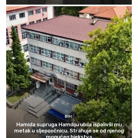
BIH
Hamida supruga Hamdiju ubila ispalivši mu
metak u sljepoočnicu. Strahuje se od njenog
mogućeg bjekstva