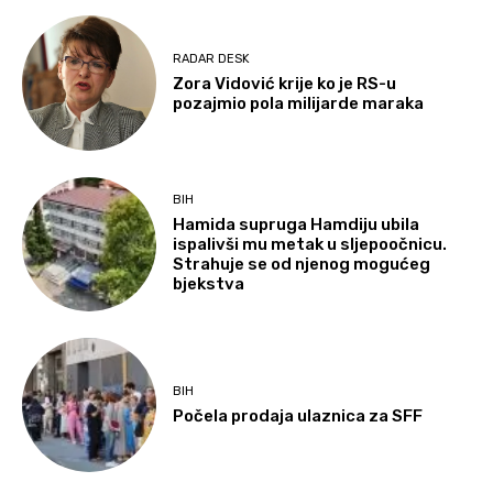
RADAR DESK
Zora Vidović krije ko je RS-u
pozajmio pola milijarde maraka
BIH
Hamida supruga Hamdiju ubila
ispalivši mu metak u sljepoočnicu.
Strahuje se od njenog mogućeg
bjekstva
BIH
Počela prodaja ulaznica za SFF