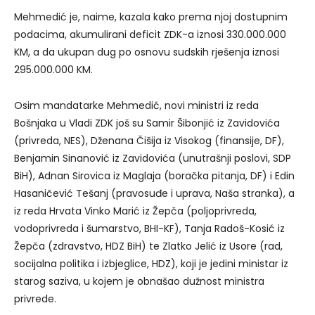
Mehmedić je, naime, kazala kako prema njoj dostupnim
podacima, akumulirani deficit ZDK-a iznosi 330.000.000
KM, a da ukupan dug po osnovu sudskih rješenja iznosi
295.000.000 KM.
Osim mandatarke Mehmedić, novi ministri iz reda
Bošnjaka u Vladi ZDK još su Samir Šibonjić iz Zavidovića
(privreda, NES), Dženana Čišija iz Visokog (finansije, DF),
Benjamin Sinanović iz Zavidovića (unutrašnji poslovi, SDP
BiH), Adnan Sirovica iz Maglaja (boračka pitanja, DF) i Edin
Hasaničević Tešanj (pravosuđe i uprava, Naša stranka), a
iz reda Hrvata Vinko Marić iz Žepča (poljoprivreda,
vodoprivreda i šumarstvo, BHI-KF), Tanja Radoš-Kosić iz
Žepča (zdravstvo, HDZ BiH) te Zlatko Jelić iz Usore (rad,
socijalna politika i izbjeglice, HDZ), koji je jedini ministar iz
starog saziva, u kojem je obnašao dužnost ministra
privrede.