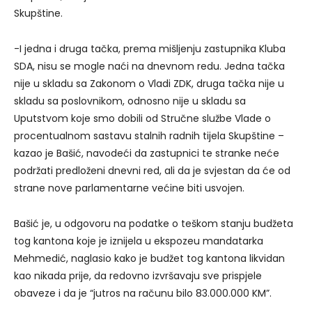
Skupštine.
-I jedna i druga tačka, prema mišljenju zastupnika Kluba
SDA, nisu se mogle naći na dnevnom redu. Jedna tačka
nije u skladu sa Zakonom o Vladi ZDK, druga tačka nije u
skladu sa poslovnikom, odnosno nije u skladu sa
Uputstvom koje smo dobili od Stručne službe Vlade o
procentualnom sastavu stalnih radnih tijela Skupštine –
kazao je Bašić, navodeći da zastupnici te stranke neće
podržati predloženi dnevni red, ali da je svjestan da će od
strane nove parlamentarne većine biti usvojen.
Bašić je, u odgovoru na podatke o teškom stanju budžeta
tog kantona koje je iznijela u ekspozeu mandatarka
Mehmedić, naglasio kako je budžet tog kantona likvidan
kao nikada prije, da redovno izvršavaju sve prispjele
obaveze i da je “jutros na računu bilo 83.000.000 KM”.