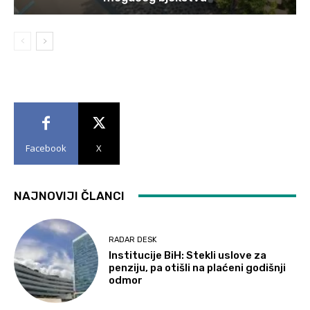
Facebook
X
NAJNOVIJI ČLANCI
RADAR DESK
Institucije BiH: Stekli uslove za
penziju, pa otišli na plaćeni godišnji
odmor