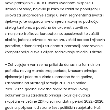
Nova premijerka ZDK-a u svom uvodnom ekspozeu,
između ostalog, najavila je kako će raditi na poboljšanju
uslova za unapređenje stanja u svim segmentima života i
djelovanja te osigurati ravnomjeran razvoj na području
cijelog kantona, a posebno će akcenat staviti na
smanjenje troškova, korupcije, nezaposlenosti te zaštiti
okoliša, jačanju privrede, zdravstva, zaštiti boraca i njihovih
porodica, stipendiranju studenata, promociji obrazovanja i
kompetencija, a sve s ciljem zadržavanje mladih u državi.
– Zahvaljujem vam se na prilici da danas, na formalnom
početku novog mandatnog perioda, iznesem principe
djelovanja i prioritete Vlade u naredne četiri godine,
zasnovane na Strategiji razvoja ZDK-a za period
2021.-2027. godina. Polazna tačka za izradu ovog
dokumenta su zajednički principi i okvir djelovanja
skupštinske većine ZDK-a za mandatni period 2022.-2026.
godina, potpisan od strane šest političkih subjekata. Naš