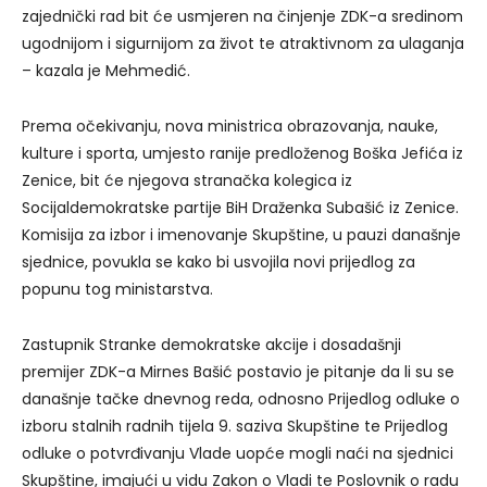
zajednički rad bit će usmjeren na činjenje ZDK-a sredinom
ugodnijom i sigurnijom za život te atraktivnom za ulaganja
– kazala je Mehmedić.
Prema očekivanju, nova ministrica obrazovanja, nauke,
kulture i sporta, umjesto ranije predloženog Boška Jefića iz
Zenice, bit će njegova stranačka kolegica iz
Socijaldemokratske partije BiH Draženka Subašić iz Zenice.
Komisija za izbor i imenovanje Skupštine, u pauzi današnje
sjednice, povukla se kako bi usvojila novi prijedlog za
popunu tog ministarstva.
Zastupnik Stranke demokratske akcije i dosadašnji
premijer ZDK-a Mirnes Bašić postavio je pitanje da li su se
današnje tačke dnevnog reda, odnosno Prijedlog odluke o
izboru stalnih radnih tijela 9. saziva Skupštine te Prijedlog
odluke o potvrđivanju Vlade uopće mogli naći na sjednici
Skupštine, imajući u vidu Zakon o Vladi te Poslovnik o radu