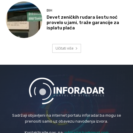
BIH
Devet zeničkih rudara šestu noć
provelo u jami, traže garancije za
isplatu plaća
Učitati više
Sadržaji objavljeni na internet portalu inforadar.ba mogu se
prenositi samo uz obavezu navođenja izvora.
Kontaktirajte nas: na:
inforadar.ba@gmail.com