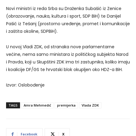
Novi ministri iz reda Srba su Draženka Subašić iz Zenice
(obrazovanje, nauka, kultura i sport, SDP BiH) te Danijel
Pašić iz Tešanj (prostorno uređenje, promet i komunikacije
i zaštita okoline, SDPBiH).
U novoj Vladi ZDK, od stranaka nove parlamentarne
većine, nema samo ministara iz političkog subjekta Narod
i Pravda, koji u Skupštini ZDK ima tri zastupnika, koliko imaju
i koalicije DF/GS te hrvatski blok okupljen oko HDZ-a BiH.
Izvor: Oslobođenje
TAGS
Amra Mehmedić
premijerka
Vlada ZDK
Facebook
X