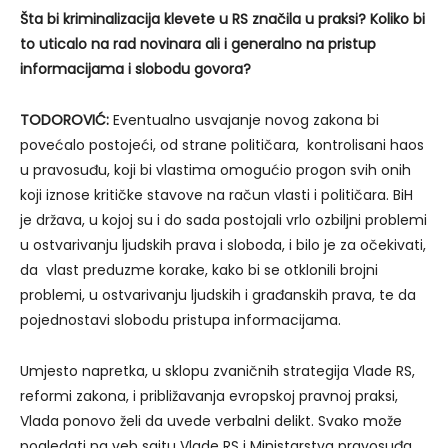
Šta bi kriminalizacija klevete u RS značila u praksi? Koliko bi
to uticalo na rad novinara ali i generalno na pristup
informacijama i slobodu govora?
TODOROVIĆ:
Eventualno usvajanje novog zakona bi
povećalo postojeći, od strane političara, kontrolisani haos
u pravosuđu, koji bi vlastima omogućio progon svih onih
koji iznose kritičke stavove na račun vlasti i političara. BiH
je država, u kojoj su i do sada postojali vrlo ozbiljni problemi
u ostvarivanju ljudskih prava i sloboda, i bilo je za očekivati,
da vlast preduzme korake, kako bi se otklonili brojni
problemi, u ostvarivanju ljudskih i građanskih prava, te da
pojednostavi slobodu pristupa informacijama.
Umjesto napretka, u sklopu zvaničnih strategija Vlade RS,
reformi zakona, i približavanja evropskoj pravnoj praksi,
Vlada ponovo želi da uvede verbalni delikt. Svako može
pogledati na veb sajtu Vlade RS i Ministarstva pravosuđa