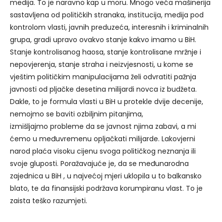
medija. To je naravno kap u moru. Mnogo veća mašinerija
sastavljena od političkih stranaka, institucija, medija pod
kontrolom vlasti, javnih preduzeća, interesnih i kriminalnih
grupa, gradi upravo ovakvo stanje kakvo imamo u BiH.
Stanje kontrolisanog haosa, stanje kontrolisane mržnje i
nepovjerenja, stanje straha i neizvjesnosti, u kome se
vještim političkim manipulacijama želi odvratiti pažnja
javnosti od pljačke desetina milijardi novca iz budžeta.
Dakle, to je formula vlasti u BiH u protekle dvije decenije,
nemojmo se baviti ozbiljnim pitanjima,
izmišljajmo probleme da se javnost njima zabavi, a mi
ćemo u međuvremenu opljačkati milijarde. Lakovjerni
narod plaća visoku cijenu svoga političkog neznanja ili
svoje gluposti. Poražavajuće je, da se međunarodna
zajednica u BiH , u najvećoj mjeri uklopila u to balkansko
blato, te da finansijski podržava korumpiranu vlast. To je
zaista teško razumjeti.