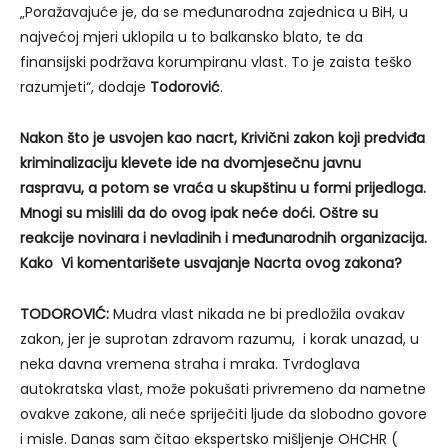
„Poražavajuće je, da se međunarodna zajednica u BiH, u
najvećoj mjeri uklopila u to balkansko blato, te da
finansijski podržava korumpiranu vlast. To je zaista teško
razumjeti“, dodaje
Todorović
.
N
akon što je usvojen kao nacrt
,
Krivičn
i
zakon koji predviđa
kriminalizaciju klevete
ide na dvomjesečnu javnu
raspravu, a potom se vraća u skupštinu u formi prijedloga.
Mnogi su mislili da do ovog ipak neće doći. Oštre su
reakcije novinara i nevladinih
i
međunarodnih organizacija.
Kako Vi komentarišete usvajanje Nacrta ovog zakona?
TODOROVIĆ:
Mudra vlast nikada ne bi predložila ovakav
zakon, jer je suprotan zdravom razumu, i korak unazad, u
neka davna vremena straha i mraka. Tvrdoglava
autokratska vlast, može pokušati privremeno da nametne
ovakve zakone, ali neće spriječiti ljude da slobodno govore
i misle. Danas sam čitao ekspertsko mišljenje OHCHR (