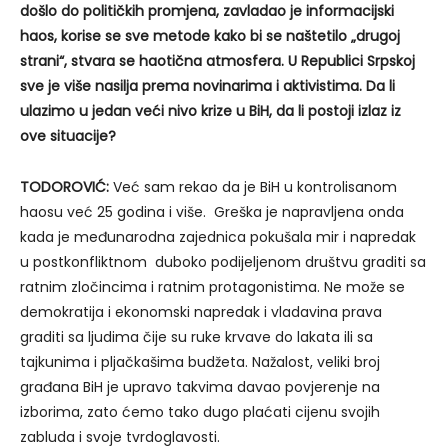
došlo do političkih promjena, zavladao je informacijski
haos, korise se sve metode kako bi se naštetilo „drugoj
strani“, stvara se haotična atmosfera. U Republici Srpskoj
sve je više nasilja prema novinarima i aktivistima. Da li
ulazimo u jedan veći nivo krize u BiH, da li postoji izlaz iz
ove situacije?
TODOROVIĆ:
Već sam rekao da je BiH u kontrolisanom
haosu već 25 godina i više. Greška je napravljena onda
kada je međunarodna zajednica pokušala mir i napredak
u postkonfliktnom duboko podijeljenom društvu graditi sa
ratnim zločincima i ratnim protagonistima. Ne može se
demokratija i ekonomski napredak i vladavina prava
graditi sa ljudima čije su ruke krvave do lakata ili sa
tajkunima i pljačkašima budžeta. Nažalost, veliki broj
građana BiH je upravo takvima davao povjerenje na
izborima, zato ćemo tako dugo plaćati cijenu svojih
zabluda i svoje tvrdoglavosti.