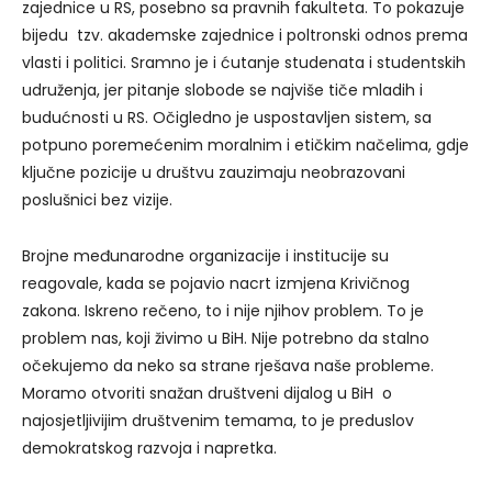
zajednice u RS, posebno sa pravnih fakulteta. To pokazuje
bijedu tzv. akademske zajednice i poltronski odnos prema
vlasti i politici. Sramno je i ćutanje studenata i studentskih
udruženja, jer pitanje slobode se najviše tiče mladih i
budućnosti u RS. Očigledno je uspostavljen sistem, sa
potpuno poremećenim moralnim i etičkim načelima, gdje
ključne pozicije u društvu zauzimaju neobrazovani
poslušnici bez vizije.
Brojne međunarodne organizacije i institucije su
reagovale, kada se pojavio nacrt izmjena Krivičnog
zakona. Iskreno rečeno, to i nije njihov problem. To je
problem nas, koji živimo u BiH. Nije potrebno da stalno
očekujemo da neko sa strane rješava naše probleme.
Moramo otvoriti snažan društveni dijalog u BiH o
najosjetljivijim društvenim temama, to je preduslov
demokratskog razvoja i napretka.