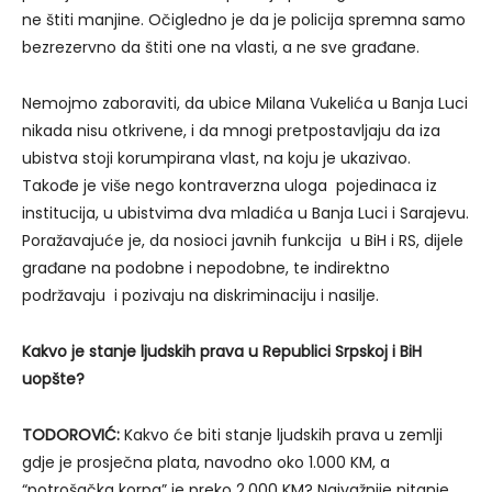
ne štiti manjine. Očigledno je da je policija spremna samo
bezrezervno da štiti one na vlasti, a ne sve građane.
Nemojmo zaboraviti, da ubice Milana Vukelića u Banja Luci
nikada nisu otkrivene, i da mnogi pretpostavljaju da iza
ubistva stoji korumpirana vlast, na koju je ukazivao.
Takođe je više nego kontraverzna uloga pojedinaca iz
institucija, u ubistvima dva mladića u Banja Luci i Sarajevu.
Poražavajuće je, da nosioci javnih funkcija u BiH i RS, dijele
građane na podobne i nepodobne, te indirektno
podržavaju i pozivaju na diskriminaciju i nasilje.
Kakvo je stanje ljudskih prava u Republici Srpskoj i BiH
uopšte?
TODOROVIĆ:
Kakvo će biti stanje ljudskih prava u zemlji
gdje je prosječna plata, navodno oko 1.000 KM, a
“potrošačka korpa” je preko 2.000 KM? Najvažnije pitanje