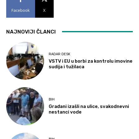
Facebook
X
NAJNOVIJI ČLANCI
RADAR DESK
VSTV i EU u borbi za kontrolu imovine
sudija i tužilaca
BIH
Građani izašli na ulice, svakodnevni
nestanci vode