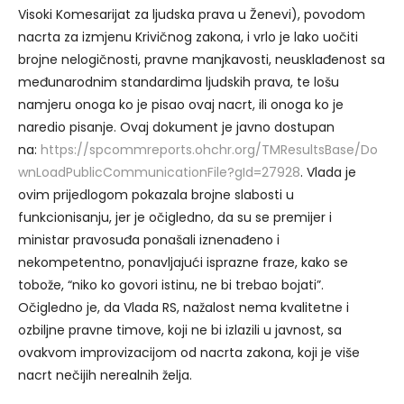
Visoki Komesarijat za ljudska prava u Ženevi), povodom
nacrta za izmjenu Krivičnog zakona, i vrlo je lako uočiti
brojne nelogičnosti, pravne manjkavosti, neusklađenost sa
međunarodnim standardima ljudskih prava, te lošu
namjeru onoga ko je pisao ovaj nacrt, ili onoga ko je
naredio pisanje. Ovaj dokument je javno dostupan
na:
https://spcommreports.ohchr.org/TMResultsBase/Do
wnLoadPublicCommunicationFile?gId=27928
. Vlada je
ovim prijedlogom pokazala brojne slabosti u
funkcionisanju, jer je očigledno, da su se premijer i
ministar pravosuđa ponašali iznenađeno i
nekompetentno, ponavljajući isprazne fraze, kako se
tobože, “niko ko govori istinu, ne bi trebao bojati”.
Očigledno je, da Vlada RS, nažalost nema kvalitetne i
ozbiljne pravne timove, koji ne bi izlazili u javnost, sa
ovakvom improvizacijom od nacrta zakona, koji je više
nacrt nečijih nerealnih želja.