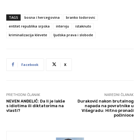
TAGS
bosna i hercegovina
branko todorovic
entitet republika srpska
intervju
istaknuto
kriminalizacija klevete
ljudska prava i slobode
Facebook
X
PRETHODNI ČLANAK
NAREDNI ČLANAK
NEVEN ANĐELIĆ: Da li je lakše
Duraković nakon brutalnog
s idiotima ili diktatorima na
napada na povratnike u
vlasti?
Višegradu: Hitno pronaći
počinioce