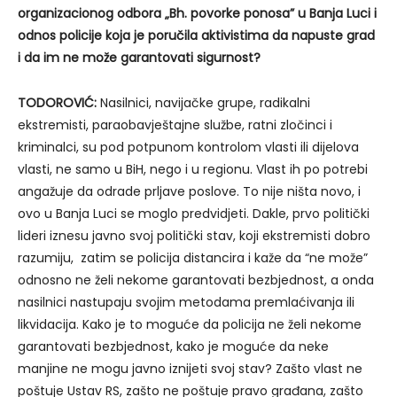
organizacionog odbora „Bh. povorke ponosa” u Banja Luci
i
odnos policije koja je poručila aktivistima da napuste grad
i da im ne može garantovati sigurnost?
TODOROVIĆ:
Nasilnici, navijačke grupe, radikalni
ekstremisti, paraobavještajne službe, ratni zločinci i
kriminalci, su pod potpunom kontrolom vlasti ili dijelova
vlasti, ne samo u BiH, nego i u regionu. Vlast ih po potrebi
angažuje da odrade prljave poslove. To nije ništa novo, i
ovo u Banja Luci se moglo predvidjeti. Dakle, prvo politički
lideri iznesu javno svoj politički stav, koji ekstremisti dobro
razumiju, zatim se policija distancira i kaže da “ne može”
odnosno ne želi nekome garantovati bezbjednost, a onda
nasilnici nastupaju svojim metodama premlaćivanja ili
likvidacija. Kako je to moguće da policija ne želi nekome
garantovati bezbjednost, kako je moguće da neke
manjine ne mogu javno iznijeti svoj stav? Zašto vlast ne
poštuje Ustav RS, zašto ne poštuje pravo građana, zašto