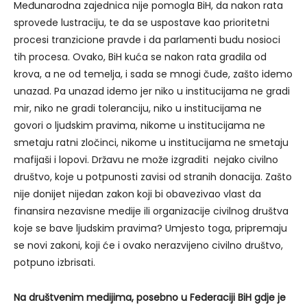
Međunarodna zajednica nije pomogla BiH, da nakon rata
sprovede lustraciju, te da se uspostave kao prioritetni
procesi tranzicione pravde i da parlamenti budu nosioci
tih procesa. Ovako, BiH kuća se nakon rata gradila od
krova, a ne od temelja, i sada se mnogi čude, zašto idemo
unazad. Pa unazad idemo jer niko u institucijama ne gradi
mir, niko ne gradi toleranciju, niko u institucijama ne
govori o ljudskim pravima, nikome u institucijama ne
smetaju ratni zločinci, nikome u institucijama ne smetaju
mafijaši i lopovi. Državu ne može izgraditi nejako civilno
društvo, koje u potpunosti zavisi od stranih donacija. Zašto
nije donijet nijedan zakon koji bi obavezivao vlast da
finansira nezavisne medije ili organizacije civilnog društva
koje se bave ljudskim pravima? Umjesto toga, pripremaju
se novi zakoni, koji će i ovako nerazvijeno civilno društvo,
potpuno izbrisati.
Na društvenim medijima, posebno u Federaciji BiH gdje je