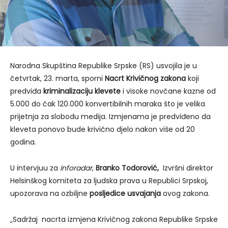
Narodna Skupština Republike Srpske (RS) usvojila je u
četvrtak, 23. marta, sporni
Nacrt Krivičnog zakona
koji
predviđa
kriminalizaciju klevete
i visoke novčane kazne od
5.000 do čak 120.000 konvertibilnih maraka što je velika
prijetnja za slobodu medija. Izmjenama je predviđeno da
kleveta ponovo bude krivično djelo nakon više od 20
godina.
U intervjuu za
Inforadar
,
Branko Todorović,
Izvršni direktor
Helsinškog komiteta za ljudska prava u Republici Srpskoj,
upozorava na ozbiljne
posljedice usvajanja
ovog zakona.
„Sadržaj nacrta izmjena Krivičnog zakona Republike Srpske