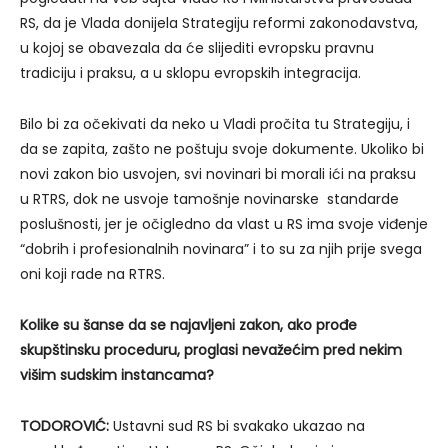
RS, da je Vlada donijela Strategiju reformi zakonodavstva,
u kojoj se obavezala da će slijediti evropsku pravnu
tradiciju i praksu, a u sklopu evropskih integracija.
Bilo bi za očekivati da neko u Vladi pročita tu Strategiju, i
da se zapita, zašto ne poštuju svoje dokumente. Ukoliko bi
novi zakon bio usvojen, svi novinari bi morali ići na praksu
u RTRS, dok ne usvoje tamošnje novinarske standarde
poslušnosti, jer je očigledno da vlast u RS ima svoje viđenje
“dobrih i profesionalnih novinara” i to su za njih prije svega
oni koji rade na RTRS.
Kolike su šanse
da
se
najavljeni zakon, ako prođe
skupštinsku proceduru,
proglasi nevažećim
pred nekim
višim sudskim instancama?
TODOROVIĆ:
Ustavni sud RS bi svakako ukazao na