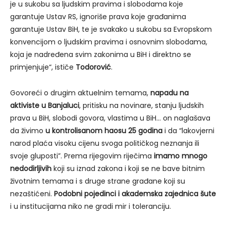
je u sukobu sa ljudskim pravima i slobodama koje
garantuje Ustav RS, ignoriše prava koje građanima
garantuje Ustav BiH, te je svakako u sukobu sa Evropskom
konvencijom o ljudskim pravima i osnovnim slobodama,
koja je nadređena svim zakonima u BiH i direktno se
primjenjuje“, ističe
Todorović
.
Govoreći o drugim aktuelnim temama,
napadu na
aktiviste u Banjaluci
, pritisku na novinare, stanju ljudskih
prava u BiH, slobodi govora, vlastima u BiH… on naglašava
da živimo
u kontrolisanom haosu 25 godina
i da “lakovjerni
narod plaća visoku cijenu svoga političkog neznanja ili
svoje gluposti”. Prema rijegovim riječima
imamo mnogo
nedodirljivih
koji su iznad zakona i koji se ne bave bitnim
životnim temama i s druge strane građane koji su
nezaštićeni.
Podobni pojedinci i akademska zajednica šute
i u institucijama niko ne gradi mir i toleranciju.