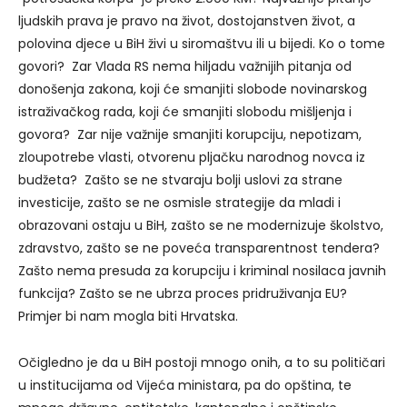
ljudskih prava je pravo na život, dostojanstven život, a
polovina djece u BiH živi u siromaštvu ili u bijedi. Ko o tome
govori? Zar Vlada RS nema hiljadu važnijih pitanja od
donošenja zakona, koji će smanjiti slobode novinarskog
istraživačkog rada, koji će smanjiti slobodu mišljenja i
govora? Zar nije važnije smanjiti korupciju, nepotizam,
zloupotrebe vlasti, otvorenu pljačku narodnog novca iz
budžeta? Zašto se ne stvaraju bolji uslovi za strane
investicije, zašto se ne osmisle strategije da mladi i
obrazovani ostaju u BiH, zašto se ne modernizuje školstvo,
zdravstvo, zašto se ne poveća transparentnost tendera?
Zašto nema presuda za korupciju i kriminal nosilaca javnih
funkcija? Zašto se ne ubrza proces pridruživanja EU?
Primjer bi nam mogla biti Hrvatska.
Očigledno je da u BiH postoji mnogo onih, a to su političari
u institucijama od Vijeća ministara, pa do opština, te