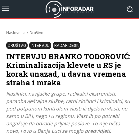
Naslovnica
Društvo
DRUŠTVO
INTERVJU
RADAR DESK
INTERVJU BRANKO TODOROVIĆ:
Kriminalizacija klevete u RS je
korak unazad, u davna vremena
straha i mraka
Nasilnici, navijačke grupe, radikalni ekstremisti,
paraobavještajne službe, ratni zločinci i kriminalci, su
pod potpunom kontrolom vlasti ili dijelova vlasti, ne
samo u BiH, nego i u regionu. Vlast ih po potrebi
angažuje da odrade prljave poslove. To nije ništa
novo, i ovo u Banja Luci se moglo predvidjeti.