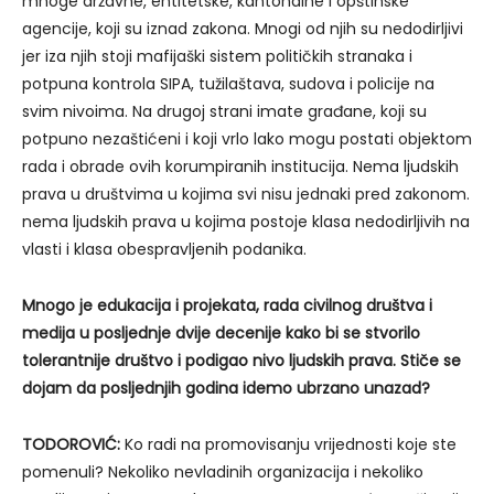
mnoge državne, entitetske, kantonalne i opštinske
agencije, koji su iznad zakona. Mnogi od njih su nedodirljivi
jer iza njih stoji mafijaški sistem političkih stranaka i
potpuna kontrola SIPA, tužilaštava, sudova i policije na
svim nivoima. Na drugoj strani imate građane, koji su
potpuno nezaštićeni i koji vrlo lako mogu postati objektom
rada i obrade ovih korumpiranih institucija. Nema ljudskih
prava u društvima u kojima svi nisu jednaki pred zakonom.
nema ljudskih prava u kojima postoje klasa nedodirljivih na
vlasti i klasa obespravljenih podanika.
Mnogo je edukacija i projekata, rada civilnog društva i
medija u posljednje dvije decenije kako bi se stvorilo
tolerantnije društvo i podigao nivo ljudskih prava. Stiče se
dojam da posljednjih godina idemo ubrzano unazad?
TODOROVIĆ:
Ko radi na promovisanju vrijednosti koje ste
pomenuli? Nekoliko nevladinih organizacija i nekoliko