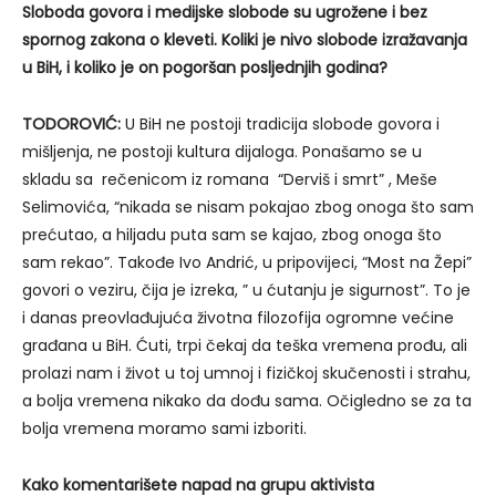
Sloboda govora i medijske slobode su ugrožene i bez
spornog zakona o kleveti. Koliki je nivo slobode izražavanja
u BiH, i koliko je on pogoršan posljednjih godina?
TODOROVIĆ:
U BiH ne postoji tradicija slobode govora i
mišljenja, ne postoji kultura dijaloga. Ponašamo se u
skladu sa rečenicom iz romana “Derviš i smrt” , Meše
Selimovića, “nikada se nisam pokajao zbog onoga što sam
prećutao, a hiljadu puta sam se kajao, zbog onoga što
sam rekao”. Takođe Ivo Andrić, u pripovijeci, “Most na Žepi”
govori o veziru, čija je izreka, ” u ćutanju je sigurnost”. To je
i danas preovlađujuća životna filozofija ogromne većine
građana u BiH. Ćuti, trpi čekaj da teška vremena prođu, ali
prolazi nam i život u toj umnoj i fizičkoj skučenosti i strahu,
a bolja vremena nikako da dođu sama. Očigledno se za ta
bolja vremena moramo sami izboriti.
Kako komentarišete napad na grupu aktivista