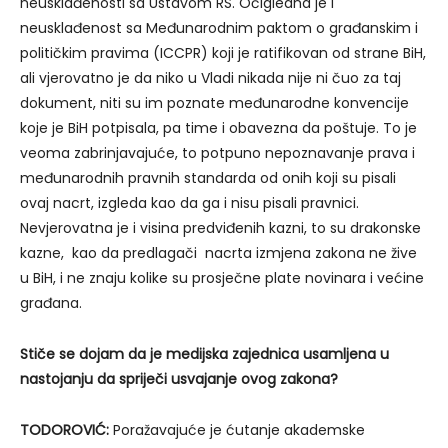
neusklađenosti sa Ustavom RS. Očigledna je i
neusklađenost sa Međunarodnim paktom o građanskim i
političkim pravima (ICCPR) koji je ratifikovan od strane BiH,
ali vjerovatno je da niko u Vladi nikada nije ni čuo za taj
dokument, niti su im poznate međunarodne konvencije
koje je BiH potpisala, pa time i obavezna da poštuje. To je
veoma zabrinjavajuće, to potpuno nepoznavanje prava i
međunarodnih pravnih standarda od onih koji su pisali
ovaj nacrt, izgleda kao da ga i nisu pisali pravnici.
Nevjerovatna je i visina predviđenih kazni, to su drakonske
kazne, kao da predlagači nacrta izmjena zakona ne žive
u BiH, i ne znaju kolike su prosječne plate novinara i većine
građana.
Stiče se dojam da je medijska zajednica usamljena u
nastojanju da spriječi usvajanje ovog zakona?
TODOROVIĆ:
Poražavajuće je ćutanje akademske