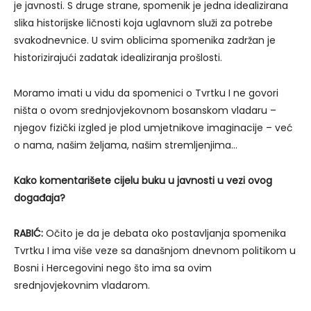
je javnosti. S druge strane, spomenik je jedna idealizirana
slika historijske ličnosti koja uglavnom služi za potrebe
svakodnevnice. U svim oblicima spomenika zadržan je
historizirajući zadatak idealiziranja prošlosti.
Moramo imati u vidu da spomenici o Tvrtku I ne govori
ništa o ovom srednjovjekovnom bosanskom vladaru –
njegov fizički izgled je plod umjetnikove imaginacije – već
o nama, našim željama, našim stremljenjima…
Kako komentarišete cijelu buku u javnosti u vezi ovog
događaja?
RABIĆ:
Očito je da je debata oko postavljanja spomenika
Tvrtku I ima više veze sa današnjom dnevnom politikom u
Bosni i Hercegovini nego što ima sa ovim
srednjovjekovnim vladarom.