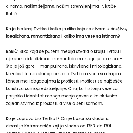
o nama,
našim željama
, našim stremljenjima…”, ističe
Rabić.
Ko je bio kralj Tvrtko i koliko je slika koja se stvara u društvu,
idealizirana, romantizirana i koliko ima veze sa istinom?
RABIĆ:
Slika koja se putem medija stvara o kralju Tvrtku i
nije samo idealizirana i romantizirana, nego je po meni –
što je još gore – manipulirana, iskrivljena i mitologizirana.
Nažalost to nije slučaj samo sa Tvrtkom već i sa drugim
ličnostima i događajima iz prošlosti. Prošlost se najčešće
koristi za samopredstavljanje. Onaj ko historiju veže za
porijeklo i identitet mnogo manje govori o kolektivnim
zajedništvima iz prošlosti, a više o sebi samom.
Ko je zapravo bio Tvrtko I? On je bosanski vladar iz
dinastije Kotromanića koji je vladao od 1353. do 1391