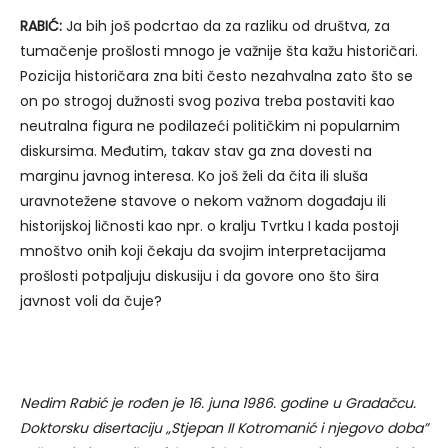
RABIĆ:
Ja bih još podcrtao da za razliku od društva, za
tumačenje prošlosti mnogo je važnije šta kažu historičari.
Pozicija historičara zna biti često nezahvalna zato što se
on po strogoj dužnosti svog poziva treba postaviti kao
neutralna figura ne podilazeći političkim ni popularnim
diskursima. Međutim, takav stav ga zna dovesti na
marginu javnog interesa. Ko još želi da čita ili sluša
uravnotežene stavove o nekom važnom događaju ili
historijskoj ličnosti kao npr. o kralju Tvrtku I kada postoji
mnoštvo onih koji čekaju da svojim interpretacijama
prošlosti potpaljuju diskusiju i da govore ono što šira
javnost voli da čuje?
Nedim Rabić je r
ođen je 16. juna 1986. godine u Gradačcu.
Doktorsku disertaciju „Stjepan II Kotromanić i njegovo doba”