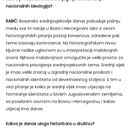
nacionalnih ideologija?
RABIĆ:
Bosansko srednjovjekovlje danas pobuđuje pažnju
među sve tri nacije u Bosni i Hercegovini. Iako o većini
historiografskih pitanja postoji konsenzus, određene pak
teme izazivaju kontroverze. Na historiografskom nivou
ključne razlike uglavnom su u interpretaciji malobrojnih
izvora. Njihova malobrojnost omogućila je veliki prostor za
nacionalna prisvajanja srednjovjekovnih tema. Srednji vijek
je imao veliki značaj u izgradnji nacionalne prošlosti i
nacionalnih identiteta od devetnaestog stoljeća. S tim u
vezi pitanje je koliko je srednji vijek imao utjecaja na
formiranje identiteta u bivšim Jugoslovenskim zemljama,
sa posebnim osvrtom na Bosnu i Hercegovinu, i kakav
utjecaj ima danas.
Kakva je danas uloga historičara u društvu?