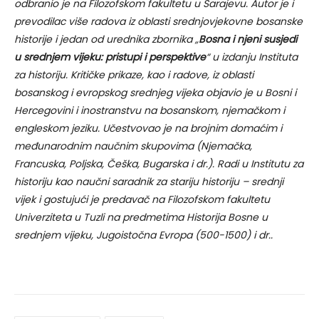
odbranio je na Filozofskom fakultetu u Sarajevu. Autor je i
prevodilac više radova iz oblasti srednjovjekovne bosanske
historije i jedan od urednika zbornika „
Bosna i njeni susjedi
u srednjem vijeku: pristupi i perspektive
“ u izdanju Instituta
za historiju. Kritičke prikaze, kao i radove, iz oblasti
bosanskog i evropskog srednjeg vijeka objavio je u Bosni i
Hercegovini i inostranstvu na bosanskom, njemačkom i
engleskom jeziku. Učestvovao je na brojnim domaćim i
međunarodnim naučnim skupovima (Njemačka,
Francuska, Poljska, Češka, Bugarska i dr.). Radi u Institutu za
historiju kao naučni saradnik za stariju historiju – srednji
vijek i gostujući je predavač na Filozofskom fakultetu
Univerziteta u Tuzli na predmetima Historija Bosne u
srednjem vijeku, Jugoistočna Evropa (500-1500) i dr..