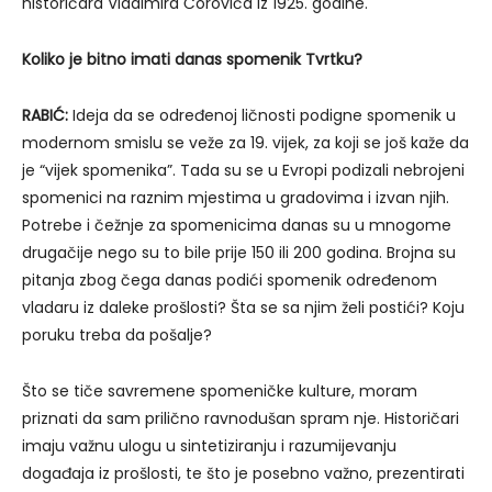
historičara Vladimira Ćorovića iz 1925. godine.
Koliko je bitno imati danas spomenik Tvrtku?
RABIĆ:
Ideja da se određenoj ličnosti podigne spomenik u
modernom smislu se veže za 19. vijek, za koji se još kaže da
je “vijek spomenika”. Tada su se u Evropi podizali nebrojeni
spomenici na raznim mjestima u gradovima i izvan njih.
Potrebe i čežnje za spomenicima danas su u mnogome
drugačije nego su to bile prije 150 ili 200 godina. Brojna su
pitanja zbog čega danas podići spomenik određenom
vladaru iz daleke prošlosti? Šta se sa njim želi postići? Koju
poruku treba da pošalje?
Što se tiče savremene spomeničke kulture, moram
priznati da sam prilično ravnodušan spram nje. Historičari
imaju važnu ulogu u sintetiziranju i razumijevanju
događaja iz prošlosti, te što je posebno važno, prezentirati