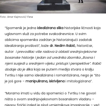
Foto: Amer Kajmović/ Fena
“Spomenik je jedna
idealizirana slika
historijske ličnosti koja
uglavnom služi za potrebe svakodnevnice. U svim
oblicima spomenika zadržan je historizirajući zadatak
idealiziranja prošlosti”, kaže
dr. Nedim Rabić
, historičar,
autor
i prevodilac više radova iz oblasti srednjovjekovne
bosanske historije i jedan od urednika zbornika „Bosna i
njeni susjedi u srednjem vijeku: pristupi i perspektive”. Rabić
dodaje da je s
lika koja se putem medija stvara o kralju
Tvrtku I nije samo idealizirana i romantizirana, nego je “što
je još gore –
manipulirana, iskrivljena
i mitologizirana”.
“Moramo imati u vidu da spomenici o Tvrtku I ne govori
ništa o ovom srednjovjekovnom bosanskom vladaru –
njegov fizički izgled je plod umjetnikove imaginacije – već