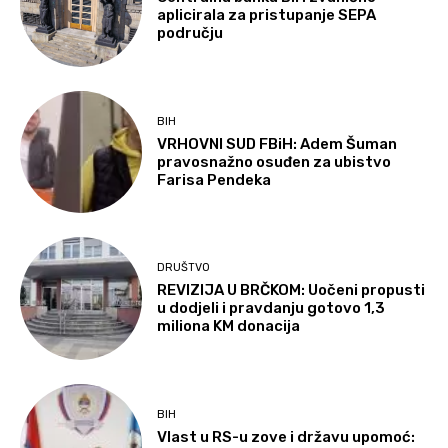
aplicirala za pristupanje SEPA
području
BIH
VRHOVNI SUD FBiH: Adem Šuman
pravosnažno osuđen za ubistvo
Farisa Pendeka
DRUŠTVO
REVIZIJA U BRČKOM: Uočeni propusti
u dodjeli i pravdanju gotovo 1,3
miliona KM donacija
BIH
Vlast u RS-u zove i državu upomoć: