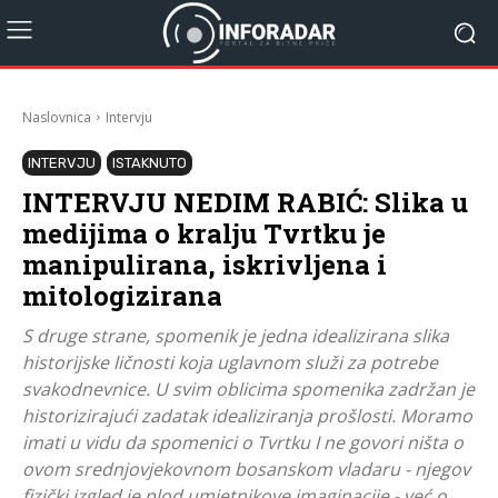
Naslovnica
Intervju
INTERVJU
ISTAKNUTO
INTERVJU NEDIM RABIĆ: Slika u
medijima o kralju Tvrtku je
manipulirana, iskrivljena i
mitologizirana
S druge strane, spomenik je jedna idealizirana slika
historijske ličnosti koja uglavnom služi za potrebe
svakodnevnice. U svim oblicima spomenika zadržan je
historizirajući zadatak idealiziranja prošlosti. Moramo
imati u vidu da spomenici o Tvrtku I ne govori ništa o
ovom srednjovjekovnom bosanskom vladaru - njegov
fizički izgled je plod umjetnikove imaginacije - već o