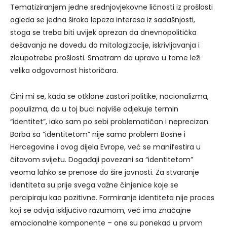
Tematiziranjem jedne srednjovjekovne ličnosti iz prošlosti
ogleda se jedna široka lepeza interesa iz sadašnjosti,
stoga se treba biti uvijek oprezan da dnevnopolitička
dešavanja ne dovedu do mitologizacije, iskrivljavanja i
zloupotrebe prošlosti. Smatram da upravo u tome leži
velika odgovornost historičara.
Čini mi se, kada se otklone zastori politike, nacionalizma,
populizma, da u toj buci najviše odjekuje termin
“identitet”, iako sam po sebi problematičan i neprecizan.
Borba sa “identitetom” nije samo problem Bosne i
Hercegovine i ovog dijela Evrope, već se manifestira u
čitavom svijetu. Događaji povezani sa “identitetom”
veoma lahko se prenose do šire javnosti. Za stvaranje
identiteta su prije svega važne činjenice koje se
percipiraju kao pozitivne. Formiranje identiteta nije proces
koji se odvija isključivo razumom, već ima značajne
emocionalne komponente – one su ponekad u prvom