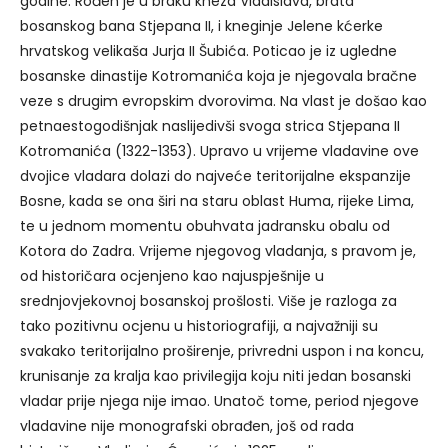
godine. Rođen je u braku kneza Vladislava, brata
bosanskog bana Stjepana II, i kneginje Jelene kćerke
hrvatskog velikaša Jurja II Šubića. Poticao je iz ugledne
bosanske dinastije Kotromanića koja je njegovala bračne
veze s drugim evropskim dvorovima. Na vlast je došao kao
petnaestogodišnjak naslijedivši svoga strica Stjepana II
Kotromanića (1322-1353). Upravo u vrijeme vladavine ove
dvojice vladara dolazi do najveće teritorijalne ekspanzije
Bosne, kada se ona širi na staru oblast Huma, rijeke Lima,
te u jednom momentu obuhvata jadransku obalu od
Kotora do Zadra. Vrijeme njegovog vladanja, s pravom je,
od historičara ocjenjeno kao najuspješnije u
srednjovjekovnoj bosanskoj prošlosti. Više je razloga za
tako pozitivnu ocjenu u historiografiji, a najvažniji su
svakako teritorijalno proširenje, privredni uspon i na koncu,
krunisanje za kralja kao privilegija koju niti jedan bosanski
vladar prije njega nije imao. Unatoč tome, period njegove
vladavine nije monografski obrađen, još od rada