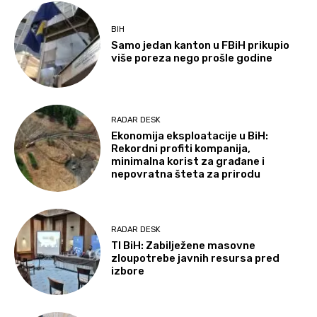
BIH
Samo jedan kanton u FBiH prikupio
više poreza nego prošle godine
RADAR DESK
Ekonomija eksploatacije u BiH:
Rekordni profiti kompanija,
minimalna korist za građane i
nepovratna šteta za prirodu
RADAR DESK
TI BiH: Zabilježene masovne
zloupotrebe javnih resursa pred
izbore