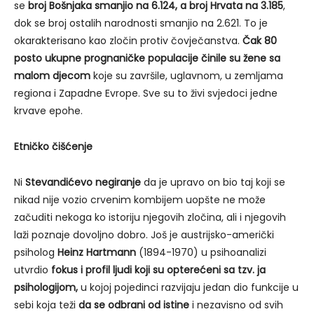
se
broj Bošnjaka smanjio na 6.124, a broj Hrvata na 3.185
,
dok se broj ostalih narodnosti smanjio na 2.621. To je
okarakterisano kao zločin protiv čovječanstva.
Čak 80
posto ukupne prognaničke populacije činile su žene sa
malom djecom
koje su završile, uglavnom, u zemljama
regiona i Zapadne Evrope. Sve su to živi svjedoci jedne
krvave epohe.
Etničko čišćenje
Ni
Stevandićevo negiranje
da je upravo on bio taj koji se
nikad nije vozio crvenim kombijem uopšte ne može
začuditi nekoga ko istoriju njegovih zločina, ali i njegovih
laži poznaje dovoljno dobro. Još je austrijsko-američki
psiholog
Heinz Hartmann
(1894-1970) u psihoanalizi
utvrdio
fokus i profil ljudi koji su opterećeni sa tzv. ja
psihologijom,
u kojoj pojedinci razvijaju jedan dio funkcije u
sebi koja teži
da se odbrani od istine
i nezavisno od svih