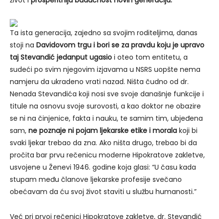
život i
prosperitniju budućnost novih generacija.
Ta ista generacija, zajedno sa svojim roditeljima, danas
stoji na
Davidovom trgu i bori se za pravdu koju je upravo
taj Stevandić jedanput ugasio
i oteo tom entitetu, a
sudeći po svim njegovim izjavama u NSRS uopšte nema
namjeru da ukradeno vrati nazad. Ništa čudno od dr.
Nenada Stevandića koji nosi sve svoje današnje funkcije i
titule na osnovu svoje surovosti, a kao doktor ne obazire
se ni na činjenice, fakta i nauku, te samim tim, ubjeđena
sam,
ne poznaje ni pojam ljekarske etike i morala
koji bi
svaki ljekar trebao da zna. Ako ništa drugo, trebao bi da
pročita bar prvu rečenicu moderne Hipokratove zakletve,
usvojene u Ženevi 1946. godine koja glasi: “U času kada
stupam među članove ljekarske profesije svečano
obećavam da ću svoj život staviti u službu humanosti.”
Već pri prvoj rečenici Hipokratove zakletve, dr. Stevandić