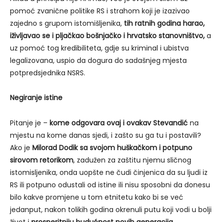
pomoć zvanične politike RS i strahom koji je izazivao
zajedno s grupom istomišljenika,
tih ratnih godina harao,
iživljavao se i pljačkao bošnjačko i hrvatsko stanovništvo,
a
uz pomoć tog kredibiliteta, gdje su kriminal i ubistva
legalizovana, uspio da dogura do sadašnjeg mjesta
potpredsjednika NSRS.
Negiranje istine
Pitanje je –
kome odgovara ovaj i ovakav Stevandić
na
mjestu na kome danas sjedi, i zašto su ga tu i postavili?
Ako je
Milorad Dodik sa svojom huškačkom i potpuno
sirovom retorikom
, zadužen za zaštitu njemu sličnog
istomisljenika, onda uopšte ne čudi činjenica da su ljudi iz
RS ili potpuno odustali od istine ili nisu sposobni da donesu
bilo kakve promjene u tom etnitetu kako bi se već
jedanput, nakon tolikih godina okrenuli putu koji vodi u bolji