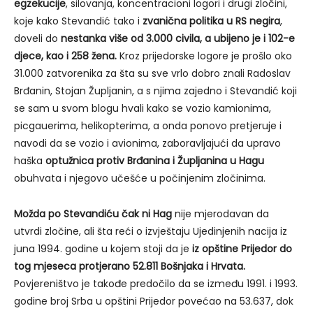
egzekucije
, silovanja, koncentracioni logori i drugi zločini,
koje kako Stevandić tako i
zvanična politika u RS negira
,
doveli do
nestanka više od 3.000 civila, a ubijeno je i 102-e
djece, kao i 258 žena.
Kroz prijedorske logore je prošlo oko
31.000 zatvorenika za šta su sve vrlo dobro znali Radoslav
Brđanin, Stojan Župljanin, a s njima zajedno i Stevandić koji
se sam u svom blogu hvali kako se vozio kamionima,
picgauerima, helikopterima, a onda ponovo pretjeruje i
navodi da se vozio i avionima, zaboravljajući da upravo
haška
optužnica protiv Brđanina i Župljanina u Hagu
obuhvata i njegovo učešće u počinjenim zločinima.
Možda po Stevandiću čak ni Hag
nije mjerodavan da
utvrdi zločine, ali šta reći o izvještaju Ujedinjenih nacija iz
juna 1994. godine u kojem stoji da je
iz opštine Prijedor do
tog mjeseca protjerano 52.811 Bošnjaka i Hrvata.
Povjereništvo je takođe predočilo da se između 1991. i 1993.
godine broj Srba u opštini Prijedor povećao na 53.637, dok