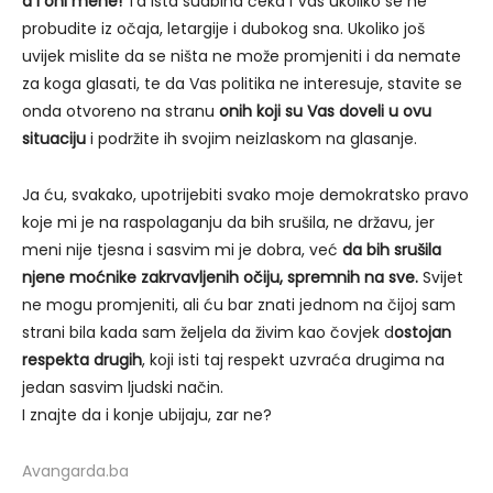
a i oni mene!
Ta ista sudbina čeka i Vas ukoliko se ne
probudite iz očaja, letargije i dubokog sna. Ukoliko još
uvijek mislite da se ništa ne može promjeniti i da nemate
za koga glasati, te da Vas politika ne interesuje, stavite se
onda otvoreno na stranu
onih koji su Vas doveli u ovu
situaciju
i podržite ih svojim neizlaskom na glasanje.
Ja ću, svakako, upotrijebiti svako moje demokratsko pravo
koje mi je na raspolaganju da bih srušila, ne državu, jer
meni nije tjesna i sasvim mi je dobra, već
da bih srušila
njene moćnike zakrvavljenih očiju, spremnih na sve.
Svijet
ne mogu promjeniti, ali ću bar znati jednom na čijoj sam
strani bila kada sam željela da živim kao čovjek d
ostojan
respekta drugih
, koji isti taj respekt uzvraća drugima na
jedan sasvim ljudski način.
I znajte da i konje ubijaju, zar ne?
Avangarda.ba