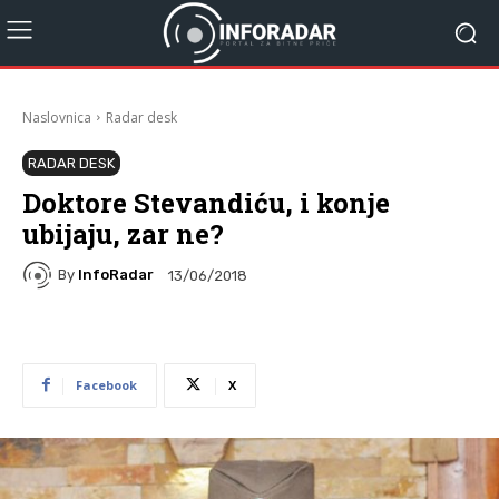
Naslovnica
Radar desk
RADAR DESK
Doktore Stevandiću, i konje
ubijaju, zar ne?
By
InfoRadar
13/06/2018
Facebook
X