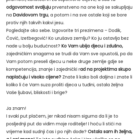
odgovornost svaljuju
prvenstveno na one koji se sakupljaju
na
Davidovom trgu
, a potom i na sve ostale koji se bore
protiv njih takvih kakvi jesu.
Pogledajte oko sebe. Izgovorite tri prezimena – Dodik,
Čović, Izetbegović! Ko urušava zemlju? Ko ju ostavlja bez
nade u bolju budućnost?
Ko Vam ubija djecu i zdušno,
zajedničkim snagama se trudi da Vam sve opustoši, pa da
Vam potom preseli djecu u neke druge zemlje gdje se
kompetencija, znanje i zajednički r
ad na projektima skupo
naplaćuju i visoko cijene?
Znate li kako boli daljina i znate li
koliko li će Vam suza proliti djeca u tuđini, ostala željna
Vaše ljubavi, bliskosti i brige?
Ja znam!
I svaki put plačem, jer nikad nisam sigurna da li je to
posljednji put da vidim moje roditelje! I hoću li stići na
vrijeme kad sudnji čas i po njih dođe?
Ostala sam ih željna,