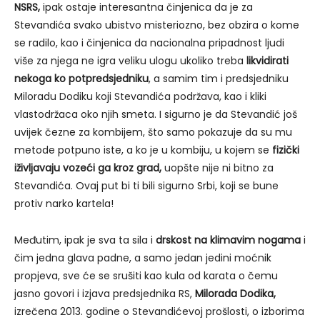
NSRS,
ipak ostaje interesantna činjenica da je za
Stevandića svako ubistvo misteriozno, bez obzira o kome
se radilo, kao i činjenica da nacionalna pripadnost ljudi
više za njega ne igra veliku ulogu ukoliko treba
likvidirati
nekoga ko potpredsjedniku
, a samim tim i predsjedniku
Miloradu Dodiku koji Stevandića podržava, kao i kliki
vlastodržaca oko njih smeta. I sigurno je da Stevandić još
uvijek čezne za kombijem, što samo pokazuje da su mu
metode potpuno iste, a ko je u kombiju, u kojem se
fizički
iživljavaju vozeći ga kroz grad,
uopšte nije ni bitno za
Stevandića. Ovaj put bi ti bili sigurno Srbi, koji se bune
protiv narko kartela!
Međutim, ipak je sva ta sila i
drskost na klimavim nogama
i
čim jedna glava padne, a samo jedan jedini moćnik
propjeva, sve će se srušiti kao kula od karata o čemu
jasno govori i izjava predsjednika RS,
Milorada Dodika,
izrečena 2013. godine o Stevandićevoj prošlosti, o izborima