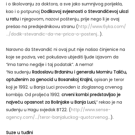
i o školovanju za doktora, a sve jako sumnjivog porijekla,
kao i o potpunoj
Dodikovoj svjesnosti o Stevandićevoj ulozi
u ratu
i njegovom, nazovi poštenju, prije nego li je ovaj
prešao na predsjednikovu stranu (
http://www.6yka.com/
…/dodik-stevandic-da-ne-prica-o-postenj…
).
Naravno da Stevandić ni ovaj put nije našao činjenice na
koje se poziva, već pokušava ubjediti ljude izjavom da
“ima tamo negdje i taj podatak”. A nema!
“Na suđenju
Radoslavu Brđaninu i generalu Momiru Taliću,
optuženim za genocid u Bosanskoj Krajini,
opisan je teror
koji je 1992. u Banja Luci provođen iz zloglasnog crvenog
kombija. Od proljeća 1992.
crveni kombi predstavljao je
najveću opasnost za Bošnjake u Banja Luci,
” rekao je na
suđenju u Hagu svjedok BT22. (
http://www.sense-
agency.com/…/teror-banjaluckog-quotcrvenog…
).
Suze u tuđini