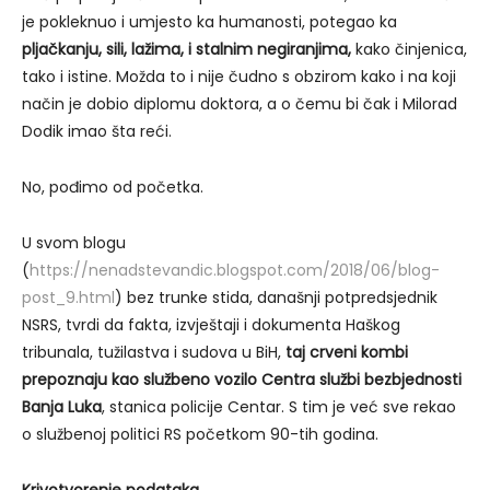
je pokleknuo i umjesto ka humanosti, potegao ka
pljačkanju, sili, lažima, i stalnim negiranjima,
kako činjenica,
tako i istine. Možda to i nije čudno s obzirom kako i na koji
način je dobio diplomu doktora, a o čemu bi čak i Milorad
Dodik imao šta reći.
No, pođimo od početka.
U svom blogu
(
https://nenadstevandic.blogspot.com/2018/06/blog-
post_9.html
) bez trunke stida, današnji potpredsjednik
NSRS, tvrdi da fakta, izvještaji i dokumenta Haškog
tribunala, tužilastva i sudova u BiH,
taj crveni kombi
prepoznaju kao službeno vozilo Centra službi bezbjednosti
Banja Luka
, stanica policije Centar. S tim je već sve rekao
o službenoj politici RS početkom 90-tih godina.