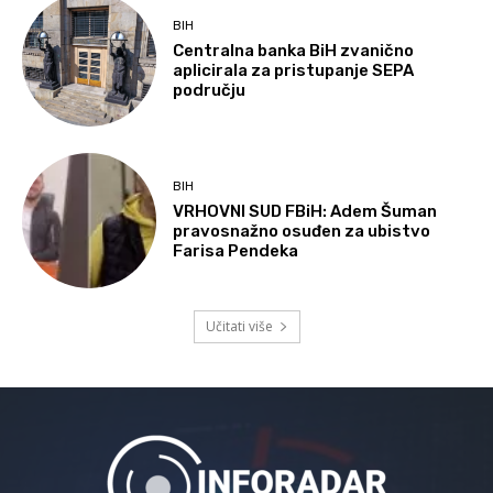
BIH
Centralna banka BiH zvanično
aplicirala za pristupanje SEPA
području
BIH
VRHOVNI SUD FBiH: Adem Šuman
pravosnažno osuđen za ubistvo
Farisa Pendeka
Učitati više