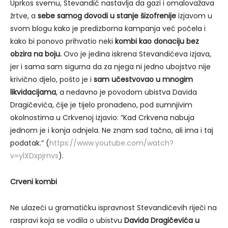
Uprkos svemu, Stevandić nastavlja da gazi i omalovažava
žrtve, a
sebe samog dovodi u stanje šizofrenije
izjavom u
svom blogu kako je predizborna kampanja već počela i
kako bi ponovo prihvatio neki
kombi kao donaciju bez
obzira na boju.
Ovo je jedina iskrena Stevandićeva izjava,
jer i sama sam sigurna da za njega ni jedno ubojstvo nije
krivično djelo, pošto je i
sam učestvovao u mnogim
likvidacijama
, a nedavno je povodom ubistva Davida
Dragičevića, čije je tijelo pronađeno, pod sumnjivim
okolnostima u Crkvenoj izjavio: “Kad Crkvena nabuja
jednom je i konja odnjela. Ne znam sad tačno, ali ima i taj
podatak.” (
https://www.youtube.com/watch?
v=ylXDxpjrnvs
).
Crveni kombi
Ne ulazeći u gramatičku ispravnost Stevandićevih riječi na
raspravi koja se vodila o ubistvu
Davida Dragičevića u