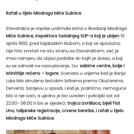
Rafali u tijelo Miodraga Miće Sušnice
Stevandića je najviše uzdrmala istina o likvidaciji Miodraga
Miće Sušnice, inspektora tadašnjeg SUP-a koji je ubijen
10.
aprila 1992. pred kajakaskim klubom, a koji se apsolutno
nije htio svrstati na istu stranu sa Stevandićem, već je
imao namjeru da objavi podatke do kojih je došao, a koji
su se odnosili na naoružavanje, tzv.
sabirne centre, bolje i
istinititije rečeno – logore.
Scenario u vrijeme kad je Banja
Luka bila okružena žestokim bitkama prema Okučanima,
Derventi, Sarajevu u opsadi, i kad je, praktično, nemoguće
bilo iz nje izaći, a ujedno je bio uveden i policijski sat od
22:00- 06:00 h bio je sljedeći:
trojica izvršilaca, bijeli Fiat
Uno, talijanske registracije, crvene beretke, i rafali u tijelo
Miodraga Miće Sušnice.