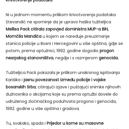
Krivotvorenje podataka
Ni u jednom momentu prilikom krivotvorenja podataka
Stevandić ne spominje da je upravo haška tužiteljica
Mellisa Pack citirala zapovjed doministra MUP-a BiH,
Momčila Mandića
u kojem se naređuje preuzimanje
stanica policije u Bosni i Hercegovini u više opština, gdje se
potom, prema optužnici, 1992. godine dogodio
progon
nesrpskog stanovništva
, negdje i s razmjerom
genocida.
Tužiteljica Pack pokazala je prilikom unakrsnog ispitivanja
Karišika i
jasnu povezanost između policije i vojske
bosanskih Srba
, citirajući izjave i puštajući snimke njihovih
dužnosnika o akcijama koje su prema optužbi dovele do
udruženog zločinačkog poduhvata progona i genocida,
1992. godine u više opština i gradova.
Tu, svakako, spada i
Prijedor u kome su masovne