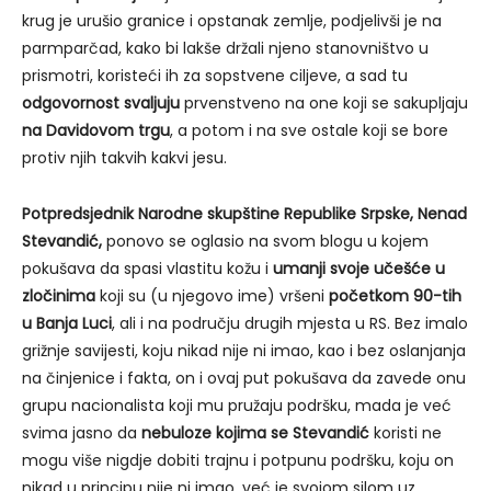
krug je urušio granice i opstanak zemlje, podjelivši je na
parmparčad, kako bi lakše držali njeno stanovništvo u
prismotri, koristeći ih za sopstvene ciljeve, a sad tu
odgovornost svaljuju
prvenstveno na one koji se sakupljaju
na Davidovom trgu
, a potom i na sve ostale koji se bore
protiv njih takvih kakvi jesu.
Potpredsjednik Narodne skupštine Republike Srpske, Nenad
Stevandić,
ponovo se oglasio na svom blogu u kojem
pokušava da spasi vlastitu kožu i
umanji svoje učešće u
zločinima
koji su (u njegovo ime) vršeni
početkom 90-tih
u Banja Luci
, ali i na području drugih mjesta u RS. Bez imalo
grižnje savijesti, koju nikad nije ni imao, kao i bez oslanjanja
na činjenice i fakta, on i ovaj put pokušava da zavede onu
grupu nacionalista koji mu pružaju podršku, mada je već
svima jasno da
nebuloze kojima se Stevandić
koristi ne
mogu više nigdje dobiti trajnu i potpunu podršku, koju on
nikad u principu nije ni imao, već je svojom silom uz