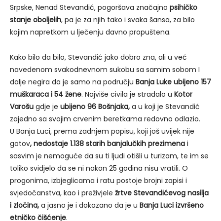
Srpske, Nenad Stevandić, pogoršava značajno
psihičko
stanje oboljelih
, pa je za njih tako i svaka šansa, za bilo
kojim napretkom u lječenju davno propuštena.
Kako bilo da bilo, Stevandić jako dobro zna, ali u već
navedenom svakodnevnom sukobu sa samim sobom I
dalje negira da je samo na području
Banja Luke ubijeno 157
muškaraca i 54 žene
. Najviše civila je stradalo u
Kotor
Varošu
gdje je
ubijeno 96 Bošnjaka,
a u koji je Stevandić
zajedno sa svojim crvenim beretkama redovno odlazio.
U Banja Luci, prema zadnjem popisu, koji još uvijek nije
gotov
, nedostaje 1.138 starih banjalučkih prezimena
i
sasvim je nemoguće da su ti ljudi otišli u turizam, te im se
toliko svidjelo da se ni nakon 25 godina nisu vratili. O
progonima, izbjeglicama i ratu postoje brojni zapisi i
svjedočanstva, kao i preživjele
žrtve Stevandićevog nasilja
i zločina,
a jasno je i dokazano da je u
Banja Luci izvršeno
etničko čišćenje
.