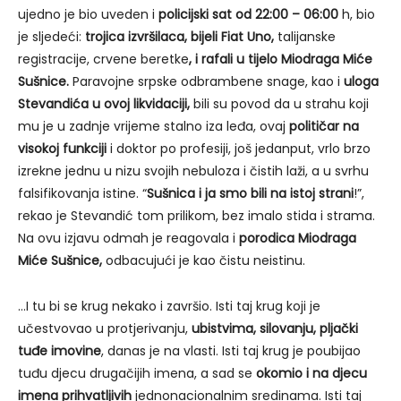
ujedno je bio uveden i
policijski sat od 22:00 – 06:00
h, bio
je sljedeći:
trojica izvršilaca, bijeli Fiat Uno,
talijanske
registracije, crvene beretke
, i rafali u tijelo Miodraga Miće
Sušnice.
Paravojne srpske odbrambene snage, kao i
uloga
Stevandića u ovoj likvidaciji,
bili su povod da u strahu koji
mu je u zadnje vrijeme stalno iza leđa, ovaj
političar na
visokoj funkciji
i doktor po profesiji, još jedanput, vrlo brzo
izrekne jednu u nizu svojih nebuloza i čistih laži, a u svrhu
falsifikovanja istine. “
Sušnica i ja smo bili na istoj strani
!”,
rekao je Stevandić tom prilikom, bez imalo stida i strama.
Na ovu izjavu odmah je reagovala i
porodica Miodraga
Miće Sušnice,
odbacujući je kao čistu neistinu.
…I tu bi se krug nekako i završio. Isti taj krug koji je
učestvovao u protjerivanju,
ubistvima, silovanju, pljački
tuđe imovine
, danas je na vlasti. Isti taj krug je poubijao
tuđu djecu drugačijih imena, a sad se
okomio i na djecu
imena prihvatljivih
jednonacionalnim sredinama. Isti taj