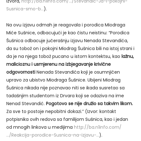
izvora,
http://ba.n1info.com/…/Stevandic-Ja-i-pokojni-
Susnica-smo-b…
).
Na ovu izjavu odmah je reagovala i porodica Miodraga
Miće Sušnice, odbacujući je kao čistu neistinu: “Porodica
Šušnica odbacuje jučerašnju izjavu Nenada Stevandića,
da su tobož on i pokojni Miodrag Šušnica bili na istoj strani i
da je na njega tobož pucano u istom kontektsu, kao
lažnu,
malicioznu i usmjerenu na izbjegavanje krivične
odgovornosti
Nenada Stevandića koji je osumnjičen
upravo za ubistvo Miodraga Šušnice. Ubijeni Miodrag
Šušnica nikada nije poznavao niti se ikada susretao sa
tadašnjim studentom iz Drvara koji se odaziva na ime
Nenad Stevandić.
Pogotovo se nije družio sa takvim likom.
Za sve to postoje nepobitni dokazi.” (Izvor: kontakt
potpisnika ovih redova sa familijom Sušnica, kao i jedan
od mnogih linkova u medijima
http://ba.n1info.com/
…/Reakcija-porodice-Susnica-na-izjavu-…
).