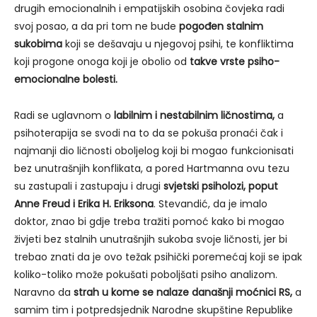
drugih emocionalnih i empatijskih osobina čovjeka radi
svoj posao, a da pri tom ne bude
pogođen stalnim
sukobima
koji se dešavaju u njegovoj psihi, te konfliktima
koji progone onoga koji je obolio od
takve vrste psiho-
emocionalne bolesti.
Radi se uglavnom o
labilnim i nestabilnim ličnostima,
a
psihoterapija se svodi na to da se pokuša pronaći čak i
najmanji dio ličnosti oboljelog koji bi mogao funkcionisati
bez unutrašnjih konflikata, a pored Hartmanna ovu tezu
su zastupali i zastupaju i drugi
svjetski psiholozi, poput
Anne Freud i Erika H. Eriksona
. Stevandić, da je imalo
doktor, znao bi gdje treba tražiti pomoć kako bi mogao
živjeti bez stalnih unutrašnjih sukoba svoje ličnosti, jer bi
trebao znati da je ovo težak psihički poremećaj koji se ipak
koliko-toliko može pokušati poboljšati psiho analizom.
Naravno da
strah u kome se nalaze današnji moćnici RS,
a
samim tim i potpredsjednik Narodne skupštine Republike