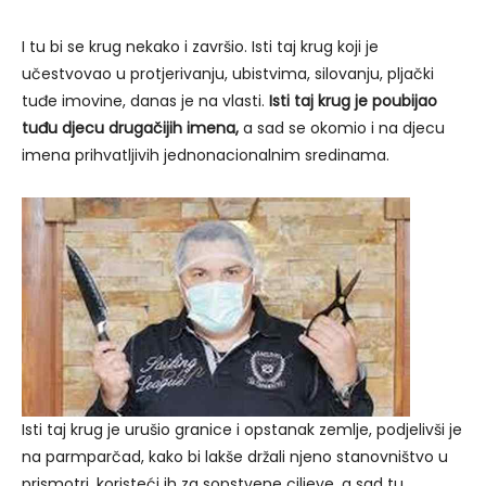
I tu bi se krug nekako i završio. Isti taj krug koji je
učestvovao u protjerivanju, ubistvima, silovanju, pljački
tuđe imovine, danas je na vlasti.
Isti taj krug je poubijao
tuđu djecu drugačijih imena,
a sad se okomio i na djecu
imena prihvatljivih jednonacionalnim sredinama.
Isti taj krug je urušio granice i opstanak zemlje, podjelivši je
na parmparčad, kako bi lakše držali njeno stanovništvo u
prismotri, koristeći ih za sopstvene ciljeve, a sad tu