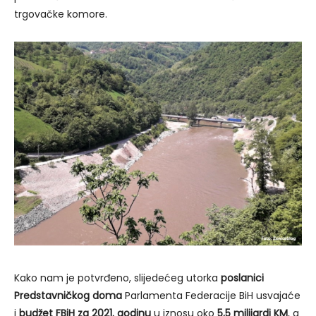
trgovačke komore.
Kako nam je potvrđeno, slijedećeg utorka
poslanici
Predstavničkog doma
Parlamenta Federacije BiH usvajaće
i
budžet FBiH za 2021. godinu
u iznosu oko
5,5 milijardi KM
, a