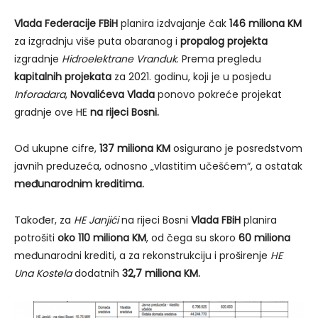
Vlada Federacije FBiH
planira izdvajanje čak
146 miliona KM
za izgradnju više puta obaranog i
propalog projekta
izgradnje
Hidroelektrane Vranduk
. Prema pregledu
kapitalnih projekata
za 2021. godinu, koji je u posjedu
Inforadara
,
Novalićeva Vlada
ponovo pokreće projekat
gradnje ove HE
na rijeci Bosni.
Od ukupne cifre,
137 miliona KM
osigurano je posredstvom
javnih preduzeća, odnosno „vlastitim učešćem“, a ostatak
međunarodnim kreditima.
Također, za
HE Janjići
na rijeci Bosni
Vlada FBiH
planira
potrošiti
oko 110 miliona KM
, od čega su skoro
60 miliona
međunarodni krediti, a za rekonstrukciju i proširenje
HE
Una Kostela
dodatnih
32,7 miliona KM.