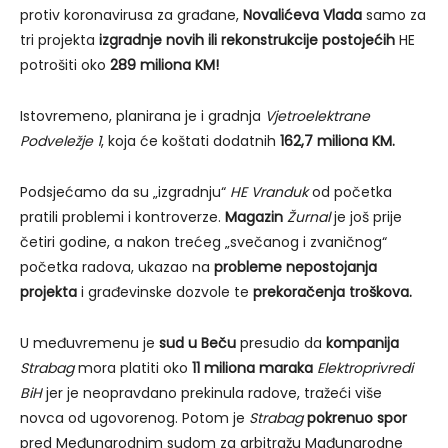
protiv koronavirusa za građane,
Novalićeva Vlada
samo za
tri projekta
izgradnje novih ili rekonstrukcije postojećih
HE
potrošiti oko
289 miliona KM!
Istovremeno, planirana je i gradnja
Vjetroelektrane
Podveležje 1
, koja će koštati dodatnih
162,7 miliona KM.
Podsjećamo da su „izgradnju“
HE Vranduk
od početka
pratili problemi i kontroverze.
Magazin
Žurnal
je još prije
četiri godine, a nakon trećeg „svečanog i zvaničnog“
početka radova, ukazao na
probleme nepostojanja
projekta
i građevinske dozvole te
prekoračenja troškova.
U međuvremenu je
sud u Beču
presudio da
kompanija
Strabag
mora platiti oko
11 miliona maraka
Elektroprivredi
BiH
jer je neopravdano prekinula radove, tražeći više
novca od ugovorenog. Potom je
Strabag
pokrenuo spor
pred Međunarodnim sudom za arbitražu Mađunarodne