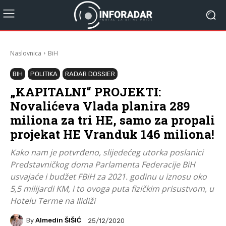
Naslovnica
BiH
BIH
POLITIKA
RADAR DOSSIER
„KAPITALNI“ PROJEKTI:
Novalićeva Vlada planira 289
miliona za tri HE, samo za propali
projekat HE Vranduk 146 miliona!
Kako nam je potvrđeno, slijedećeg utorka poslanici
Predstavničkog doma Parlamenta Federacije BiH
usvajaće i budžet FBiH za 2021. godinu u iznosu oko
5,5 milijardi KM, i to ovoga puta fizičkim prisustvom, u
Hotelu Terme na Ilidiži
By
Almedin ŠIŠIĆ
25/12/2020