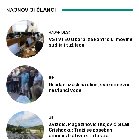
NAJNOVIJI ČLANCI
RADAR DESK
VSTV i EU u borbi za kontrolu imovine
sudija i tužilaca
BIH
Građani izašli na ulice, svakodnevni
nestanci vode
BIH
Zvizdić, Magazinović i Kojović pisali
Crishocku: Traži se poseban
administrativni status za