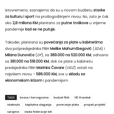
Istovremeno, saznajemo da su u novom budžetu
stavke
za kulturu i sport
na prošlogodišnjem nivou. No, zato je čak
oko
2,8 miliona KM
planirano za
putne troškove
u vrijeme
pandemije
kad se ne putuje.
Također, planirana su
povećanja za plate u kabinetima
dva potpredsjednika FBiH
Melike Mahumtbegović
(
SDA
) i
Milana Dunovića
(
DF
), sa
389.000 na 520.000 KM
, odnosno
sa
381.000 na 518.000 KM
, dok će plate u kabinetu
predsjednika FBiH
Marinka Čavare
(
HDZ
) ostati na
najvišem nivou –
586.000 KM,
sve u
skladu sa
ekonomskom krizom
i pandemijom.
TAGS
bosna i hercegovina
budzet fbih
HE Vranduk
istaknuto
kapitalna ulaganja
povecanje plata
propali projekti
sarajevo
vlada federacije bih