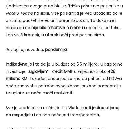
sjednica će ovoga puta biti uz fizičko prisustvo poslanika u
Hotelu Terme
na Ilidiži. Više poslanika je već upozorilo da je
u startu budžet nerealan i preambicozan. To dokazuje i
činjenica da
nije bilo rasprave o njemu
i da će se on tako,
kao vruć krompir, u utorak naći pred poslanicima.
Razlog je, navodno,
pandemija
.
Indikativno je i to
da je u budžet od 5,5 milijardi, u kapitalne
investicije,
„uglavljen“ i kredit MMF
u vrijednosti oko
428
miliona KM
. Također, unaprijed se zna da prihodi od PDV-a
neće zadovoljiti potrebe ovog iznosa jer zbog pamdemije
te uplate se
neće moći realizirati.
Sve je urađeno na način da će
Vlada imati jedina utjecaj
na raspodjelu
i da ona neće biti transparentna.