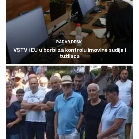
RADAR DESK
VSTV i EU u borbi za kontrolu imovine sudija i
tužilaca