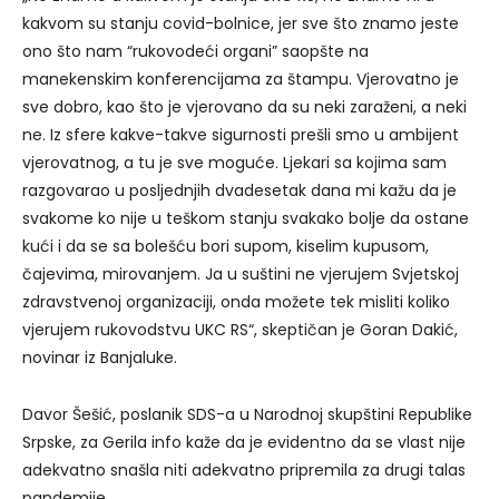
kakvom su stanju covid-bolnice, jer sve što znamo jeste
ono što nam “rukovodeći organi” saopšte na
manekenskim konferencijama za štampu. Vjerovatno je
sve dobro, kao što je vjerovano da su neki zaraženi, a neki
ne. Iz sfere kakve-takve sigurnosti prešli smo u ambijent
vjerovatnog, a tu je sve moguće. Ljekari sa kojima sam
razgovarao u posljednjih dvadesetak dana mi kažu da je
svakome ko nije u teškom stanju svakako bolje da ostane
kući i da se sa bolešću bori supom, kiselim kupusom,
čajevima, mirovanjem. Ja u suštini ne vjerujem Svjetskoj
zdravstvenoj organizaciji, onda možete tek misliti koliko
vjerujem rukovodstvu UKC RS“, skeptičan je Goran Dakić,
novinar iz Banjaluke.
Davor Šešić, poslanik SDS-a u Narodnoj skupštini Republike
Srpske, za Gerila info kaže da je evidentno da se vlast nije
adekvatno snašla niti adekvatno pripremila za drugi talas
pandemije.