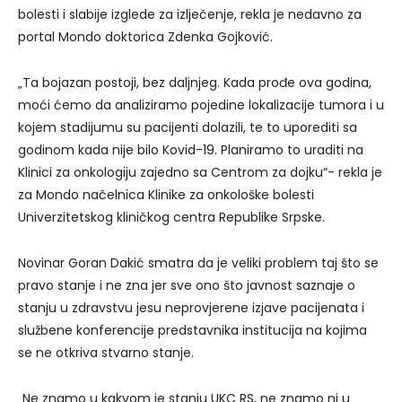
bolesti i slabije izglede za izlječenje, rekla je nedavno za
portal Mondo doktorica Zdenka Gojković.
„Ta bojazan postoji, bez daljnjeg. Kada prođe ova godina,
moći ćemo da analiziramo pojedine lokalizacije tumora i u
kojem stadijumu su pacijenti dolazili, te to uporediti sa
godinom kada nije bilo Kovid-19. Planiramo to uraditi na
Klinici za onkologiju zajedno sa Centrom za dojku“- rekla je
za Mondo načelnica Klinike za onkološke bolesti
Univerzitetskog kliničkog centra Republike Srpske.
Novinar Goran Dakić smatra da je veliki problem taj što se
pravo stanje i ne zna jer sve ono što javnost saznaje o
stanju u zdravstvu jesu neprovjerene izjave pacijenata i
službene konferencije predstavnika institucija na kojima
se ne otkriva stvarno stanje.
„Ne znamo u kakvom je stanju UKC RS, ne znamo ni u