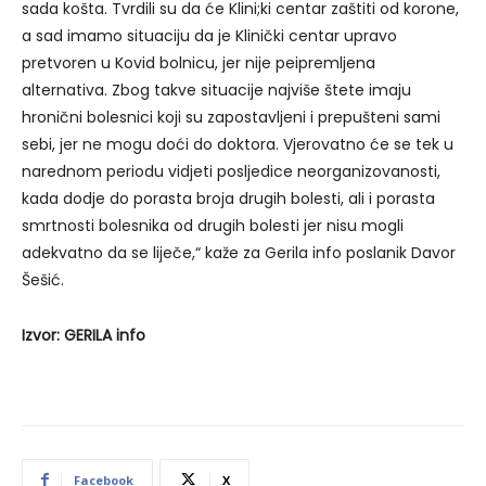
sada košta. Tvrdili su da će Klini;ki centar zaštiti od korone,
a sad imamo situaciju da je Klinički centar upravo
pretvoren u Kovid bolnicu, jer nije peipremljena
alternativa. Zbog takve situacije najviše štete imaju
hronični bolesnici koji su zapostavljeni i prepušteni sami
sebi, jer ne mogu doći do doktora. Vjerovatno će se tek u
narednom periodu vidjeti posljedice neorganizovanosti,
kada dodje do porasta broja drugih bolesti, ali i porasta
smrtnosti bolesnika od drugih bolesti jer nisu mogli
adekvatno da se liječe,“ kaže za Gerila info poslanik Davor
Šešić.
Izvor: GERILA info
Facebook
X