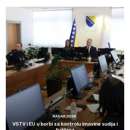
RADAR DESK
VSTV i EU u borbi za kontrolu imovine sudija i
tužilaca