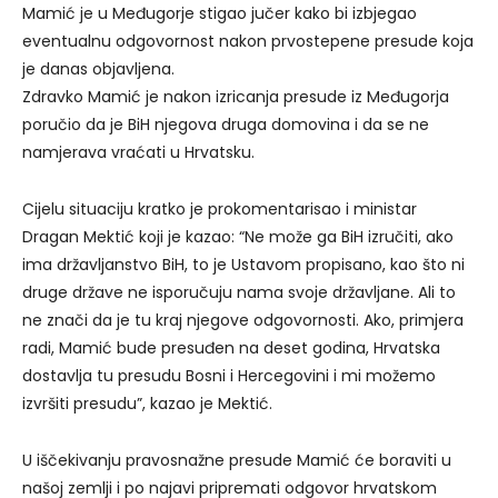
Mamić je u Međugorje stigao jučer kako bi izbjegao
eventualnu odgovornost nakon prvostepene presude koja
je danas objavljena.
Zdravko Mamić je nakon izricanja presude iz Međugorja
poručio da je BiH njegova druga domovina i da se ne
namjerava vraćati u Hrvatsku.
Cijelu situaciju kratko je prokomentarisao i ministar
Dragan Mektić koji je kazao: “Ne može ga BiH izručiti, ako
ima državljanstvo BiH, to je Ustavom propisano, kao što ni
druge države ne isporučuju nama svoje državljane. Ali to
ne znači da je tu kraj njegove odgovornosti. Ako, primjera
radi, Mamić bude presuđen na deset godina, Hrvatska
dostavlja tu presudu Bosni i Hercegovini i mi možemo
izvršiti presudu”, kazao je Mektić.
U iščekivanju pravosnažne presude Mamić će boraviti u
našoj zemlji i po najavi pripremati odgovor hrvatskom