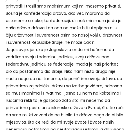
prihvatili i tražili smo maksimum koji mi možemo privatiti,
Bosna je konfederacija država, ako već moramo da
ostanemo u nekoj konfederaciji, ali naš minimum je da je
naša država država i da ona ne može biti utoplјena ni u
čiju državnost i suverenost osim po našoj volјi u državnost
i suverenost Republike Srbije, ne može čak ni
Jugoslavije, jer ako je Jugoslavija onda mi hoćemo da
zadržimo svoju federalnu jedinicu, svoju državu nao
federativnu jedinicu te federacije, mada je naš prioritet
bio da postanemo dio Srbije. Niko nam ništa drugo nije
nudio nego da nestanemo, da poništimo svoju državu, da
prihvatimo zajedničku državu sa Izetbegovićem, odnosno
sa muslimanima i Hrvatima i jasno su nam na koktelima i
ručcima rekli to je gospodo zato što mi nećemo da
prihvatimo postojanje islamske države u Evropi, što će reći
da smo mi žrtvovani da ne bi bilo te države nego da bi bila
mješovita, što će reći da mi svoje živote i živote naših
generacija potrošimo na neutralizaciju islama, a da Evropa