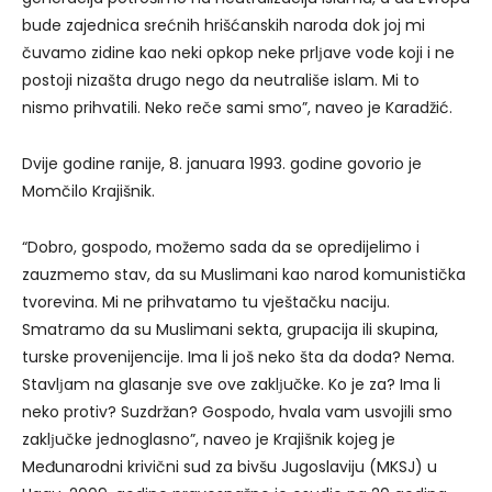
bude zajednica srećnih hrišćanskih naroda dok joj mi
čuvamo zidine kao neki opkop neke prlјave vode koji i ne
postoji nizašta drugo nego da neutrališe islam. Mi to
nismo prihvatili. Neko reče sami smo”, naveo je Karadžić.
Dvije godine ranije, 8. januara 1993. godine govorio je
Momčilo Krajišnik.
“Dobro, gospodo, možemo sada da se opredijelimo i
zauzmemo stav, da su Muslimani kao narod komunistička
tvorevina. Mi ne prihvatamo tu vještačku naciju.
Smatramo da su Muslimani sekta, grupacija ili skupina,
turske provenijencije. Ima li još neko šta da doda? Nema.
Stavlјam na glasanje sve ove zaklјučke. Ko je za? Ima li
neko protiv? Suzdržan? Gospodo, hvala vam usvojili smo
zaklјučke jednoglasno”, naveo je Krajišnik kojeg je
Međunarodni krivični sud za bivšu Jugoslaviju (MKSJ) u