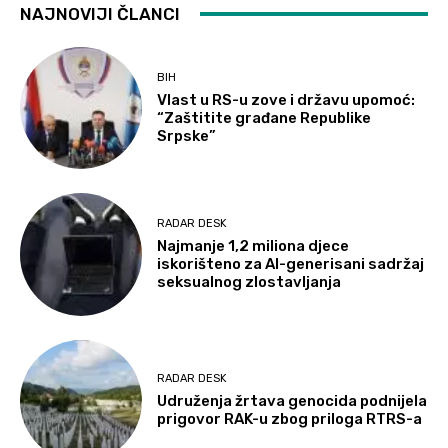
NAJNOVIJI ČLANCI
BIH
Vlast u RS-u zove i državu upomoć:
“Zaštitite građane Republike
Srpske”
RADAR DESK
Najmanje 1,2 miliona djece
iskorišteno za AI-generisani sadržaj
seksualnog zlostavljanja
RADAR DESK
Udruženja žrtava genocida podnijela
prigovor RAK-u zbog priloga RTRS-a