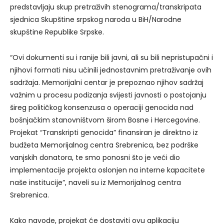
predstavljaju skup pretraživih stenograma/transkripata
sjednica Skupštine srpskog naroda u BiH/Narodne
skupštine Republike Srpske.
“Ovi dokumenti su i ranije bili javni, ali su bili nepristupačni i
njihovi formati nisu učinili jednostavnim pretraživanje ovih
sadržaja. Memorijalni centar je prepoznao njihov sadržaj
važnim u procesu podizanja svijesti javnosti o postojanju
šireg političkog konsenzusa o operaciji genocida nad
bošnjačkim stanovništvom širom Bosne i Hercegovine.
Projekat “Transkripti genocida” finansiran je direktno iz
budžeta Memorijalnog centra Srebrenica, bez podrške
vanjskih donatora, te smo ponosni što je veći dio
implementacije projekta oslonjen na interne kapacitete
naše institucije”, naveli su iz Memorijalnog centra
Srebrenica.
Kako navode, projekat će dostaviti ovu aplikaciju