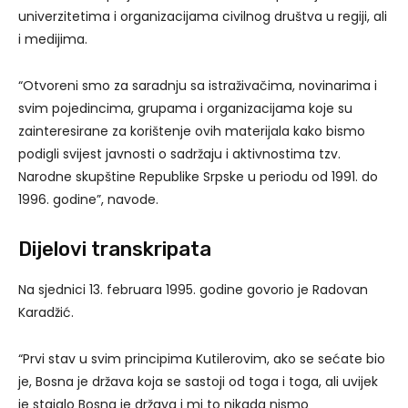
univerzitetima i organizacijama civilnog društva u regiji, ali
i medijima.
“Otvoreni smo za saradnju sa istraživačima, novinarima i
svim pojedincima, grupama i organizacijama koje su
zainteresirane za korištenje ovih materijala kako bismo
podigli svijest javnosti o sadržaju i aktivnostima tzv.
Narodne skupštine Republike Srpske u periodu od 1991. do
1996. godine”, navode.
Dijelovi transkripata
Na sjednici 13. februara 1995. godine govorio je Radovan
Karadžić.
“Prvi stav u svim principima Kutilerovim, ako se sećate bio
je, Bosna je država koja se sastoji od toga i toga, ali uvijek
je stajalo Bosna je država i mi to nikada nismo