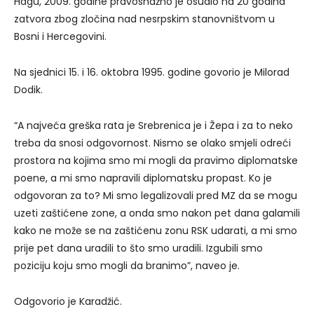
Hagu, 2009. godine pravosnažno je osudio na 20 godina
zatvora zbog zločina nad nesrpskim stanovništvom u
Bosni i Hercegovini.
Na sjednici 15. i 16. oktobra 1995. godine govorio je Milorad
Dodik.
“A najveća greška rata je Srebrenica je i Žepa i za to neko
treba da snosi odgovornost. Nismo se olako smjeli odreći
prostora na kojima smo mi mogli da pravimo diplomatske
poene, a mi smo napravili diplomatsku propast. Ko je
odgovoran za to? Mi smo legalizovali pred MZ da se mogu
uzeti zaštićene zone, a onda smo nakon pet dana galamili
kako ne može se na zaštićenu zonu RSK udarati, a mi smo
prije pet dana uradili to što smo uradili. Izgubili smo
poziciju koju smo mogli da branimo”, naveo je.
Odgovorio je Karadžić.