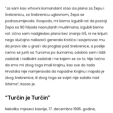
“Ja sam kao vrhovni komandant stao iza plana za Žepu i
Srebrenicu, za Srebrenicu uglavnom, Žepa se
podrazumijevala. Gospodo, mi bismo izgubili rat da postoji
Žepa sa 90 hilјada naoružanih muslimana, izgubili bismo
rat. Lično sam nadgledao plana bez znanja GŠ, ni ne krijući
nego slučajno nailazeći generala Krstića i savjetovao mu
da pravo ide u grad i da proglasi pad Srebrenice, a poslije
ćemo se juriti sa Turcima po šumama, odobrio sam i bliži
zadatak i radikalni zadatak i ne kajem se za to. Nije tačno
da smo mi zbog toga imali Krajinu, kao sve do tada
Hrvatska nije namjeravala da napadne Krajinu i napala je
zbog Srebrenice, ili zbog toga se svijet nije sažalio nad
Srbima”, kazao je.
“Turčin je Turčin”
Nekoliko mjeseci kasnije, 17. decembra 1995. godine,