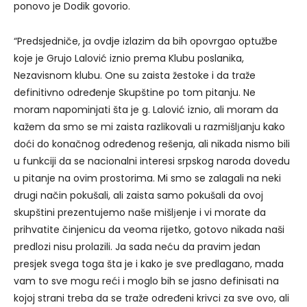
ponovo je Dodik govorio.
“Predsjedniče, ja ovdje izlazim da bih opovrgao optužbe
koje je Grujo Lalović iznio prema Klubu poslanika,
Nezavisnom klubu. One su zaista žestoke i da traže
definitivno određenje Skupštine po tom pitanju. Ne
moram napominjati šta je g. Lalović iznio, ali moram da
kažem da smo se mi zaista razlikovali u razmišlјanju kako
doći do konačnog određenog rešenja, ali nikada nismo bili
u funkciji da se nacionalni interesi srpskog naroda dovedu
u pitanje na ovim prostorima. Mi smo se zalagali na neki
drugi način pokušali, ali zaista samo pokušali da ovoj
skupštini prezentujemo naše mišlјenje i vi morate da
prihvatite činjenicu da veoma rijetko, gotovo nikada naši
predlozi nisu prolazili. Ja sada neću da pravim jedan
presjek svega toga šta je i kako je sve predlagano, mada
vam to sve mogu reći i moglo bih se jasno definisati na
kojoj strani treba da se traže određeni krivci za sve ovo, ali