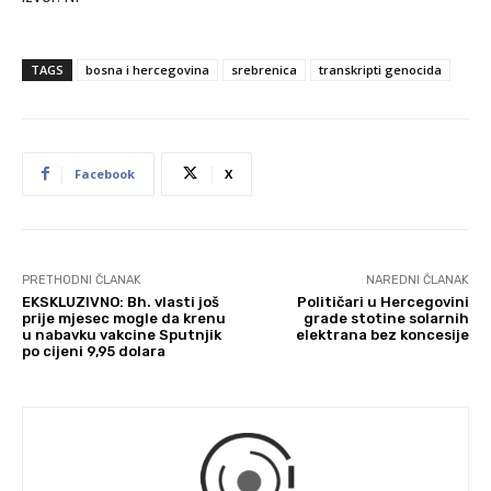
TAGS
bosna i hercegovina
srebrenica
transkripti genocida
Facebook
X
PRETHODNI ČLANAK
NAREDNI ČLANAK
EKSKLUZIVNO: Bh. vlasti još
Političari u Hercegovini
prije mjesec mogle da krenu
grade stotine solarnih
u nabavku vakcine Sputnjik
elektrana bez koncesije
po cijeni 9,95 dolara