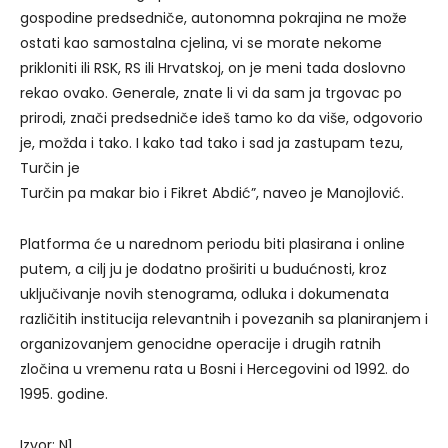
gospodine predsedniče, autonomna pokrajina ne može
ostati kao samostalna cjelina, vi se morate nekome
prikloniti ili RSK, RS ili Hrvatskoj, on je meni tada doslovno
rekao ovako. Generale, znate li vi da sam ja trgovac po
prirodi, znači predsedniče ideš tamo ko da više, odgovorio
je, možda i tako. I kako tad tako i sad ja zastupam tezu,
Turčin je
Turčin pa makar bio i Fikret Abdić”, naveo je Manojlović.
Platforma će u narednom periodu biti plasirana i online
putem, a cilj ju je dodatno proširiti u budućnosti, kroz
uključivanje novih stenograma, odluka i dokumenata
različitih institucija relevantnih i povezanih sa planiranjem i
organizovanjem genocidne operacije i drugih ratnih
zločina u vremenu rata u Bosni i Hercegovini od 1992. do
1995. godine.
Izvor: N1