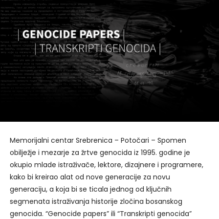
Memorijalni centar Srebrenica – Potočari – Spomen
obilježje i mezarje za žrtve genocida iz 1995. godine je
okupio mlade istraživače, lektore, dizajnere i programere,
kako bi kreirao alat od nove generacije za novu
generaciju, a koja bi se ticala jednog od ključnih
segmenata istraživanja historije zločina bosanskog
genocida. “Genocide papers” ili “Transkripti genocida”