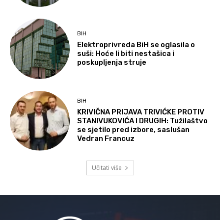
BIH
Elektroprivreda BiH se oglasila o
suši: Hoće li biti nestašica i
poskupljenja struje
BIH
KRIVIČNA PRIJAVA TRIVIĆKE PROTIV
STANIVUKOVIĆA I DRUGIH: Tužilaštvo
se sjetilo pred izbore, saslušan
Vedran Francuz
Učitati više