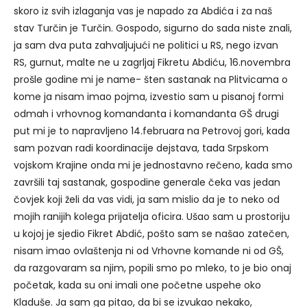
skoro iz svih izlaganja vas je napado za Abdića i za naš
stav Turčin je Turčin. Gospodo, sigurno do sada niste znali,
ja sam dva puta zahvaljujući ne politici u RS, nego izvan
RS, gurnut, malte ne u zagrljaj Fikretu Abdiću, 16.novembra
prošle godine mi je name- šten sastanak na Plitvicama o
kome ja nisam imao pojma, izvestio sam u pisanoj formi
odmah i vrhovnog komandanta i komandanta GŠ drugi
put mi je to napravljeno 14.februara na Petrovoj gori, kada
sam pozvan radi koordinacije dejstava, tada Srpskom
vojskom Krajine onda mi je jednostavno rečeno, kada smo
završili taj sastanak, gospodine generale čeka vas jedan
čovjek koji želi da vas vidi, ja sam mislio da je to neko od
mojih ranijih kolega prijatelja oficira. Ušao sam u prostoriju
u kojoj je sjedio Fikret Abdić, pošto sam se našao zatečen,
nisam imao ovlaštenja ni od Vrhovne komande ni od GŠ,
da razgovaram sa njim, popili smo po mleko, to je bio onaj
početak, kada su oni imali one početne uspehe oko
Kladuše. Ja sam ga pitao, da bi se izvukao nekako,