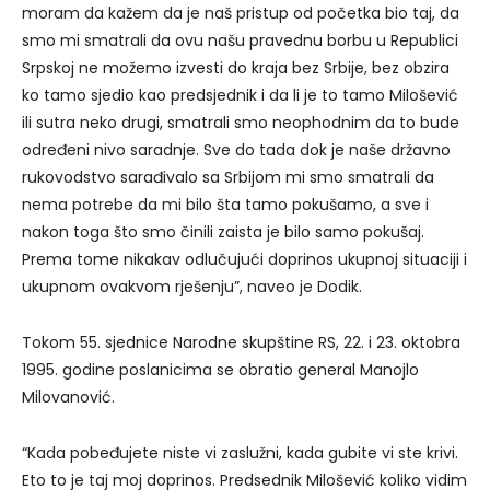
moram da kažem da je naš pristup od početka bio taj, da
smo mi smatrali da ovu našu pravednu borbu u Republici
Srpskoj ne možemo izvesti do kraja bez Srbije, bez obzira
ko tamo sjedio kao predsjednik i da li je to tamo Milošević
ili sutra neko drugi, smatrali smo neophodnim da to bude
određeni nivo saradnje. Sve do tada dok je naše državno
rukovodstvo sarađivalo sa Srbijom mi smo smatrali da
nema potrebe da mi bilo šta tamo pokušamo, a sve i
nakon toga što smo činili zaista je bilo samo pokušaj.
Prema tome nikakav odlučujući doprinos ukupnoj situaciji i
ukupnom ovakvom rješenju”, naveo je Dodik.
Tokom 55. sjednice Narodne skupštine RS, 22. i 23. oktobra
1995. godine poslanicima se obratio general Manojlo
Milovanović.
“Kada pobeđujete niste vi zaslužni, kada gubite vi ste krivi.
Eto to je taj moj doprinos. Predsednik Milošević koliko vidim