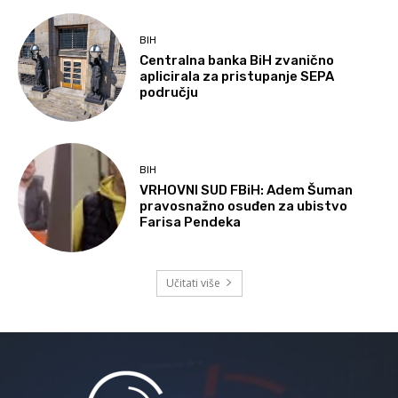
BIH
Centralna banka BiH zvanično
aplicirala za pristupanje SEPA
području
BIH
VRHOVNI SUD FBiH: Adem Šuman
pravosnažno osuđen za ubistvo
Farisa Pendeka
Učitati više