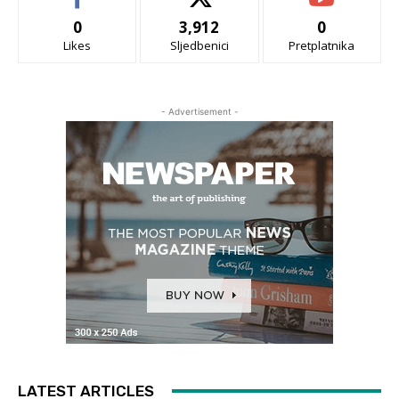
0
3,912
0
Likes
Sljedbenici
Pretplatnika
- Advertisement -
LATEST ARTICLES