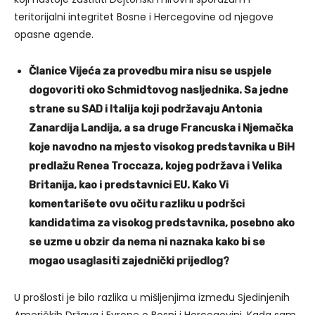
teritorijalni integritet Bosne i Hercegovine od njegove
opasne agende.
Članice Vijeća za provedbu mira nisu se uspjele
dogovoriti oko Schmidtovog nasljednika. Sa jedne
strane su SAD i Italija koji podržavaju Antonia
Zanardija Landija, a sa druge Francuska i Njemačka
koje navodno na mjesto visokog predstavnika u BiH
predlažu Renea Troccaza, kojeg podržava i Velika
Britanija, kao i predstavnici EU. Kako Vi
komentarišete ovu očitu razliku u podršci
kandidatima za visokog predstavnika, posebno ako
se uzme u obzir da nema ni naznaka kako bi se
mogao usaglasiti zajednički prijedlog?
U prošlosti je bilo razlika u mišljenjima između Sjedinjenih