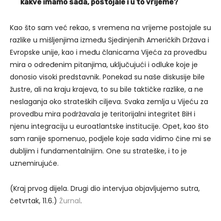
kakve imamo sada, postojale i u to vrijeme?
Kao što sam već rekao, s vremena na vrijeme postojale su
razlike u mišljenjima između Sjedinjenih Američkih Država i
Evropske unije, kao i među članicama Vijeća za provedbu
mira o određenim pitanjima, uključujući i odluke koje je
donosio visoki predstavnik. Ponekad su naše diskusije bile
žustre, ali na kraju krajeva, to su bile taktičke razlike, a ne
neslaganja oko strateških ciljeva. Svaka zemlja u Vijeću za
provedbu mira podržavala je teritorijalni integritet BiH i
njenu integraciju u euroatlantske institucije. Opet, kao što
sam ranije spomenuo, podjele koje sada vidimo čine mi se
dubljim i fundamentalnijim. One su strateške, i to je
uznemirujuće.
(Kraj prvog dijela. Drugi dio intervjua objavljujemo sutra,
četvrtak, 11.6.)
Žurnal
.