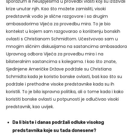
sporazum ili neuspjesima u provedbi vlasti koji su izazivali
krize unutar njih. Kao što možete zamisliti, visoki
predstavnik vodio je slične razgovore i sa drugim
ambasadorima Vijeća za provedbu mira. To je bio
kontekst u kojem sam razgovarao o korištenju bonskih
ovlasti s Christianom Schmidtom. Učestvovao sam u
mnogim sličnim diskusijama na sastancima ambasadora
Upravnog odbora Vijeća za provedbu mira i na
bilateralnim sastancima s kolegama. I kao što znate,
Sjedinjene Američke Države podržale su Christiana
Schmidta kada je koristio bonske ovlasti, baš kao što su
podržale i prethodne visoke predstavnike kada su ih
koristili. To je bila ispravna politika, ali o tome kada i kako
koristiti bonske ovlasti u potpunosti je odlučivao visoki
predstavnik, kao uvijek.
Da li biste i danas podržali odluke visokog
predstavnika koje su tada donesene?