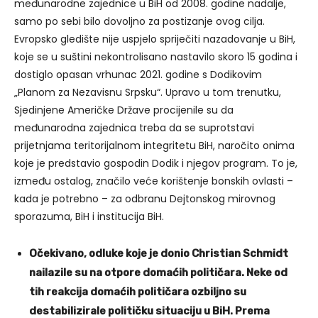
međunarodne zajednice u BiH od 2008. godine nadalje,
samo po sebi bilo dovoljno za postizanje ovog cilja.
Evropsko gledište nije uspjelo spriječiti nazadovanje u BiH,
koje se u suštini nekontrolisano nastavilo skoro 15 godina i
dostiglo opasan vrhunac 2021. godine s Dodikovim
„Planom za Nezavisnu Srpsku“. Upravo u tom trenutku,
Sjedinjene Američke Države procijenile su da
međunarodna zajednica treba da se suprotstavi
prijetnjama teritorijalnom integritetu BiH, naročito onima
koje je predstavio gospodin Dodik i njegov program. To je,
između ostalog, značilo veće korištenje bonskih ovlasti –
kada je potrebno – za odbranu Dejtonskog mirovnog
sporazuma, BiH i institucija BiH.
Očekivano, odluke koje je donio Christian Schmidt
nailazile su na otpore domaćih političara. Neke od
tih reakcija domaćih političara ozbiljno su
destabilizirale političku situaciju u BiH. Prema