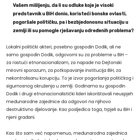
Vašem mišljenju, da li su odluke koje je visoki
predstavnik u BiH donio, koristeći bonske ovlasti,
pogoršale političku, pa i bezbjedonosnu situaciju u
zemlji ili su pomogle rješavanju određenih problema?
Lokalni politički akteri, posebno gospodin Dodik, ali ne
samo gospodin Dodik, odgovorni su za probleme u BiH –
za rastući etnonacionalizam, za napade na Dejtonski
mirovni sporazum, za potkopavanje institucija BiH, za
nekontrolisanu korupciju. To je izvor pogoršanja političkog i
sigurnosnog okruženja u zemlji. Godinama su gospodin
Dodik i drugi etnonacionalistički lideri iskorištavali neuspjeh
međunarodne zajednice da odgovori na njihovo
destruktivno djelovanje. Kao posljedica toga, trpjeli su BiH i
njeni građani.
Kao što sam već napomenuo, međunarodna zajednica