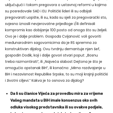
uključujući i tokom pregovora o ustavnoj reformi u kojima
su posredovale SAD i EU. Politički lideri ili su odbijali
pregovarati uopšte, ili su, kada su sjeli za pregovarački sto,
svjesno iznosili nevjerovatne prijedloge i/ili definisali
kompromis kao dobijanje 100 posto od onoga što su željeli.
Ovo je i dalje problem. Gospođa Cvijanović voli govoriti
međunarodnim sagovornicima da je RS spremna za
konstruktivan dijalog. Ovu tvrdnju demantuje njen šef,
gospodin Dodik, koji i dalje govori stvari poput: „Bosnu
treba razmontirati“, ili „Najveća slabost Dejtona je što je
omogućio opstanak BiH“, ili konačno: „Mirno razdvajanje u
BiH i nezavisnost Republike Srpske, to su moji krajnji politički
i životni ciljevi.“ Kakva je to osnova za dijalog?
Da li su članice Vijeća za provedbu mira za vrijeme
Vašeg mandata u BiH imale konsenzus oko svih
odluka visokog predstavnika ili su ovakve podjele,