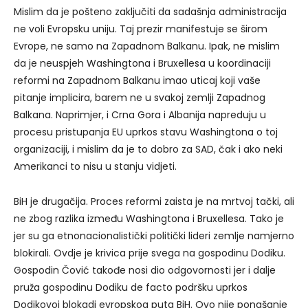
Mislim da je pošteno zaključiti da sadašnja administracija
ne voli Evropsku uniju. Taj prezir manifestuje se širom
Evrope, ne samo na Zapadnom Balkanu. Ipak, ne mislim
da je neuspjeh Washingtona i Bruxellesa u koordinaciji
reformi na Zapadnom Balkanu imao uticaj koji vaše
pitanje implicira, barem ne u svakoj zemlji Zapadnog
Balkana. Naprimjer, i Crna Gora i Albanija napreduju u
procesu pristupanja EU uprkos stavu Washingtona o toj
organizaciji, i mislim da je to dobro za SAD, čak i ako neki
Amerikanci to nisu u stanju vidjeti.
BiH je drugačija. Proces reformi zaista je na mrtvoj tački, ali
ne zbog razlika između Washingtona i Bruxellesa. Tako je
jer su ga etnonacionalistički politički lideri zemlje namjerno
blokirali. Ovdje je krivica prije svega na gospodinu Dodiku.
Gospodin Čović takođe nosi dio odgovornosti jer i dalje
pruža gospodinu Dodiku de facto podršku uprkos
Dodikovoj blokadi evropskog puta BiH. Ovo nije ponašanje