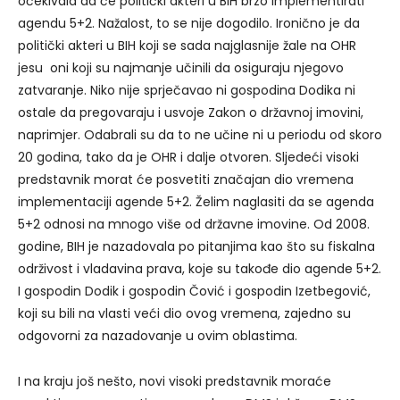
očekivala da će politički akteri u BIH brzo implementirati
agendu 5+2. Nažalost, to se nije dogodilo. Ironično je da
politički akteri u BIH koji se sada najglasnije žale na OHR
jesu oni koji su najmanje učinili da osiguraju njegovo
zatvaranje. Niko nije sprječavao ni gospodina Dodika ni
ostale da pregovaraju i usvoje Zakon o državnoj imovini,
naprimjer. Odabrali su da to ne učine ni u periodu od skoro
20 godina, tako da je OHR i dalje otvoren. Sljedeći visoki
predstavnik morat će posvetiti značajan dio vremena
implementaciji agende 5+2. Želim naglasiti da se agenda
5+2 odnosi na mnogo više od državne imovine. Od 2008.
godine, BIH je nazadovala po pitanjima kao što su fiskalna
održivost i vladavina prava, koje su takođe dio agende 5+2.
I gospodin Dodik i gospodin Čović i gospodin Izetbegović,
koji su bili na vlasti veći dio ovog vremena, zajedno su
odgovorni za nazadovanje u ovim oblastima.
I na kraju još nešto, novi visoki predstavnik moraće