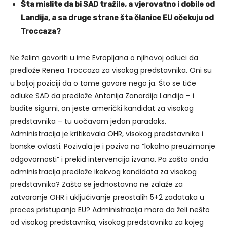
Šta mislite da bi SAD tražile, a vjerovatno i dobile od
Landija, a sa druge strane šta članice EU očekuju od
Troccaza?
Ne želim govoriti u ime Evropljana o njihovoj odluci da
predlože Renea Troccaza za visokog predstavnika. Oni su
u boljoj poziciji da o tome govore nego ja. Što se tiče
odluke SAD da predlože Antonija Zanardija Landija – i
budite sigurni, on jeste američki kandidat za visokog
predstavnika – tu uočavam jedan paradoks.
Administracija je kritikovala OHR, visokog predstavnika i
bonske ovlasti. Pozivala je i poziva na “lokalno preuzimanje
odgovornosti” i prekid intervencija izvana. Pa zašto onda
administracija predlaže ikakvog kandidata za visokog
predstavnika? Zašto se jednostavno ne zalaže za
zatvaranje OHR i uključivanje preostalih 5+2 zadataka u
proces pristupanja EU? Administracija mora da želi nešto
od visokog predstavnika, visokog predstavnika za kojeg