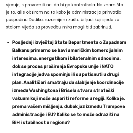
vjeruje, s pravom ili ne, da bi ga kontrolisala. Ne znam šta
je to, ali s obzirom na to kako je administracija prihvatila
gospodina Dodika, razumijem zašto bi ljudi koji sjede za
stolom Vijeća za provedbu mira mogli biti zabrinuti.
Posljednji izvještaj State Departmenta o Zapadnom
Balkanu primarno se bavi američkim komercijalnim
interesima, energetikom i bilateralnim odnosima,
dok se proces proširenja Evropske unije i NATO
integracije jedva spominju ili su potisnuti u drugi
plan. Analitičari smatraju da slabljenje koordinacije
između Washingtona i Brisela stvara strateški
vakuum koji može usporiti reforme u regiji. Koliko je,
prema vašem mišljenju, dubok jaz između Trumpove
administracije i EU? Koliko se to može odraziti na
BiH i stabilnost u regionu?