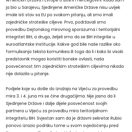
Američkih Država i Evrope o Bosni i Hercegovini. Kada sam
ja bio u Sarajevu, Sjedinjene Američke Države nisu uvijek
imale isti stav sa EU po svakom pitanju, ali smo imali
zajedničke strateške ciljeve. Prvo, podržavali smo
provedbu Dejtonskog mirovnog sporazuma i teritorijalni
integritet BiH, a drugo, željeli smo da se BiH integriše u
euroatlantske institucije. Kakve god bile naše razlike oko
formulisanja teksta komunikea ili toga da li i kako bi visoki
predstavnik mogao koristiti bonske ovlasti, naša
posvećenost tim zajedničkim strateškim ciljevima nikada
nije dolazila u pitanje.
Podjele koje su došle do izražaja na Vijeću za provedbu
mira 3. i 4. juna mi se čine drugačijima. Nije jasno da li
Sjedinjene Države i dalje dijele posvećenost svojih
partnera u Vijeću za provedbu mira teritorijalnom
integritetu BiH. Svjestan sam da je državni sekretar Rubio
ponovo izrazio podršku tome u svom svjedočenju pred