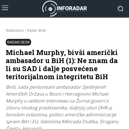
Naslovnica
Radar desk
RADAR DESK
Michael Murphy, bivši američki
ambasador u BiH (1): Ne znam da
li su SAD i dalje posvećene
teritorijalnom integritetu BiH
Bivši, sada penionisani ambasador Sjedinjenih
Američkih Država u Bosni i Hercegovini Michael
Murphy u velikom interviewu za Žurnal govori o
izboru visokog predstavnika, daljnjoj ulozi OHR-a,
bonskim ovlastima, politici američke administracije
spram BiH i EU, lobistima Milorada Dodika, Draganu
Čoviću, korupciji.