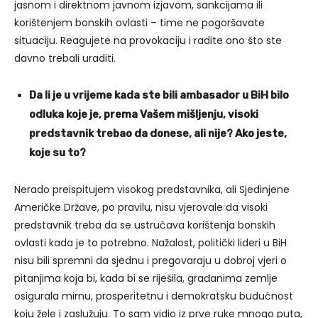
jasnom i direktnom javnom izjavom, sankcijama ili
korištenjem bonskih ovlasti – time ne pogoršavate
situaciju. Reagujete na provokaciju i radite ono što ste
davno trebali uraditi.
Da li je u vrijeme kada ste bili ambasador u BiH bilo
odluka koje je, prema Vašem mišljenju, visoki
predstavnik trebao da donese, ali nije? Ako jeste,
koje su to?
Nerado preispitujem visokog predstavnika, ali Sjedinjene
Američke Države, po pravilu, nisu vjerovale da visoki
predstavnik treba da se ustručava korištenja bonskih
ovlasti kada je to potrebno. Nažalost, politički lideri u BiH
nisu bili spremni da sjednu i pregovaraju u dobroj vjeri o
pitanjima koja bi, kada bi se riješila, građanima zemlje
osigurala mirnu, prosperitetnu i demokratsku budućnost
koju žele i zaslužuju. To sam vidio iz prve ruke mnogo puta,