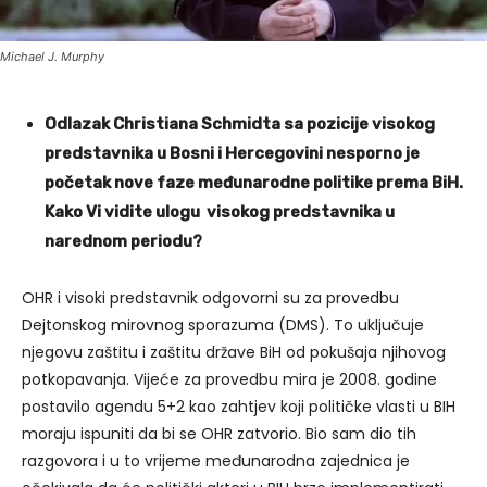
Michael J. Murphy
Odlazak Christiana Schmidta sa pozicije visokog
predstavnika u Bosni i Hercegovini nesporno je
početak nove faze međunarodne politike prema BiH.
Kako Vi vidite ulogu visokog predstavnika u
narednom periodu?
OHR i visoki predstavnik odgovorni su za provedbu
Dejtonskog mirovnog sporazuma (DMS). To uključuje
njegovu zaštitu i zaštitu države BiH od pokušaja njihovog
potkopavanja. Vijeće za provedbu mira je 2008. godine
postavilo agendu 5+2 kao zahtjev koji političke vlasti u BIH
moraju ispuniti da bi se OHR zatvorio. Bio sam dio tih
razgovora i u to vrijeme međunarodna zajednica je