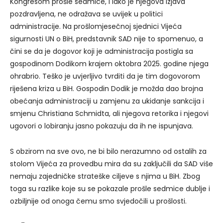
Kongresom prošle sedmice, i iako je njegova izjava
pozdravljena, ne odražava se uvijek u politici
administracije. Na prošlomjesečnoj sjednici Vijeća
sigurnosti UN o BiH, predstavnik SAD nije to spomenuo, a
čini se da je dogovor koji je administracija postigla sa
gospodinom Dodikom krajem oktobra 2025. godine njega
ohrabrio. Teško je uvjerljivo tvrditi da je tim dogovorom
riješena kriza u BiH. Gospodin Dodik je možda dao brojna
obećanja administraciji u zamjenu za ukidanje sankcija i
smjenu Christiana Schmidta, ali njegova retorika i njegovi
ugovori o lobiranju jasno pokazuju da ih ne ispunjava.
S obzirom na sve ovo, ne bi bilo nerazumno od ostalih za
stolom Vijeća za provedbu mira da su zaključili da SAD više
nemaju zajedničke strateške ciljeve s njima u BiH. Zbog
toga su razlike koje su se pokazale prošle sedmice dublje i
ozbiljnije od onoga čemu smo svjedočili u prošlosti.