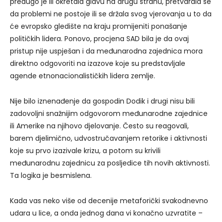
predugo je ili okretala glavu na drugu stranu, pretvarala se
da problemi ne postoje ili se držala svog vjerovanja u to da
će evropsko gledište na kraju promijeniti ponašanje
političkih lidera. Ponovo, procjena SAD bila je da ovaj
pristup nije uspješan i da međunarodna zajednica mora
direktno odgovoriti na izazove koje su predstavljale
agende etnonacionalističkih lidera zemlje.
Nije bilo iznenađenje da gospodin Dodik i drugi nisu bili
zadovoljni snažnijim odgovorom međunarodne zajednice
ili Amerike na njihovo djelovanje. Često su reagovali,
barem djelimično, udvostručavanjem retorike i aktivnosti
koje su prvo izazivale krizu, a potom su krivili
međunarodnu zajednicu za posljedice tih novih aktivnosti.
Ta logika je besmislena.
Kada vas neko više od decenije metaforički svakodnevno
udara u lice, a onda jednog dana vi konačno uzvratite –