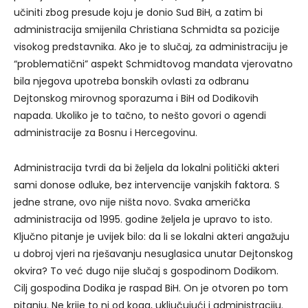
učiniti zbog presude koju je donio Sud BiH, a zatim bi
administracija smijenila Christiana Schmidta sa pozicije
visokog predstavnika. Ako je to slučaj, za administraciju je
“problematični” aspekt Schmidtovog mandata vjerovatno
bila njegova upotreba bonskih ovlasti za odbranu
Dejtonskog mirovnog sporazuma i BiH od Dodikovih
napada. Ukoliko je to tačno, to nešto govori o agendi
administracije za Bosnu i Hercegovinu.
Administracija tvrdi da bi željela da lokalni politički akteri
sami donose odluke, bez intervencije vanjskih faktora. S
jedne strane, ovo nije ništa novo. Svaka američka
administracija od 1995. godine željela je upravo to isto.
Ključno pitanje je uvijek bilo: da li se lokalni akteri angažuju
u dobroj vjeri na rješavanju nesuglasica unutar Dejtonskog
okvira? To već dugo nije slučaj s gospodinom Dodikom.
Cilj gospodina Dodika je raspad BiH. On je otvoren po tom
pitanju. Ne krije to ni od koga, uključujući i administraciju.