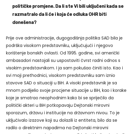
političke promjene. Da li ste Vi bili uključeni kada se
razmatralo da li će i koja će odluka OHR biti
donešena?
Prije ove administracije, dugogodišnja politika SAD bila je
podrška visokom predstavniku, uključujući i njegovo
korištenje bonskih ovlasti. Od 1995. godine, svi američki
ambasadori nastojali su uspostaviti čvrst radni odnos s
visokim predstavnikom. I ja sam pokušao činiti isto. Kao i
svi moji prethodnici, visokom predstavniku sam iznio
stavove SAD o situaciji u BiH. A visoki predstavnik je sa
mnom podijelio svoje procjene situacije u BiH, kao i korake
koje je smatrao neophodnim kako bi se spriječilo da
politički akteri u BiH potkopavaju Dejtonski mirovni
sporazum, državu i institucije na državnom nivou. To je
uključivalo izazove koji su dolazili iz entiteta, bilo da se
radilo o direktnim napadima na Dejtonski mirovni