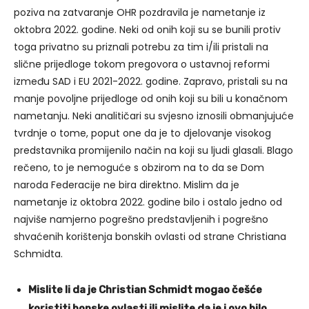
poziva na zatvaranje OHR pozdravila je nametanje iz
oktobra 2022. godine. Neki od onih koji su se bunili protiv
toga privatno su priznali potrebu za tim i/ili pristali na
slične prijedloge tokom pregovora o ustavnoj reformi
između SAD i EU 2021-2022. godine. Zapravo, pristali su na
manje povoljne prijedloge od onih koji su bili u konačnom
nametanju. Neki analitičari su svjesno iznosili obmanjujuće
tvrdnje o tome, poput one da je to djelovanje visokog
predstavnika promijenilo način na koji su ljudi glasali. Blago
rečeno, to je nemoguće s obzirom na to da se Dom
naroda Federacije ne bira direktno. Mislim da je
nametanje iz oktobra 2022. godine bilo i ostalo jedno od
najviše namjerno pogrešno predstavljenih i pogrešno
shvaćenih korištenja bonskih ovlasti od strane Christiana
Schmidta.
Mislite li da je Christian Schmidt mogao češće
koristiti bonske ovlasti ili mislite da je i ovo bilo