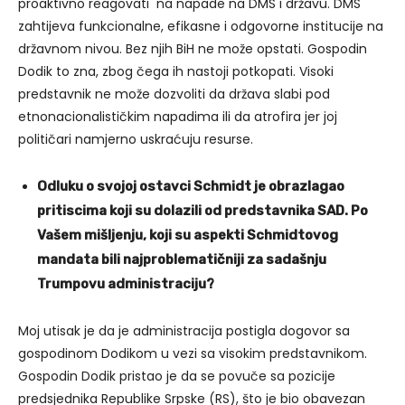
proaktivno reagovati na napade na DMS i državu. DMS
zahtijeva funkcionalne, efikasne i odgovorne institucije na
državnom nivou. Bez njih BiH ne može opstati. Gospodin
Dodik to zna, zbog čega ih nastoji potkopati. Visoki
predstavnik ne može dozvoliti da država slabi pod
etnonacionalističkim napadima ili da atrofira jer joj
političari namjerno uskraćuju resurse.
Odluku o svojoj ostavci Schmidt je obrazlagao
pritiscima koji su dolazili od predstavnika SAD. Po
Vašem mišljenju, koji su aspekti Schmidtovog
mandata bili najproblematičniji za sadašnju
Trumpovu administraciju?
Moj utisak je da je administracija postigla dogovor sa
gospodinom Dodikom u vezi sa visokim predstavnikom.
Gospodin Dodik pristao je da se povuče sa pozicije
predsjednika Republike Srpske (RS), što je bio obavezan