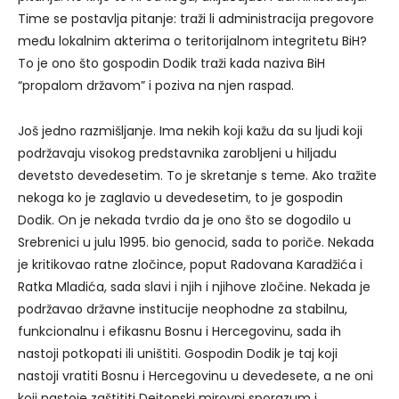
Time se postavlja pitanje: traži li administracija pregovore
među lokalnim akterima o teritorijalnom integritetu BiH?
To je ono što gospodin Dodik traži kada naziva BiH
“propalom državom” i poziva na njen raspad.
Još jedno razmišljanje. Ima nekih koji kažu da su ljudi koji
podržavaju visokog predstavnika zarobljeni u hiljadu
devetsto devedesetim. To je skretanje s teme. Ako tražite
nekoga ko je zaglavio u devedesetim, to je gospodin
Dodik. On je nekada tvrdio da je ono što se dogodilo u
Srebrenici u julu 1995. bio genocid, sada to poriče. Nekada
je kritikovao ratne zločince, poput Radovana Karadžića i
Ratka Mladića, sada slavi i njih i njihove zločine. Nekada je
podržavao državne institucije neophodne za stabilnu,
funkcionalnu i efikasnu Bosnu i Hercegovinu, sada ih
nastoji potkopati ili uništiti. Gospodin Dodik je taj koji
nastoji vratiti Bosnu i Hercegovinu u devedesete, a ne oni
koji nastoje zaštititi Dejtonski mirovni sporazum i