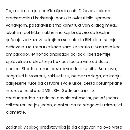
Da, mislim da je podrška Sjedinjenih Država visokom
predstavniku i korištenju bonskih ovlasti bila ispravna.
Ponavljam, pozdravili bismo konstruktivan dijalog među
lokalnim političkim akterima koji bi doveo do lokalnih
rješenja za izazove u kojima se nalazila BIH, ali to se nije
dešavalo. Do trenutka kada sam se vratio u Sarajevo kao
ambasador, etnonacionalistički politički lideri zemlje
djelovali su u okruženju bez posljedica više od deset
godina. Shodno tome, bez obzira da li su bili u Sarajevu,
Banjaluci ili Mostaru, zaključili su, ne bez razloga, da imaju
odriješene ruke da ostvare svoje uske, često korumpirane
interese na štetu DMS i BIH. Godinama im je
međunarodna zajednica davala milimetar, pa još jedan
milimetar, pa još jedan, a oni su na to reagovali uzimajući
kilometre.
Zadatak visokog predstavnika je da odgovori na ove vrste