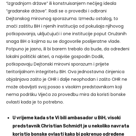
“izgradnjom države” ili konstruisanjem nečijeg ideala
“građanske države”. Radi se o provedbi i odbrani
Dejtonskog mirovnog sporazuma. Između ostalog, to
znači zaštitu BiH i njenih institucija od pokušaja njihovog
potkopavanja, uključujući i one institucije poput Oružanih
snaga BiH o kojima su se dogovorile poslijeratne vlade.
Potpuno je jasno, ili bi barem trebalo da bude, da određeni
lokalni politički akteri, a najviše gospodin Dodik,
potkopavaju Dejtonski mirovni sporazum i prijete
teritorijalnom integritetu BiH. Ova jednostavna činjenica
objašnjava zašto je OHR i dalje neophodan i zašto OHR ne
može obavljati svoj posao s visokim predstavnikom koji
nema podršku Vijeća za provedbu mira da koristi bonske
ovlasti kada je to potrebno.
U vrijeme kada ste Vi bili ambasador u BiH, visoki
predstavnik Christian Schmidt je u nekoliko navrata
koristio bonske ovlasti kako bi pokrenuo određene