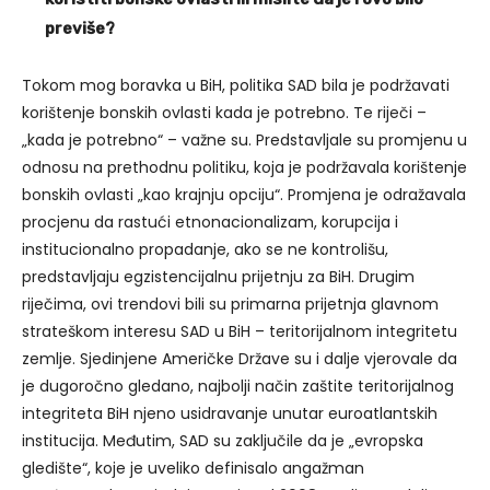
previše?
Tokom mog boravka u BiH, politika SAD bila je podržavati
korištenje bonskih ovlasti kada je potrebno. Te riječi –
„kada je potrebno“ – važne su. Predstavljale su promjenu u
odnosu na prethodnu politiku, koja je podržavala korištenje
bonskih ovlasti „kao krajnju opciju“. Promjena je odražavala
procjenu da rastući etnonacionalizam, korupcija i
institucionalno propadanje, ako se ne kontrolišu,
predstavljaju egzistencijalnu prijetnju za BiH. Drugim
riječima, ovi trendovi bili su primarna prijetnja glavnom
strateškom interesu SAD u BiH – teritorijalnom integritetu
zemlje. Sjedinjene Američke Države su i dalje vjerovale da
je dugoročno gledano, najbolji način zaštite teritorijalnog
integriteta BiH njeno usidravanje unutar euroatlantskih
institucija. Međutim, SAD su zaključile da je „evropska
gledište“, koje je uveliko definisalo angažman