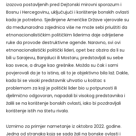
izazova postavljenih pred Dejtonski mirovni sporazum i
Bosnu i Hercegovinu, uključujući i korištenje bonskih ovlasti
kada je potrebno. Sjedinjene Američke Države vjerovale su
da međunarodna zajednica više ne može sebi priuštiti da
etnonacionalističkim političkim liderima daje odriješene
ruke da provode destruktivne agende. Naravno, svi ovi
etnonacionalistički politički lideri, opet bez obzira da li su
bili u Sarajevu, Banjaluci ili Mostaru, predstavljali su sebe
kao svece, a druge kao grešnike. Možda su čak i sami
povjerovali da je to istina, ali to je objektivno bila laž. Dakle,
kada bi se visoki predstavnik uhvatio u koštac s
problemom za koji je politički lider bio u potpunosti ili
djelimično odgovoran, napadali bi visokog predstavnika i
žalili se na korištenje bonskih ovlasti, iako bi pozdravljali
korištenje istih na štetu rivala.
Uzmimo za primjer nametanje iz oktobra 2022. godine.
Jedna od stranaka koja se sada žali na bonske ovlasti i