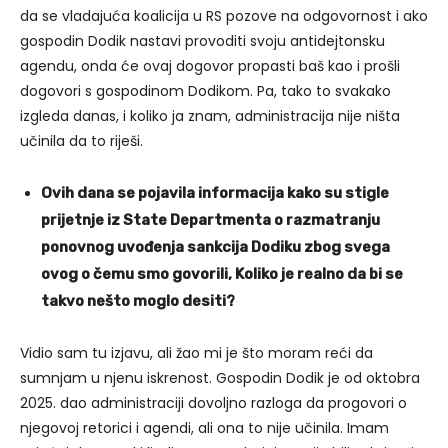
da se vladajuća koalicija u RS pozove na odgovornost i ako
gospodin Dodik nastavi provoditi svoju antidejtonsku
agendu, onda će ovaj dogovor propasti baš kao i prošli
dogovori s gospodinom Dodikom. Pa, tako to svakako
izgleda danas, i koliko ja znam, administracija nije ništa
učinila da to riješi.
Ovih dana se pojavila informacija kako su stigle
prijetnje iz State Departmenta o razmatranju
ponovnog uvođenja sankcija Dodiku zbog svega
ovog o čemu smo govorili, Koliko je realno da bi se
takvo nešto moglo desiti?
Vidio sam tu izjavu, ali žao mi je što moram reći da
sumnjam u njenu iskrenost. Gospodin Dodik je od oktobra
2025. dao administraciji dovoljno razloga da progovori o
njegovoj retorici i agendi, ali ona to nije učinila. Imam