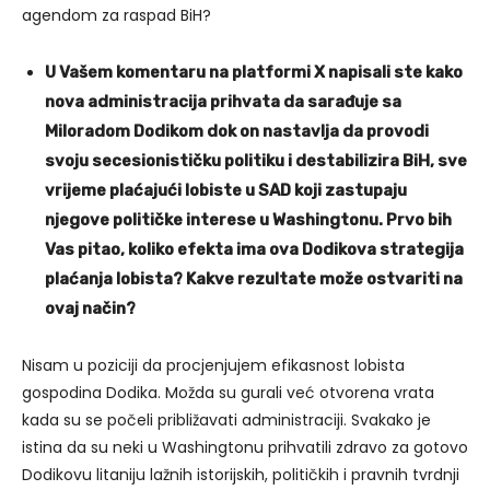
agendom za raspad BiH?
U Vašem komentaru na platformi X napisali ste kako
nova administracija prihvata da sarađuje sa
Miloradom Dodikom dok on nastavlja da provodi
svoju secesionističku politiku i destabilizira BiH, sve
vrijeme plaćajući lobiste u SAD koji zastupaju
njegove političke interese u Washingtonu. Prvo bih
Vas pitao, koliko efekta ima ova Dodikova strategija
plaćanja lobista? Kakve rezultate može ostvariti na
ovaj način?
Nisam u poziciji da procjenjujem efikasnost lobista
gospodina Dodika. Možda su gurali već otvorena vrata
kada su se počeli približavati administraciji. Svakako je
istina da su neki u Washingtonu prihvatili zdravo za gotovo
Dodikovu litaniju lažnih istorijskih, političkih i pravnih tvrdnji