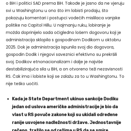
o BiH i politici SAD prema BiH. Takođe je jasno da ne vjeruju
svi u Washingtonu u ono što im lobisti prodaju, što
pokazuju komentari i postupci vodećih mislilaca vanjske
politike na Capitol Hillu. U najmanju ruku, lobiranje je
možda doprinijelo sada očigledno lošem dogovoru koji je
administracija sklopila s gospodinom Dodikom u oktobru
2025. Dok je administracija ispunila svoj dio dogovora,
gospodin Dodik i njegovi saveznici efektivno su prekršili
svoj. Dodikov etnonacionalizam i dalje je najviše
destabilizirajuća sila u BiH, a on otvoreno teži nezavisnosti
RS. Čak ima i lobiste koji se zalažu za to u Washingtonu. To
nije teško uočiti.
Kada je State Department ukinuo sankcije Dodiku
jedan od uslova američke administracije je bio da
vlast u RS povuče zakone koji su ukidali određene
ranije usvojene nadležnosti države. Jednostavnije
rečeno, tražilo se od režima u RS da se smire,