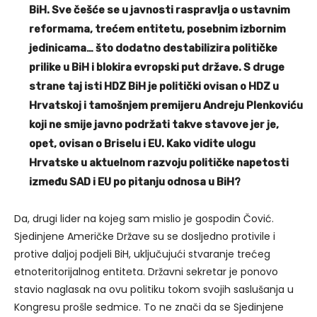
BiH. Sve češće se u javnosti raspravlja o ustavnim
reformama, trećem entitetu, posebnim izbornim
jedinicama… što dodatno destabilizira političke
prilike u BiH i blokira evropski put države. S druge
strane taj isti HDZ BiH je politički ovisan o HDZ u
Hrvatskoj i tamošnjem premijeru Andreju Plenkoviću
koji ne smije javno podržati takve stavove jer je,
opet, ovisan o Briselu i EU. Kako vidite ulogu
Hrvatske u aktuelnom razvoju političke napetosti
između SAD i EU po pitanju odnosa u BiH?
Da, drugi lider na kojeg sam mislio je gospodin Čović.
Sjedinjene Američke Države su se dosljedno protivile i
protive daljoj podjeli BiH, uključujući stvaranje trećeg
etnoteritorijalnog entiteta. Državni sekretar je ponovo
stavio naglasak na ovu politiku tokom svojih saslušanja u
Kongresu prošle sedmice. To ne znači da se Sjedinjene