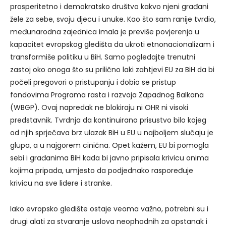
prosperitetno i demokratsko društvo kakvo njeni građani
žele za sebe, svoju djecu i unuke. Kao što sam ranije tvrdio,
međunarodna zajednica imala je previše povjerenja u
kapacitet evropskog gledišta da ukroti etnonacionalizam i
transformiše politiku u BiH. Samo pogledajte trenutni
zastoj oko onoga što su prilično laki zahtjevi EU za BiH da bi
počeli pregovori o pristupanju i dobio se pristup
fondovima Programa rasta i razvoja Zapadnog Balkana
(WBGP). Ovaj napredak ne blokiraju ni OHR ni visoki
predstavnik. Tvrdnja da kontinuirano prisustvo bilo kojeg
od njih sprječava brz ulazak BiH u EU u najboljem slučaju je
glupa, a u najgorem cinična. Opet kažem, EU bi pomogla
sebi i građanima BiH kada bi javno pripisala krivicu onima
kojima pripada, umjesto da podjednako raspoređuje
krivicu na sve lidere i stranke.
Iako evropsko gledište ostaje veoma važno, potrebni su i
drugi alati za stvaranje uslova neophodnih za opstanak i