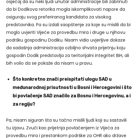
osjećaj da su neki ljudi unutar administracije bili zabrinuti
da bi Dodikova retorika mogla iskomplikovati napore da
osiguraju svog preferiranog kandidata za visokog
predstavnika. Pa su izdali saopštenje za koje su mislili da bi
moglo uvjeriti Vijeće za provedbu mira i druge u njihovu
podršku gospodinu Dodiku. Nisam vidio uvjerljive dokaze
da sadašnja administracija ozbiljno shvata prijetnju koju
gospodin Dodik predstavlja za teritorijalni integritet BiH, ali
bih volio da se pokaže da nisam u pravu.
Što konkretno znači preispitati ulogu SAD u
međunarodnoj prisutnosti u Bosni i Hercegovini i što
bi povlačenje SAD značilo za Bosnu i Hercegovinu, a i
za regiju?
Pa, nisam siguran šta su tačno mislili ljudi koji su sastavili
tu izjavu. Zvuči kao prijetnja povlačenjem iz Vijeća za
provedbu mira i prestankom podrške za OHR ako države