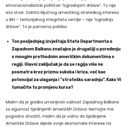
etnonacionalistički političari “izgradnjom države”. To nije
ista stvar. Zaštita ključnog američkog strateškog interesa
u BiH – teritorijalnog integriteta zemlje – nije “izgradnja
države”. To je pametna politika.
Ton posljednjeg izvještaja State Departmenta o
Zapadnom Balkanu značajno je drugačiji u poređenju
s mnogim prethodnim američkim dokumentima o
regiji. Glavni zaključak je da se regija više ne
posmatra kroz prizmu sukoba i kriza, već kao
potencijal za ulaganja i “stratešku saradnju”. Kako Vi
tumačite tu promjenu kursa?
Mislim da je greška umanjivati važnost Zapadnog Balkana
za sigurnost Sjedinjenih Američkih Država. Nemojte me
pogrešno shvatiti, mislim da je važno da Sjedinjene
Američke Države slijede svoje ekonomske interese na