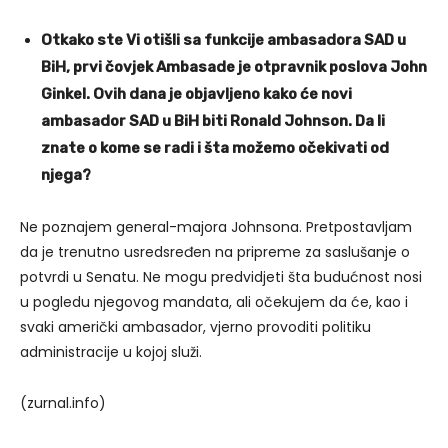
Otkako ste Vi otišli sa funkcije ambasadora SAD u
BiH, prvi čovjek Ambasade je otpravnik poslova John
Ginkel. Ovih dana je objavljeno kako će novi
ambasador SAD u BiH biti Ronald Johnson. Da li
znate o kome se radi i šta možemo očekivati od
njega?
Ne poznajem general-majora Johnsona. Pretpostavljam
da je trenutno usredsređen na pripreme za saslušanje o
potvrdi u Senatu. Ne mogu predvidjeti šta budućnost nosi
u pogledu njegovog mandata, ali očekujem da će, kao i
svaki američki ambasador, vjerno provoditi politiku
administracije u kojoj služi.
(zurnal.info)