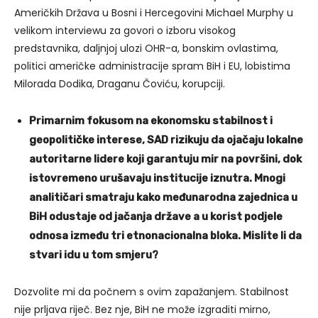
Američkih Država u Bosni i Hercegovini Michael Murphy u
velikom interviewu za govori o izboru visokog
predstavnika, daljnjoj ulozi OHR-a, bonskim ovlastima,
politici američke administracije spram BiH i EU, lobistima
Milorada Dodika, Draganu Čoviću, korupciji.
Primarnim fokusom na ekonomsku stabilnost i
geopolitičke interese, SAD rizikuju da ojačaju lokalne
autoritarne lidere koji garantuju mir na površini, dok
istovremeno urušavaju institucije iznutra. Mnogi
analitičari smatraju kako međunarodna zajednica u
BiH odustaje od jačanja države a u korist podjele
odnosa između tri etnonacionalna bloka.
Mislite li da
stvari idu u tom smjeru?
Dozvolite mi da počnem s ovim zapažanjem. Stabilnost
nije prljava riječ. Bez nje, BiH ne može izgraditi mirno,