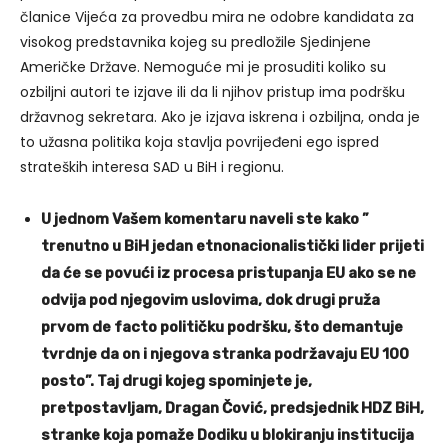
članice Vijeća za provedbu mira ne odobre kandidata za
visokog predstavnika kojeg su predložile Sjedinjene
Američke Države. Nemoguće mi je prosuditi koliko su
ozbiljni autori te izjave ili da li njihov pristup ima podršku
državnog sekretara. Ako je izjava iskrena i ozbiljna, onda je
to užasna politika koja stavlja povrijeđeni ego ispred
strateških interesa SAD u BiH i regionu.
U jednom Vašem komentaru naveli ste kako ”
trenutno u BiH jedan etnonacionalistički lider prijeti
da će se povući iz procesa pristupanja EU ako se ne
odvija pod njegovim uslovima, dok drugi pruža
prvom de facto političku podršku, što demantuje
tvrdnje da on i njegova stranka podržavaju EU 100
posto”. Taj drugi kojeg spominjete je,
pretpostavljam, Dragan Čović, predsjednik HDZ BiH,
stranke koja pomaže Dodiku u blokiranju institucija