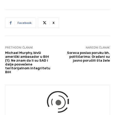
Facebook
X
PRETHODNI ČLANAK
NAREDNI ČLANAK
Michael Murphy, bivši
Soreca poslao poruku bh.
američki ambasador u BiH
političarima: Građani su
(1): Ne znam da li su SAD i
jasno poručili šta žele
dalje posvećene
teritorijalnom integritetu
BiH