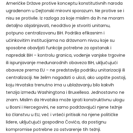
Američke Države protive konceptu konstitutivnih naroda
ugrađenom u Dejtonski mirovni sporazum. Ne protive se i
nisu se protivile. Iz razloga za koje mislim da ih ne moram
detaljno objašnjavati, neodrživo je stvoriti unitarnu,
potpuno centralizovanu BiH. Podrška efikasnim i
učinkovitim institucijama na državnom nivou koje su
sposobne obavljati funkcije potrebne za opstanak i
napredak BiH – kontrolu granica, vođenje vanjske trgovine
ili ispunjavanje međunarodnih obaveza BiH, uključujući
obaveze prema EU – ne predstavlja podršku unitarizaciji ili
centralizaciji. Ne želim nagađati o ulozi, ako uopšte postoji,
koju Hrvatska trenutno ima u ublažavanju bilo kakvih
tenzija između Washingtona i Bruxellesa. Jednostavno ne
znam. Mislim da Hrvatska može igrati konstruktivnu ulogu
u Bosni i Hercegovini, ne samo podržavajući njene težnje
ka članstvu u EU, već i vršeći pritisak na njene političke
lidere, uključujući gospodina Čovića, da postignu
kompromise potrebne za ostvarenje tih težnji.