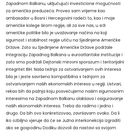
Zapadnom Balkanu, uključujući investicione mogućnosti
za američka preduzeća. Proveo sam vrijeme kao
ambasador u Bosni i Hercegovini radeći to, kao i moje
američke kolege širom regije, ali za sve nas, u srži
američke politike bilo je uvažavanje načina na koji
sigurnost i stabilnost regije utiču na Sjedinjene Američke
Države. Zato su Sjedinjene Američke Države podržale
integraciju Zapadnog Balkana u euroatlantske institucije i
zato smo podržali Dejtonski mirovni sporazum i teritorijalni
integritet BiH. Naša težnja za ostvarivanjem ovih interesa
bila je i jeste savršeno kompatibilna s težnjom za
ostvarivanjem naših ekonomskih interesa u regiji. Ustvari,
rekao bih da pažnja koju posvećujemo našim sigurnosnim
interesima na Zapadnom Balkanu olakšava i osiguravanje
naših ekonomskih interesa. Treba da radimo i jedno i
drugo. Da bih ovo konkretizovao, završavam ovako. Da li
iko ozbiljno vjeruje da će se Južna interkonekcija izgraditi
ako se gospodinu Dodiku dozvoli da nastavi sa svojom