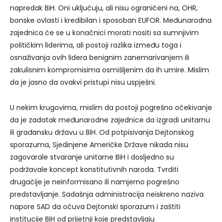
napredak BiH. Oni uključuju, ali nisu ograničeni na, OHR,
bonske ovlasti i kredibilan i sposoban EUFOR. Međunarodna
zajednica će se u konačnici morati nositi sa sumnjivim
političkim liderima, ali postoji razlika između toga i
osnaživanja ovih lidera benignim zanemarivanjem ili
zakulisnim kompromisima osmišljenim da ih umire. Mislim
da je jasno da ovakvi pristupi nisu uspješni.
U nekim krugovima, mislim da postoji pogrešno očekivanje
da je zadatak međunarodne zajednice da izgradi unitarnu
ili građansku državu u BiH. Od potpisivanja Dejtonskog
sporazuma, Sjedinjene Američke Države nikada nisu
zagovarale stvaranje unitarne BiH i dosljedno su
podržavale koncept konstitutivnih naroda. Tvrditi
drugačije je neinformisano ili namjerno pogrešno
predstavljanje. Sadašnja administracija neiskreno naziva
napore SAD da očuva Dejtonski sporazum i zaštiti
institucije BiH od prijetnji koje predstavljaju