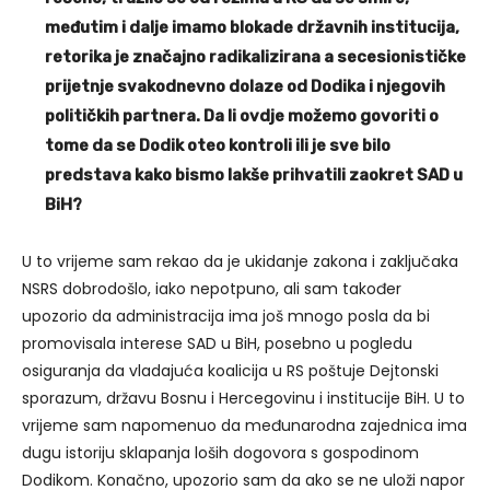
međutim i dalje imamo blokade državnih institucija,
retorika je značajno radikalizirana a secesionističke
prijetnje svakodnevno dolaze od Dodika i njegovih
političkih partnera. Da li ovdje možemo govoriti o
tome da se Dodik oteo kontroli ili je sve bilo
predstava kako bismo lakše prihvatili zaokret SAD u
BiH?
U to vrijeme sam rekao da je ukidanje zakona i zaključaka
NSRS dobrodošlo, iako nepotpuno, ali sam također
upozorio da administracija ima još mnogo posla da bi
promovisala interese SAD u BiH, posebno u pogledu
osiguranja da vladajuća koalicija u RS poštuje Dejtonski
sporazum, državu Bosnu i Hercegovinu i institucije BiH. U to
vrijeme sam napomenuo da međunarodna zajednica ima
dugu istoriju sklapanja loših dogovora s gospodinom
Dodikom. Konačno, upozorio sam da ako se ne uloži napor