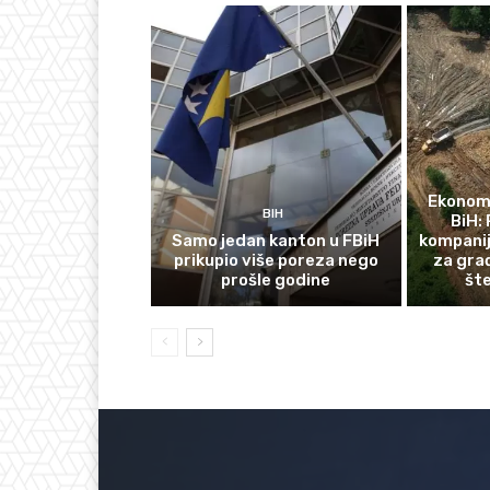
Ekonomi
BIH
BiH: 
Samo jedan kanton u FBiH
kompanij
prikupio više poreza nego
za gra
prošle godine
št