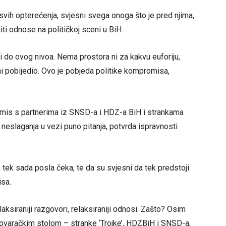
svih opterećenja, svjesni svega onoga što je pred njima,
niti odnose na političkoj sceni u BiH.
 do ovog nivoa. Nema prostora ni za kakvu euforiju,
 ni pobijedio. Ovo je pobjeda politike kompromisa,
omis s partnerima iz SNSD-a i HDZ-a BiH i strankama
i neslaganja u vezi puno pitanja, potvrda ispravnosti
 tek sada posla čeka, te da su svjesni da tek predstoji
isa.
ksiraniji razgovori, relaksiraniji odnosi. Zašto? Osim
egovaračkim stolom – stranke ‘Trojke’, HDZBiH i SNSD-a,