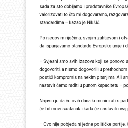
sada za sto dobijamo i predstavnike Evropske 
valorizovati to što mi dogovaramo, razgovara
standardima – kazao je Nikšić.
Po njegovim riječima, svojim zahtjevom i ot
da ispunjavamo standarde Evropske unije i 
– Svjesni smo svih izazova koji se ponovo st
dogovoriti, a nismo dogovorili u prethodnom
postići kompromis na nekim pitanjima. Ali s
nastavit ćemo raditi u punom kapacitetu – po
Najavio je da će ovih dana komunicirati s pa
će biti novi sastanak i kada će nastaviti ovaj
– Ovo nije pobjeda ni jedne političke partije