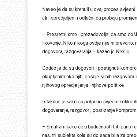
Naveo je da su krenuli u ovaj proces svjesni 
ali i opredjeljeni i odlučni da probaju promije
– Presretni smo i prezadovoljni da smo došli
likovanje. Niko nikoga ovdje nije ni prevario,
dogovora, razgovaranja – kazao je Nikšić.
Dodao je da su dogovori i postignuti kompr
okupljenim oko njih, poslije silnih razgovora 
njihovog opredjeljenja i njihove politike.
Istaknuo je kako su potpuno svjesni koliko ih
dogovaranje, razgovori, postizanje komprom
– Smatram kako će u budućnosti biti puno rela
nas, tri subjekta koja su do sada bila za pr