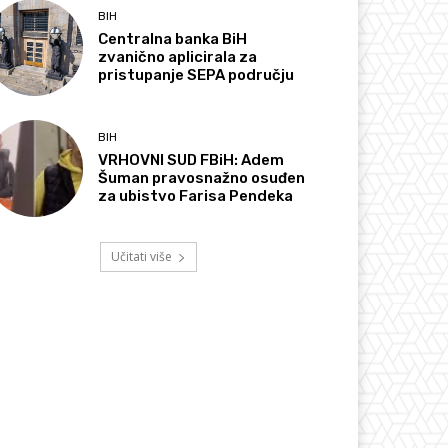
BIH
Centralna banka BiH
zvanično aplicirala za
pristupanje SEPA području
BIH
VRHOVNI SUD FBiH: Adem
Šuman pravosnažno osuđen
za ubistvo Farisa Pendeka
Učitati više