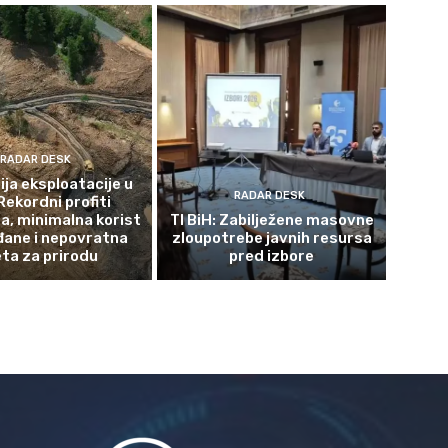
RADAR DESK
ja eksploatacije u
RADAR DESK
Rekordni profiti
a, minimalna korist
TI BiH: Zabilježene masovne
đane i nepovratna
zloupotrebe javnih resursa
eta za prirodu
pred izbore