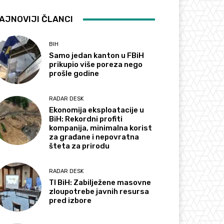
AJNOVIJI ČLANCI
BIH
Samo jedan kanton u FBiH
prikupio više poreza nego
prošle godine
RADAR DESK
Ekonomija eksploatacije u
BiH: Rekordni profiti
kompanija, minimalna korist
za građane i nepovratna
šteta za prirodu
RADAR DESK
TI BiH: Zabilježene masovne
zloupotrebe javnih resursa
pred izbore