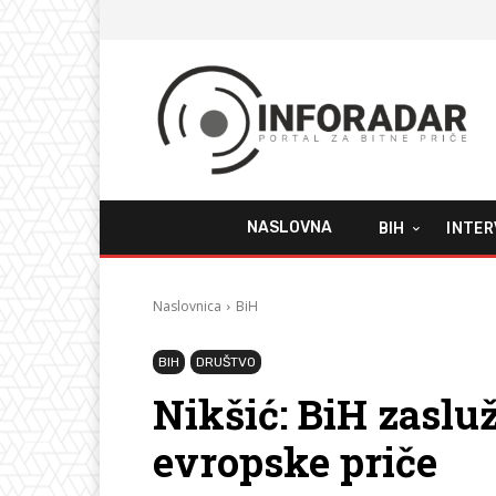
NASLOVNA
BIH
INTER
Naslovnica
BiH
BIH
DRUŠTVO
Nikšić: BiH zaslu
evropske priče