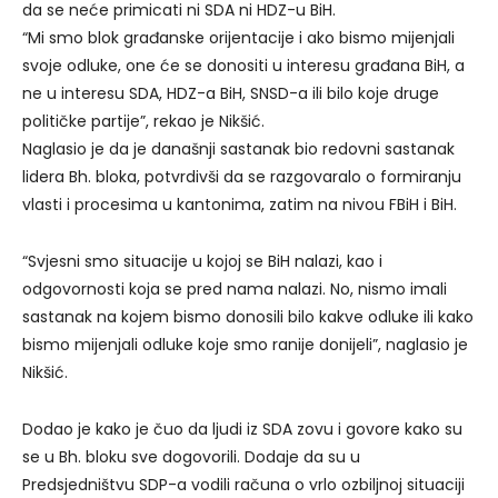
da se neće primicati ni SDA ni HDZ-u BiH.
“Mi smo blok građanske orijentacije i ako bismo mijenjali
svoje odluke, one će se donositi u interesu građana BiH, a
ne u interesu SDA, HDZ-a BiH, SNSD-a ili bilo koje druge
političke partije”, rekao je Nikšić.
Naglasio je da je današnji sastanak bio redovni sastanak
lidera Bh. bloka, potvrdivši da se razgovaralo o formiranju
vlasti i procesima u kantonima, zatim na nivou FBiH i BiH.
“Svjesni smo situacije u kojoj se BiH nalazi, kao i
odgovornosti koja se pred nama nalazi. No, nismo imali
sastanak na kojem bismo donosili bilo kakve odluke ili kako
bismo mijenjali odluke koje smo ranije donijeli”, naglasio je
Nikšić.
Dodao je kako je čuo da ljudi iz SDA zovu i govore kako su
se u Bh. bloku sve dogovorili. Dodaje da su u
Predsjedništvu SDP-a vodili računa o vrlo ozbiljnoj situaciji