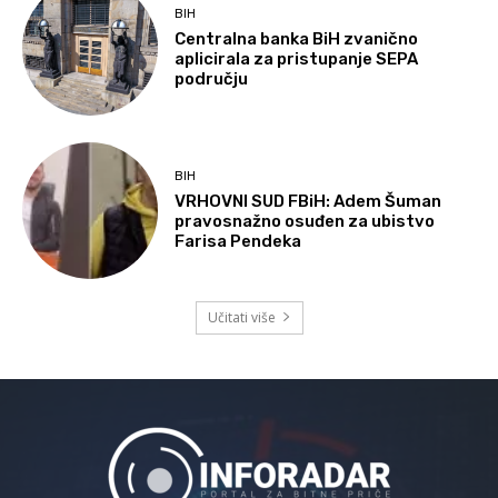
BIH
Centralna banka BiH zvanično
aplicirala za pristupanje SEPA
području
BIH
VRHOVNI SUD FBiH: Adem Šuman
pravosnažno osuđen za ubistvo
Farisa Pendeka
Učitati više