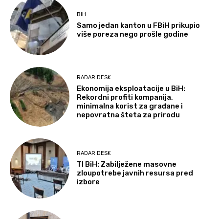
BIH
Samo jedan kanton u FBiH prikupio
više poreza nego prošle godine
RADAR DESK
Ekonomija eksploatacije u BiH:
Rekordni profiti kompanija,
minimalna korist za građane i
nepovratna šteta za prirodu
RADAR DESK
TI BiH: Zabilježene masovne
zloupotrebe javnih resursa pred
izbore