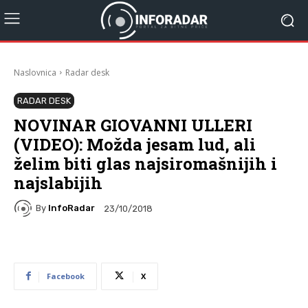
Naslovnica
Radar desk
RADAR DESK
NOVINAR GIOVANNI ULLERI
(VIDEO): Možda jesam lud, ali
želim biti glas najsiromašnijih i
najslabijih
By
InfoRadar
23/10/2018
Facebook
X