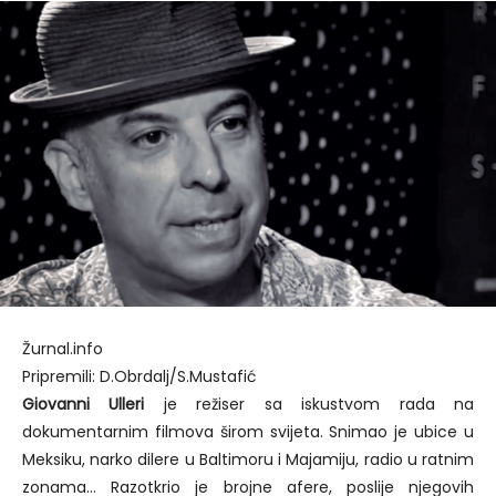
Žurnal.info
Pripremili: D.Obrdalj/S.Mustafić
Giovanni Ulleri
je režiser sa iskustvom rada na
dokumentarnim filmova širom svijeta. Snimao je ubice u
Meksiku, narko dilere u Baltimoru i Majamiju, radio u ratnim
zonama… Razotkrio je brojne afere, poslije njegovih