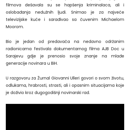
filmova dešavala su se hapšenja kriminalaca, ali i
oslobađanja nedužnih ljudi. Snimao je za najveće
televizijske kuće i sarađivao sa čuvenim Michaelom
Moorom.
Bio je jedan od predavača na nedavno održanim
radionicama festivala dokumentarnog filma AJB Doc u
Sarajevu gdje je prenosio svoje znanje na mlađe
generacije novinara u BiH.
U razgovoru za Žurnal Giovanni Ulleri govori o svom životu,
odlukama, hrabrosti, strasti, ali i opasnim situacijama koje
je doživio kroz dugogodišnji novinarski rad.