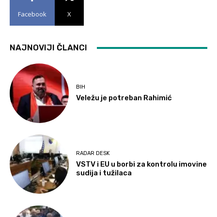
Facebook
X
NAJNOVIJI ČLANCI
BIH
Veležu je potreban Rahimić
RADAR DESK
VSTV i EU u borbi za kontrolu imovine
sudija i tužilaca