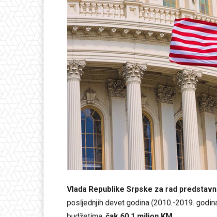
Vlada Republike Srpske
za rad predstavn
posljednjih devet godina (2010.-2019. godin
budžetima,
čak 60,1 milion KM.