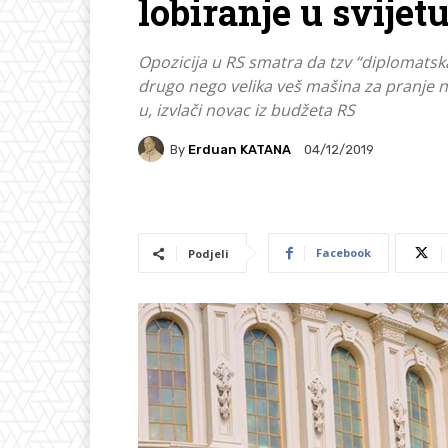
lobiranje u svijetu
Opozicija u RS smatra da tzv “diplomatska
drugo nego velika veš mašina za pranje no
u, izvlači novac iz budžeta RS
By
Erduan KATANA
04/12/2019
Facebook
Podjeli