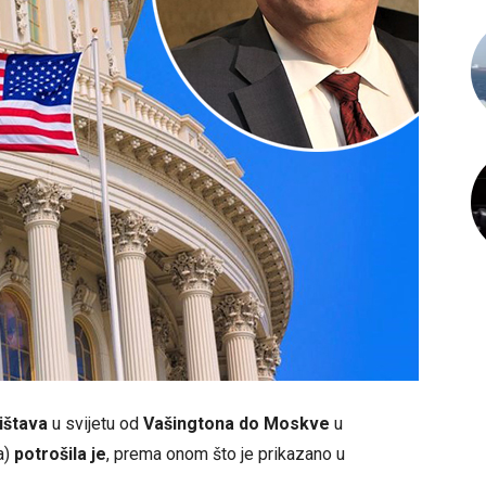
ištava
u svijetu od
Vašingtona do Moskve
u
a)
potrošila je
, prema onom što je prikazano u