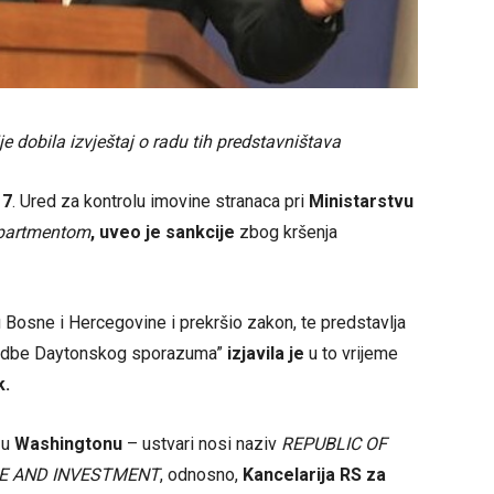
 dobila izvještaj o radu tih predstavništava
17
. Ured za kontrolu imovine stranaca pri
Ministarstvu
epartmentom
, uveo je sankcije
zbog kršenja
Bosne i Hercegovine i prekršio zakon, te predstavlja
ovedbe Daytonskog sporazuma”
izjavila je
u to vrijeme
.
 u
Washingtonu
– ustvari nosi naziv
REPUBLIC OF
DE AND INVESTMENT
, odnosno,
Kancelarija RS za