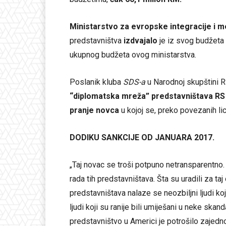
Ministarstvo za evropske integracije i 
predstavništva
izdvajalo
je iz svog budžeta
ukupnog budžeta ovog ministarstva.
Poslanik kluba
SDS-a
u Narodnoj skupštini 
“diplomatska mreža” predstavništava RS
pranje novca
u kojoj se, preko povezanih li
DODIKU SANKCIJE OD JANUARA 2017.
„Taj novac se troši potpuno netransparentno. N
rada tih predstavništava. Šta su uradili za ta
predstavništava nalaze se neozbiljni ljudi k
ljudi koji su ranije bili umiješani u neke skan
predstavništvo u Americi je potrošilo zajed