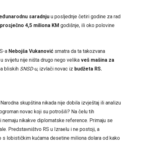
međunarodnu saradnju
u posljednje četiri godine za rad
prosječno 4,5 miliona KM
godišnje, ili oko polovine
RS-a
Nebojša Vukanović
smatra da ta takozvana
u svijetu nije ništa drugo nego velika
veš mašina za
ca bliskih
SNSD-u
, izvlači novac iz
budžeta RS.
arodna skupština nikada nije dobila izvještaj ili analizu
j ogroman novac koji su potrošili? Na čelu tih
oji nemaju nikakve diplomatske reference. Primaju se
dale. Predstavništvo RS u Izraelu i ne postoji, a
no s lobističkim kućama desetine miliona dolara od kako