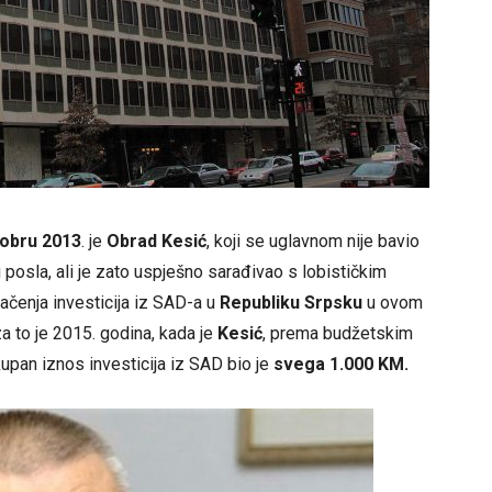
tobru 2013
. je
Obrad Kesić
, koji se uglavnom nije bavio
 posla, ali je zato uspješno sarađivao s lobističkim
lačenja investicija iz SAD-a u
Republiku Srpsku
u ovom
 za to je 2015. godina, kada je
Kesić
, prema budžetskim
kupan iznos investicija iz SAD bio je
svega 1.000 KM.