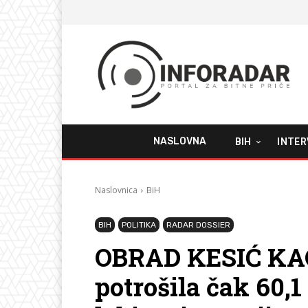
NASLOVNA
BIH
INTER
Naslovnica
BiH
BIH
POLITIKA
RADAR DOSSIER
OBRAD KESIĆ KAO
potrošila čak 60,