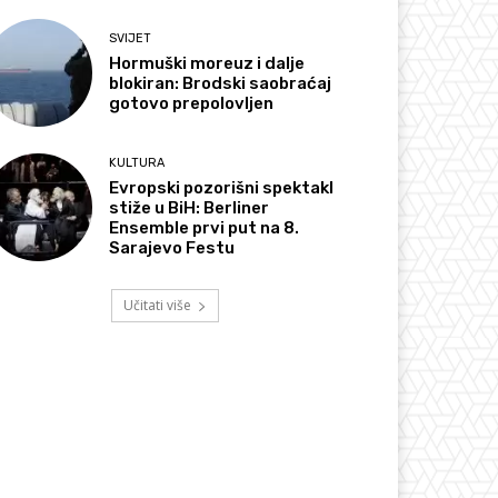
SVIJET
Hormuški moreuz i dalje
blokiran: Brodski saobraćaj
gotovo prepolovljen
KULTURA
Evropski pozorišni spektakl
stiže u BiH: Berliner
Ensemble prvi put na 8.
Sarajevo Festu
Učitati više