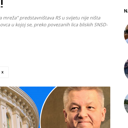
!
N
 mreža” predstavništava RS u svijetu nije ništa
vca u kojoj se, preko povezanih lica bliskih SNSD-
X