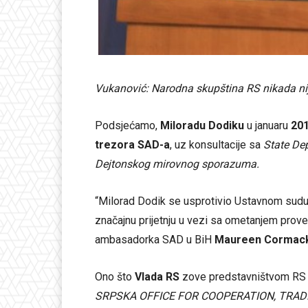
Vukanović: Narodna skupština RS nikada nije
Podsjećamo,
Miloradu Dodiku
u januaru
20
trezora SAD-a
, uz konsultacije sa
State D
Dejtonskog mirovnog sporazuma.
“Milorad Dodik se usprotivio Ustavnom sudu 
značajnu prijetnju u vezi sa ometanjem pr
ambasadorka SAD u BiH
Maureen Cormack
Ono što
Vlada RS
zove predstavništvom RS
SRPSKA OFFICE FOR COOPERATION, TRA