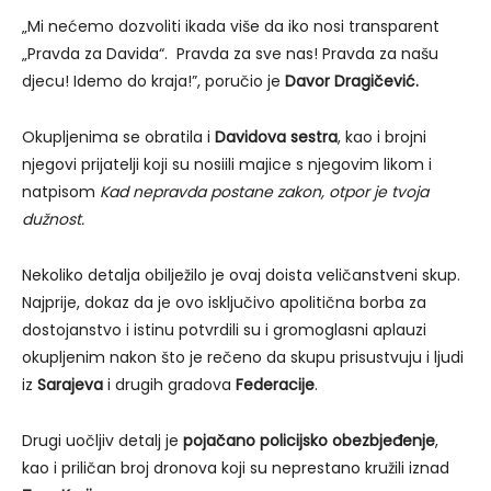
„Mi nećemo dozvoliti ikada više da iko nosi transparent
„Pravda za Davida“. Pravda za sve nas! Pravda za našu
djecu! Idemo do kraja!”, poručio je
Davor Dragičević.
Okupljenima se obratila i
Davidova sestra
, kao i brojni
njegovi prijatelji koji su nosiili majice s njegovim likom i
natpisom
Kad nepravda postane zakon, otpor je tvoja
dužnost.
Nekoliko detalja obilježilo je ovaj doista veličanstveni skup.
Najprije, dokaz da je ovo isključivo apolitična borba za
dostojanstvo i istinu potvrdili su i gromoglasni aplauzi
okupljenim nakon što je rečeno da skupu prisustvuju i ljudi
iz
Sarajeva
i drugih gradova
Federacije
.
Drugi uočljiv detalj je
pojačano policijsko obezbjeđenje
,
kao i priličan broj dronova koji su neprestano kružili iznad