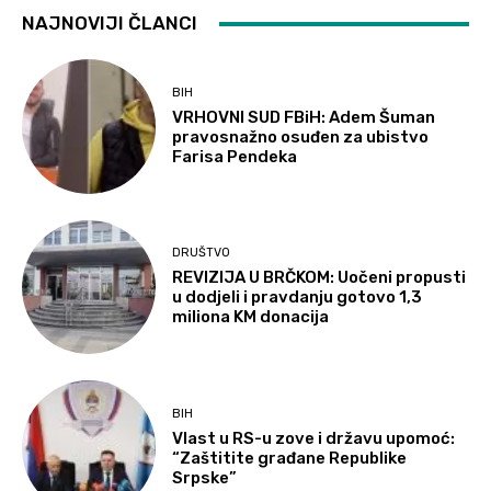
NAJNOVIJI ČLANCI
BIH
VRHOVNI SUD FBiH: Adem Šuman
pravosnažno osuđen za ubistvo
Farisa Pendeka
DRUŠTVO
REVIZIJA U BRČKOM: Uočeni propusti
u dodjeli i pravdanju gotovo 1,3
miliona KM donacija
BIH
Vlast u RS-u zove i državu upomoć:
“Zaštitite građane Republike
Srpske”