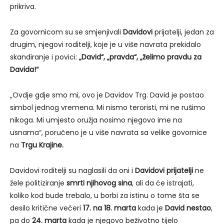
prikriva.
Za govornicom su se smjenjivali
Davidovi
prijatelji, jedan za
drugim, njegovi roditelji, koje je u više navrata prekidalo
skandiranje i povici:
„David“, „pravda“, „želimo pravdu za
Davida!“
„Ovdje gdje smo mi, ovo je Davidov Trg. David je postao
simbol jednog vremena. Mi nismo teroristi, mi ne rušimo
nikoga. Mi umjesto oružja nosimo njegovo ime na
usnama“, poručeno je u više navrata sa velike govornice
na
Trgu Krajine.
Davidovi roditelji su naglasili da oni i
Davidovi prijatelji
ne
žele politiziranje
smrti njihovog sina
, ali da će istrajati,
koliko kod bude trebalo, u borbi za istinu o tome šta se
desilo kritične večeri
17. na 18. marta
kada je
David nestao
,
pa do
24. marta
kada je njegovo beživotno tijelo