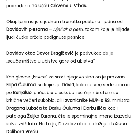
pronađeno
na ušču Crkvene u Vrbas.
Okupljenima je u jednom trenutku puštena i jedna od
Davidovih pjesama
–
Dječak iz geta
, tokom koje je hiljade
ljudi ćutke držalo podignute pesnice.
Davidov otac Davor Dragičević
je podvukao da je
„saučesništvo u ubistvo gore od ubistva“.
Kao glavne „krivce“ za smrt njegovo sina on je
prozvao
Filipa Ćuluma
, sa kojim je
David
, kako se već sedmicama
po
Banjaluci
priča, bio u sukobu i sa čijim bratom se
kritične večeri sukobio, ali i
zvaničnike MUP-a RS
, ministra
Dragana Lukača te Darku Ćuluma i Darku Ilića
, kao i
patologa
Željka Karana
, čije je spominajne imena izazvalu
salvu zvižduka. Na kraju, Davidov otac optužuje i
tužioca
Dalibora Vreću
.