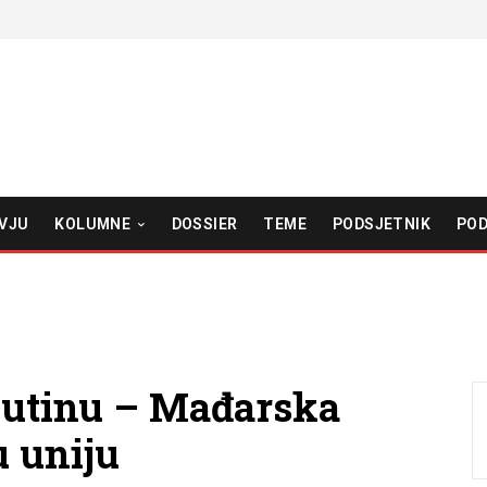
VJU
KOLUMNE
DOSSIER
TEME
PODSJETNIK
POD
Putinu – Mađarska
u uniju