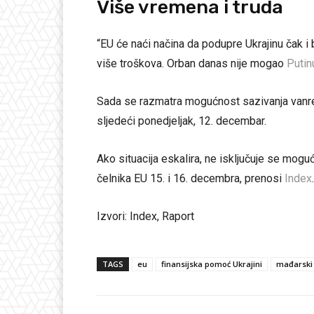
Više vremena i truda
“EU će naći načina da podupre Ukrajinu čak i 
više troškova. Orban danas nije mogao
Putin
Sada se razmatra mogućnost sazivanja vanre
sljedeći ponedjeljak, 12. decembar.
Ako situacija eskalira, ne isključuje se mog
čelnika EU 15. i 16. decembra, prenosi
Index
.
Izvori: Index, Raport
TAGS
eu
finansijska pomoć Ukrajini
mađarski