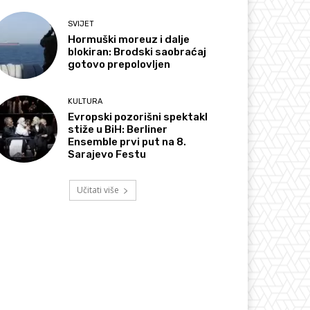
SVIJET
Hormuški moreuz i dalje
blokiran: Brodski saobraćaj
gotovo prepolovljen
KULTURA
Evropski pozorišni spektakl
stiže u BiH: Berliner
Ensemble prvi put na 8.
Sarajevo Festu
Učitati više