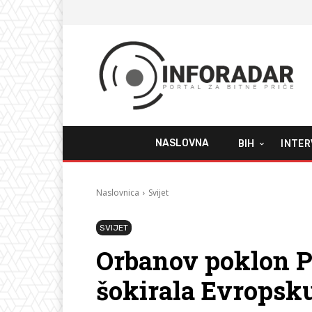
NASLOVNA
BIH
INTER
Naslovnica
Svijet
SVIJET
Orbanov poklon 
šokirala Evropsk