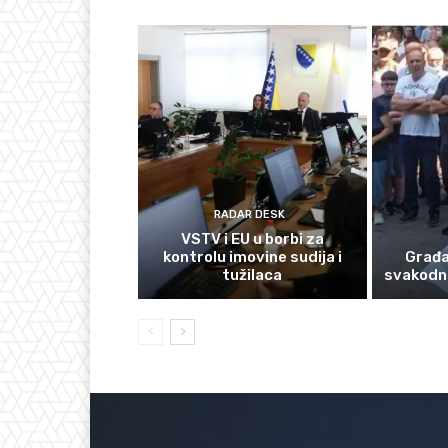
RADAR DESK
VSTV i EU u borbi za
kontrolu imovine sudija i
Građan
tužilaca
svakodn