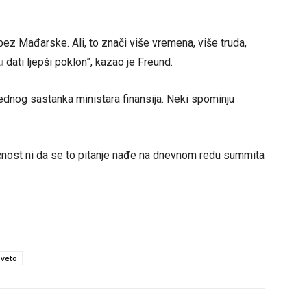
bez Mađarske. Ali, to znači više vremena, više truda,
u
dati ljepši poklon”, kazao je Freund.
dnog sastanka ministara finansija. Neki spominju
ućnost ni da se to pitanje nađe na dnevnom redu summita
 veto