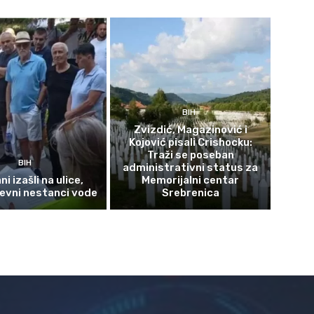
BIH
Zvizdić, Magazinović i
Kojović pisali Crishocku:
Traži se poseban
BIH
administrativni status za
i izašli na ulice,
Memorijalni centar
evni nestanci vode
Srebrenica