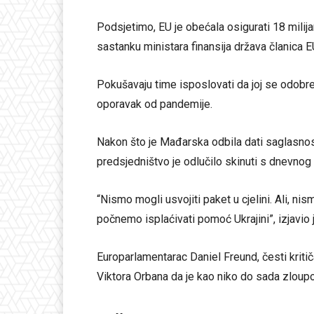
Podsjetimo, EU je obećala osigurati 18 milij
sastanku ministara finansija država članica EU
Pokušavaju time isposlovati da joj se odobr
oporavak od pandemije.
Nakon što je Mađarska odbila dati saglasn
predsjedništvo je odlučilo skinuti s dnevnog r
“Nismo mogli usvojiti paket u cjelini. Ali, ni
počnemo isplaćivati pomoć Ukrajini”, izjavio 
Europarlamentarac Daniel Freund, česti krit
Viktora Orbana da je kao niko do sada zloupo