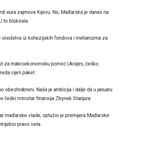
ardi eura zajmova Kijevu. No, Mađarska je danas na
 to blokirala.
e sredstva iz kohezijskih fondova i mehanizma za
ost za makroekonomsku pomoć Ukrajini, češko
eda cijeli paket.
smo obeshrabreni. Naša je ambicija i dalje da u januaru
je češki ministar finansija Zbynek Stanjura.
ičar mađarske vlade, optužio je premijera Mađarske
trijebio pravo veta.