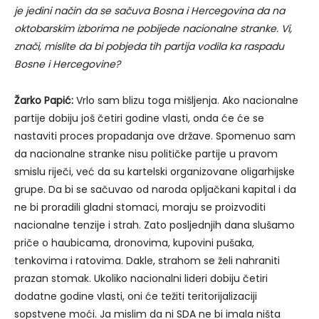
je jedini način da se sačuva Bosna i Hercegovina da na
oktobarskim izborima ne pobijede nacionalne stranke. Vi,
znači, mislite da bi pobjeda tih partija vodila ka raspadu
Bosne i Hercegovine?
Žarko Papić:
Vrlo sam blizu toga mišljenja. Ako nacionalne
partije dobiju još četiri godine vlasti, onda će će se
nastaviti proces propadanja ove države. Spomenuo sam
da nacionalne stranke nisu političke partije u pravom
smislu riječi, već da su kartelski organizovane oligarhijske
grupe. Da bi se sačuvao od naroda opljačkani kapital i da
ne bi proradili gladni stomaci, moraju se proizvoditi
nacionalne tenzije i strah. Zato posljednjih dana slušamo
priče o haubicama, dronovima, kupovini pušaka,
tenkovima i ratovima. Dakle, strahom se želi nahraniti
prazan stomak. Ukoliko nacionalni lideri dobiju četiri
dodatne godine vlasti, oni će težiti teritorijalizaciji
sopstvene moći. Ja mislim da ni SDA ne bi imala ništa