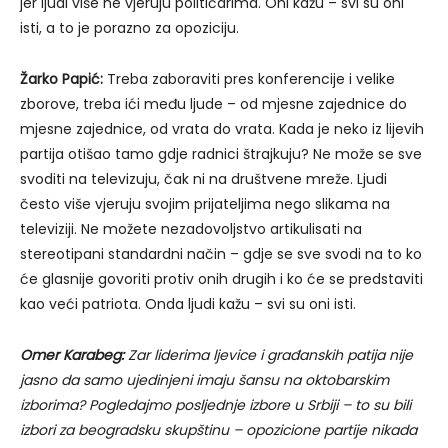
jer ljudi više ne vjeruju političarima. Oni kažu – svi su oni
isti, a to je porazno za opoziciju.
Žarko Papić:
Treba zaboraviti pres konferencije i velike
zborove, treba ići među ljude – od mjesne zajednice do
mjesne zajednice, od vrata do vrata. Kada je neko iz lijevih
partija otišao tamo gdje radnici štrajkuju? Ne može se sve
svoditi na televizuju, čak ni na društvene mreže. Ljudi
često više vjeruju svojim prijateljima nego slikama na
televiziji. Ne možete nezadovoljstvo artikulisati na
stereotipani standardni način – gdje se sve svodi na to ko
će glasnije govoriti protiv onih drugih i ko će se predstaviti
kao veći patriota. Onda ljudi kažu – svi su oni isti.
Omer Karabeg:
Zar liderima ljevice i građanskih patija nije
jasno da samo ujedinjeni imaju šansu na oktobarskim
izborima? Pogledajmo posljednje izbore u Srbiji – to su bili
izbori za beogradsku skupštinu – opozicione partije nikada