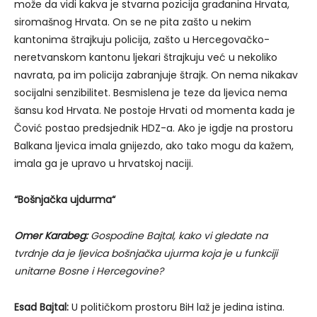
može da vidi kakva je stvarna pozicija građanina Hrvata,
siromašnog Hrvata. On se ne pita zašto u nekim
kantonima štrajkuju policija, zašto u Hercegovačko-
neretvanskom kantonu ljekari štrajkuju već u nekoliko
navrata, pa im policija zabranjuje štrajk. On nema nikakav
socijalni senzibilitet. Besmislena je teze da ljevica nema
šansu kod Hrvata. Ne postoje Hrvati od momenta kada je
Čović postao predsjednik HDZ-a. Ako je igdje na prostoru
Balkana ljevica imala gnijezdo, ako tako mogu da kažem,
imala ga je upravo u hrvatskoj naciji.
“
Bošnjačka ujdurma“
Omer Karabeg:
Gospodine Bajtal, kako vi gledate na
tvrdnje da je ljevica bošnjačka ujurma koja je u funkciji
unitarne Bosne i Hercegovine?
Esad Bajtal:
U političkom prostoru BiH laž je jedina istina.