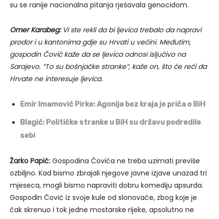
su se ranije nacionalna pitanja rješavala genocidom.
Omer Karabeg:
Vi ste rekli da bi ljevica trebalo da napravi
prodor i u kantonima gdje su Hrvati u većini. Međutim,
gospodin Čović kaže da se ljevica odnosi isljučivo na
Sarajevo. “To su bošnjačke stranke“, kaže on, što će reći da
Hrvate ne interesuje ljevica.
Emir Imamović Pirke: Agonija bez kraja je priča o BiH
Blagić: Političke stranke u BiH su državu podredile
sebi
Žarko Papić:
Gospodina Čovića ne treba uzimati previše
ozbiljno. Kad bismo zbrajali njegove javne izjave unazad tri
mjeseca, mogli bismo napraviti dobru komediju apsurda.
Gospodin Čović iz svoje kule od slonovače, zbog koje je
čak skrenuo i tok jedne mostarske rijeke, apsolutno ne