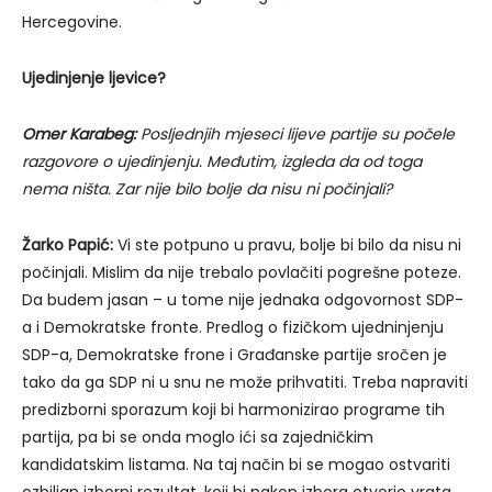
Hercegovine.
Ujedinjenje ljevice?
Omer Karabeg:
Posljednjih mjeseci lijeve partije su počele
razgovore o ujedinjenju. Međutim, izgleda da od toga
nema ništa. Zar nije bilo bolje da nisu ni počinjali?
Žarko Papić:
Vi ste potpuno u pravu, bolje bi bilo da nisu ni
počinjali. Mislim da nije trebalo povlačiti pogrešne poteze.
Da budem jasan – u tome nije jednaka odgovornost SDP-
a i Demokratske fronte. Predlog o fizičkom ujedninjenju
SDP-a, Demokratske frone i Građanske partije sročen je
tako da ga SDP ni u snu ne može prihvatiti. Treba napraviti
predizborni sporazum koji bi harmonizirao programe tih
partija, pa bi se onda moglo ići sa zajedničkim
kandidatskim listama. Na taj način bi se mogao ostvariti