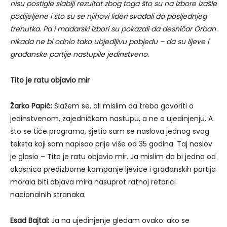
nisu postigle slabiji rezultat zbog toga što su na izbore izašle
podijeljene i što su se njihovi lideri svađali do posljednjeg
trenutka. Pa i mađarski izbori su pokazali da desničar Orban
nikada ne bi odnio tako ubjedljivu pobjedu – da su lijeve i
građanske partije nastupile jedinstveno.
Tito je ratu objavio mir
Žarko Papić:
Slažem se, ali mislim da treba govoriti o
jedinstvenom, zajedničkom nastupu, a ne o ujedinjenju. A
što se tiče programa, sjetio sam se naslova jednog svog
teksta koji sam napisao prije više od 35 godina. Taj naslov
je glasio – Tito je ratu objavio mir. Ja mislim da bi jedna od
okosnica predizborne kampanje ljevice i građanskih partija
morala biti objava mira nasuprot ratnoj retorici
nacionalnih stranaka.
Esad Bajtal:
Ja na ujedinjenje gledam ovako: ako se