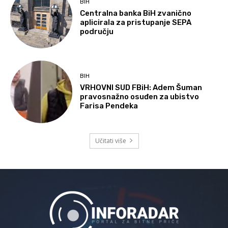
BIH
Centralna banka BiH zvanično
aplicirala za pristupanje SEPA
području
BIH
VRHOVNI SUD FBiH: Adem Šuman
pravosnažno osuđen za ubistvo
Farisa Pendeka
Učitati više