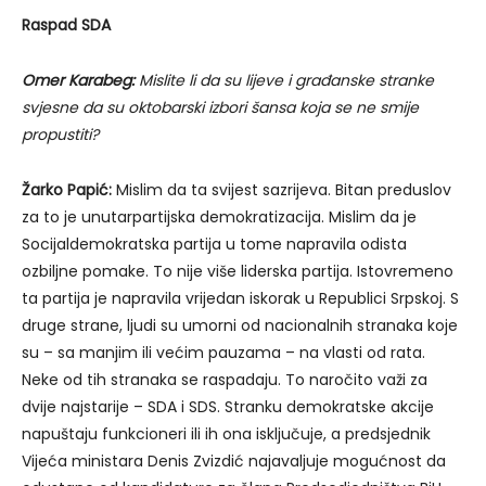
Raspad SDA
Omer Karabeg:
Mislite li da su lijeve i građanske stranke
svjesne da su oktobarski izbori šansa koja se ne smije
propustiti?
Žarko Papić:
Mislim da ta svijest sazrijeva. Bitan preduslov
za to je unutarpartijska demokratizacija. Mislim da je
Socijaldemokratska partija u tome napravila odista
ozbiljne pomake. To nije više liderska partija. Istovremeno
ta partija je napravila vrijedan iskorak u Republici Srpskoj. S
druge strane, ljudi su umorni od nacionalnih stranaka koje
su – sa manjim ili većim pauzama – na vlasti od rata.
Neke od tih stranaka se raspadaju. To naročito važi za
dvije najstarije – SDA i SDS. Stranku demokratske akcije
napuštaju funkcioneri ili ih ona isključuje, a predsjednik
Vijeća ministara Denis Zvizdić najavaljuje mogućnost da