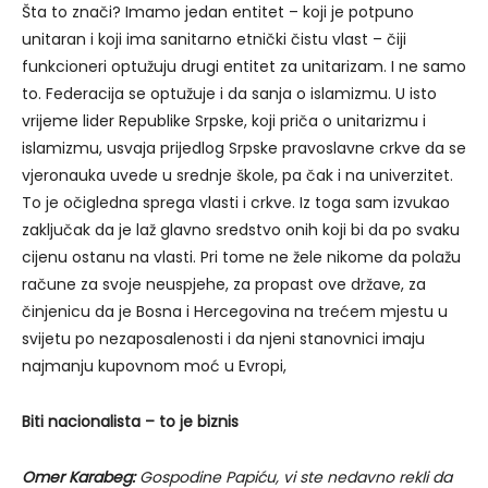
Šta to znači? Imamo jedan entitet – koji je potpuno
unitaran i koji ima sanitarno etnički čistu vlast – čiji
funkcioneri optužuju drugi entitet za unitarizam. I ne samo
to. Federacija se optužuje i da sanja o islamizmu. U isto
vrijeme lider Republike Srpske, koji priča o unitarizmu i
islamizmu, usvaja prijedlog Srpske pravoslavne crkve da se
vjeronauka uvede u srednje škole, pa čak i na univerzitet.
To je očigledna sprega vlasti i crkve. Iz toga sam izvukao
zaključak da je laž glavno sredstvo onih koji bi da po svaku
cijenu ostanu na vlasti. Pri tome ne žele nikome da polažu
račune za svoje neuspjehe, za propast ove države, za
činjenicu da je Bosna i Hercegovina na trećem mjestu u
svijetu po nezaposalenosti i da njeni stanovnici imaju
najmanju kupovnom moć u Evropi,
Biti nacionalista – to je biznis
Omer Karabeg:
Gospodine Papiću, vi ste nedavno rekli da