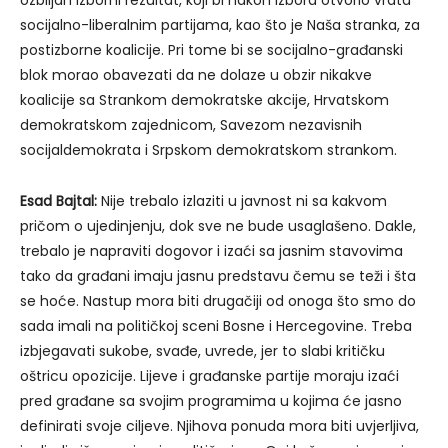
ozbiljan izborni rezultat, koji bi nakon izbora otvorio vrata
socijalno-liberalnim partijama, kao što je Naša stranka, za
postizborne koalicije. Pri tome bi se socijalno-građanski
blok morao obavezati da ne dolaze u obzir nikakve
koalicije sa Strankom demokratske akcije, Hrvatskom
demokratskom zajednicom, Savezom nezavisnih
socijaldemokrata i Srpskom demokratskom strankom.
Esad Bajtal:
Nije trebalo izlaziti u javnost ni sa kakvom
pričom o ujedinjenju, dok sve ne bude usaglašeno. Dakle,
trebalo je napraviti dogovor i izaći sa jasnim stavovima
tako da građani imaju jasnu predstavu čemu se teži i šta
se hoće. Nastup mora biti drugačiji od onoga što smo do
sada imali na političkoj sceni Bosne i Hercegovine. Treba
izbjegavati sukobe, svađe, uvrede, jer to slabi kritičku
oštricu opozicije. Lijeve i građanske partije moraju izaći
pred građane sa svojim programima u kojima će jasno
definirati svoje ciljeve. Njihova ponuda mora biti uvjerljiva,