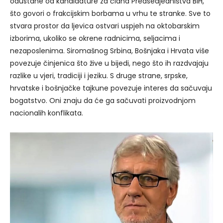
odustane od kandidature za člana Predsedjedništva BiH,
što govori o frakcijskim borbama u vrhu te stranke. Sve to
stvara prostor da ljevica ostvari uspjeh na oktobarskim
izborima, ukoliko se okrene radnicima, seljacima i
nezaposlenima. Siromašnog Srbina, Bošnjaka i Hrvata više
povezuje činjenica što žive u bijedi, nego što ih razdvajaju
razlike u vjeri, tradiciji i jeziku. S druge strane, srpske,
hrvatske i bošnjačke tajkune povezuje interes da sačuvaju
bogatstvo. Oni znaju da će ga sačuvati proizvodnjom
nacionalih konflikata.