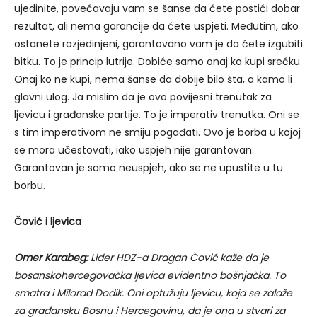
ujedinite, povećavaju vam se šanse da ćete postići dobar
rezultat, ali nema garancije da ćete uspjeti. Međutim, ako
ostanete razjedinjeni, garantovano vam je da ćete izgubiti
bitku. To je princip lutrije. Dobiće samo onaj ko kupi srećku.
Onaj ko ne kupi, nema šanse da dobije bilo šta, a kamo li
glavni ulog. Ja mislim da je ovo povijesni trenutak za
ljevicu i građanske partije. To je imperativ trenutka. Oni se
s tim imperativom ne smiju pogađati. Ovo je borba u kojoj
se mora učestovati, iako uspjeh nije garantovan.
Garantovan je samo neuspjeh, ako se ne upustite u tu
borbu.
Čović i ljevica
Omer Karabeg:
Lider HDZ-a Dragan Čović kaže da je
bosanskohercegovačka ljevica evidentno bošnjačka. To
smatra i Milorad Dodik. Oni optužuju ljevicu, koja se zalaže
za građansku Bosnu i Hercegovinu, da je ona u stvari za