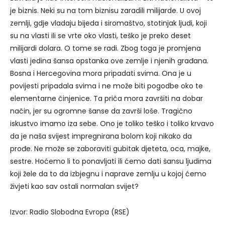
je biznis. Neki su na tom biznisu zaradili milijarde. U ovoj
zemlji, gdje vladaju bijeda i siromaštvo, stotinjak ljudi, koji
su na vlasti ili se vrte oko vlasti, teško je preko deset
milijardi dolara. O tome se radi. Zbog toga je promjena
vlasti jedina šansa opstanka ove zemlje i njenih građana.
Bosna i Hercegovina mora pripadati svima. Ona je u
povijesti pripadala svima i ne može biti pogodbe oko te
elementarne činjenice. Ta priča mora završiti na dobar
način, jer su ogromne šanse da završi loše. Tragično
iskustvo imamo iza sebe. Ono je toliko teško i toliko krvavo
da je naša svijest impregnirana bolom koji nikako da
prođe. Ne može se zaboraviti gubitak djeteta, oca, majke,
sestre. Hoćemo li to ponavljati ili ćemo dati šansu ljudima
koji žele da to da izbjegnu i naprave zemlju u kojoj ćemo
živjeti kao sav ostali normalan svijet?
Izvor: Radio Slobodna Evropa (RSE)