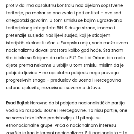
protiv da ima apsolutnu kontrolu nad dijelom sopstvene
teritorije, pa makar se ona zvala i peti entitet – ovo sad
anegdotski govorim. U tom smislu se bojim ugrožavanja
teritorijalnog integriteta BiH. S druge strane, imamo i
pretenzije susjeda. Naš lijevi susjed, koji je sticajem
istorijskih okolnosti ušao u Evropsku uniju, sada može svom
nacionalizmu davati prostora koliko god hoće. Šta znam
šta bi bilo sa Srbijom da uđe u EU? Da li bi Orban bio malo
dijete prema nekome u Srbiji? U tom smislu, mislim da je
pobjeda ljevice – ne apsolutna pobjedu nego prevaga
progresivnih snaga – preduslov da Bosna i Hercegovina
ostane cjelovita, nezavisna i suverena država.
Esad Bajtal:
Naravno da bi pobjeda nacionalističkih partija
vodila ka raspadu Bosne i Hercegovine. To nisu partije, one
se samo tako lažno predstavljaju. U pitanju su
etnonacionalne grupe. Priča o nacionalnom interesu
završila je kao interesni nacionalizam. Biti nacionalista – to