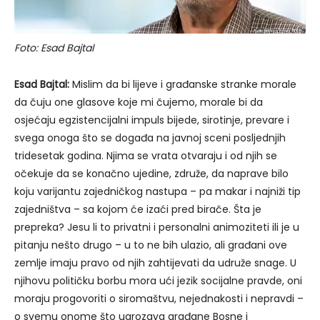
Foto: Esad Bajtal
Esad Bajtal:
Mislim da bi lijeve i građanske stranke morale
da čuju one glasove koje mi čujemo, morale bi da
osjećaju egzistencijalni impuls bijede, sirotinje, prevare i
svega onoga što se događa na javnoj sceni posljednjih
tridesetak godina. Njima se vrata otvaraju i od njih se
očekuje da se konačno ujedine, združe, da naprave bilo
koju varijantu zajedničkog nastupa – pa makar i najniži tip
zajedništva – sa kojom će izaći pred birače. Šta je
prepreka? Jesu li to privatni i personalni animoziteti ili je u
pitanju nešto drugo – u to ne bih ulazio, ali građani ove
zemlje imaju pravo od njih zahtijevati da udruže snage. U
njihovu političku borbu mora ući jezik socijalne pravde, oni
moraju progovoriti o siromaštvu, nejednakosti i nepravdi –
o svemu onome što ugrozava građane Bosne i