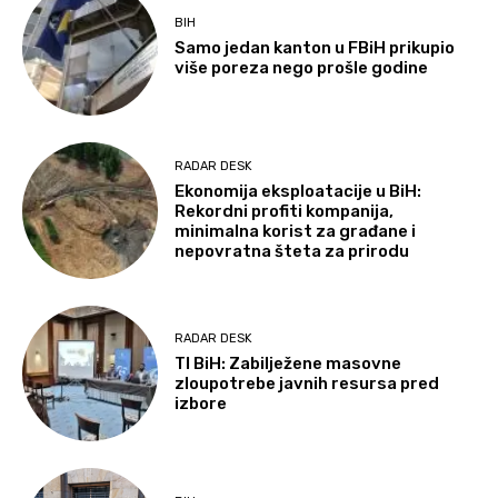
BIH
Samo jedan kanton u FBiH prikupio
više poreza nego prošle godine
RADAR DESK
Ekonomija eksploatacije u BiH:
Rekordni profiti kompanija,
minimalna korist za građane i
nepovratna šteta za prirodu
RADAR DESK
TI BiH: Zabilježene masovne
zloupotrebe javnih resursa pred
izbore