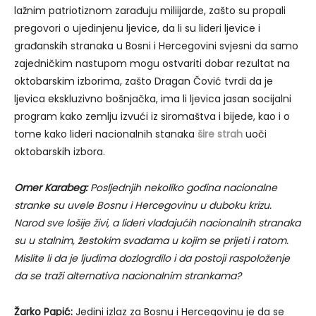
lažnim patriotiznom zarađuju miliijarde, zašto su propali
pregovori o ujedinjenu ljevice, da li su lideri ljevice i
građanskih stranaka u Bosni i Hercegovini svjesni da samo
zajedničkim nastupom mogu ostvariti dobar rezultat na
oktobarskim izborima, zašto Dragan Čović tvrdi da je
ljevica ekskluzivno bošnjačka, ima li ljevica jasan socijalni
program kako zemlju izvući iz siromaštva i bijede, kao i o
tome kako lideri nacionalnih stanaka
šire strah
uoči
oktobarskih izbora.
Omer Karabeg:
Posljednjih nekoliko godina nacionalne
stranke su uvele Bosnu i Hercegovinu u duboku krizu.
Narod sve lošije živi, a lideri vladajućih nacionalnih stranaka
su u stalnim, žestokim svađama u kojim se prijeti i ratom.
Mislite li da je ljudima dozlogrdilo i da postoji raspoloženje
da se traži alternativa nacionalnim strankama?
Žarko Papić:
Jedini izlaz za Bosnu i Hercegovinu je da se