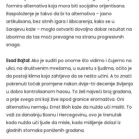
formira alternativa koja mora biti socijalno orijentisana.
Raspoloženje je takvo da bi ta alternativa – jasno
artikulisana, bez sitnih igara i šibicarenja, kako se u
Sarajevu kaže – mogla ostvariti dovoljno dobar rezultat na
izborima da tas moći prevagne na stranu progresivnih
snaga.
Esad Bajtal:
Ako je suditi po onome što vidimo i čujemo na
ulici, na društvenim mrežama, u susretu s ljudima, očito je
da postoji klima koja zahtjeva da se nešto učini. A to znači
pokrenuti točak promjene nakon dvije-tri decenije življenja
u dobro kontrolisanom haosu. To želi najveći broj građana,
a prije svega oni koji žive ispod granice siromaštva. Oni
alternativu nemaju. Ernst Bloh kaže da nužda uči misliti. To
važi za današnju Bosnu i Hercegovinu, ovo je trenutak
kada nužda uči ljude da misle, kada mišljenje dolazi iz
gladnih stomaka poniženih građana.