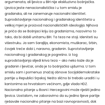
argumenata, ali ljevica u BiH nije ekskluzivno bošnjačka.
Ljevica jeste nenacionalistička i u tom smislu je
građanska, ali ne zanemaruje nacionalni identitet.
Suprodstavljanje nacionalnog i građanskog identiteta u
velikoj mjeri je proizvod nacionalističkih ideologija. Njihova
je priča da se Bošnjaci kriju iza građanizma, nazovimo to
tako, da bi dobili unitarnu BiH. Ta teza ne stoji. Ideniteti su
višestruku. Ja sam Sarajlija, ekonomista, muškarac, Srbin,
čovjek treće dobi i, naravno, građanin. Suprotstavljanje
nacionalnog i građanskog je pogrešno. Iz tog
suprodstavljanja slijedi kriva teza – ako neko kaže da je
građanin i ljevičar, onda je to bošnjačka ujdurma. U tom
smislu sam i pomenuo značaj obnove Socijaldemokratske
partije u Republici Srpskoj. Nešto slično bi trebalo uraditi i u
kantonima sa hrvatskom većinom, gdje vlada HDZ.
Nacionalno pitanje u Bosni i Hercegovini može riješiti jedino
ljevica. Uostalom, ne zaboravimo da su jedino lijeve partije
rješavale nacionalno pitanje na bazi ravnopravnosti, dok