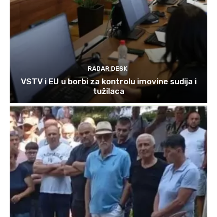
RADAR DESK
VSTV i EU u borbi za kontrolu imovine sudija i
tužilaca