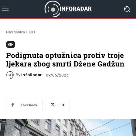
Naslovnica
BiH
BIH
Podignuta optužnica protiv troje
ljekara zbog smrti Džene Gadžun
By
InfoRadar
09/06/2023
Facebook
X