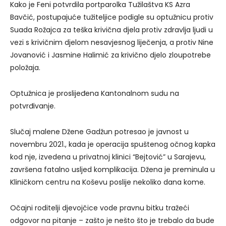
Kako je Feni potvrdila portparolka Tužilaštva KS Azra
Bavčić, postupajuće tužiteljice podigle su optužnicu protiv
Suada Rožajca za teška krivična djela protiv zdravlja ljudi u
vezi s krivičnim djelom nesavjesnog liječenja, a protiv Nine
Jovanović i Jasmine Halimić za krivično djelo zloupotrebe
položaja.
Optužnica je proslijeđena Kantonalnom sudu na
potvrđivanje.
Slučaj malene Džene Gadžun potresao je javnost u
novembru 2021., kada je operacija spuštenog očnog kapka
kod nje, izvedena u privatnoj klinici “Bejtović” u Sarajevu,
završena fatalno usljed komplikacija. Džena je preminula u
Kliničkom centru na Koševu poslije nekoliko dana kome.
Očajni roditelji djevojčice vode pravnu bitku tražeći
odgovor na pitanje – zašto je nešto što je trebalo da bude