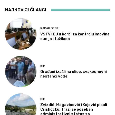
NAJNOVIJI ČLANCI
RADAR DESK
VSTV i EU u borbi za kontrolu imovine
sudija i tužilaca
BIH
Građani izašli na ulice, svakodnevni
nestanci vode
BIH
Zvizdić, Magazinović i Kojović pisali
Crishocku: Traži se poseban
administrativni status za