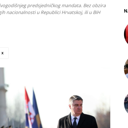
a dvogodišnjeg predsjedničkog mandata. Bez obzira
N
gih nacionalnosti u Republici Hrvatskoj, ili u BiH
X