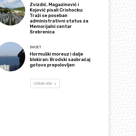
Zvizdić, Magazinović i
Kojović pisali Crishocku:
Traži se poseban
administrativni status za
Memorijalni centar
Srebrenica
SVIJET
Hormuški moreuz i dalje
blokiran: Brodski saobraćaj
gotovo prepolovljen
Učitati više