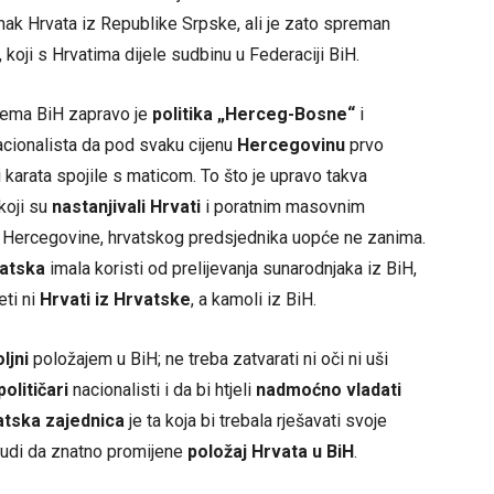
anak Hrvata iz Republike Srpske, ali je zato spreman
, koji s Hrvatima dijele sudbinu u Federaciji BiH.
prema BiH zapravo je
politika „Herceg-Bosne“
i
acionalista da pod svaku cijenu
Hercegovinu
prvo
i karata spojile s maticom. To što je upravo takva
 koji su
nastanjivali Hrvati
i poratnim masovnim
vo Hercegovine, hrvatskog predsjednika uopće ne zanima.
atska
imala koristi od prelijevanja sunarodnjaka iz BiH,
eti ni
Hrvati iz Hrvatske
, a kamoli iz BiH.
ljni
položajem u BiH; ne treba zatvarati ni oči ni uši
olitičari
nacionalisti i da bi htjeli
nadmoćno vladati
atska zajednica
je ta koja bi trebala rješavati svoje
ljudi da znatno promijene
položaj Hrvata u BiH
.