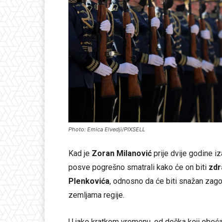
Photo: Emica Elvedji/PIXSELL
Kad je
Zoran Milanović
prije dvije godine i
posve pogrešno smatrali kako će on biti
zdr
Plenkovića
, odnosno da će biti snažan zag
zemljama regije.
U jako kratkom vremenu, od dečka koji obeć