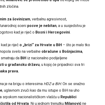
atnih zločina.
onim za šovinizam
, verbalnu agresivnost,
đunarodnoj sceni
posve je nebitan
, a u susjedstvu je
pogotovo kad je riječ o
Bosni i Hercegovini
.
l
kad je riječ
o „brizi“ za Hrvate u BiH
– što je malo tko
nopola svelo na verbalne
obračune s Bošnjacima
,
i smatraju da
BiH
iz nacionalno podijeljene
sti u građansku državu
, u kojoj će pripadnici sva tri
naka prava.
a je na brigu o interesima
HDZ-a BiH
. On se snažno
ne
, uglavnom zvuči kao da mu istupe o BiH na uho
 sa srpskom nacionalističkom vlašću u
Republici
očistila od Hrvata
. Ni u jednom trenutku
Milanović
ne