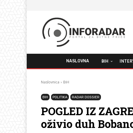
NASLOVNA
BIH
INTER
Naslovnica
BiH
BIH
POLITIKA
RADAR DOSSIER
POGLED IZ ZAGREB
oživio duh Boban