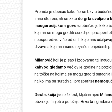
Premda je obećao kako će se baviti budućn
imao što reći, ali se zato
do grla uvaljao u 
inauguracijskom govoru
obećao je kako ć
kojima se mogu graditi suradnja i prosperite
neusporedivo više od onih koje nas udaljavaj
države s kojima imamo najviše neriješenih pit
Milanović
koji je pisao i izgovarao taj inaug
kakvog gledamo
već dvije godine na pozici
na točke na kojima se mogu graditi suradnja i
na kojima su suradnja i prosperitet
nemoguć
Destrukcija je
, nažalost, ključna riječ
Milan
obzira je li riječ o položaju
Hrvata
i građana 