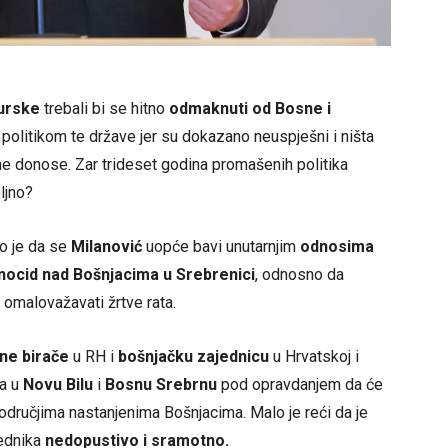
urske
trebali bi se hitno
odmaknuti od Bosne i
 politikom te države jer su dokazano neuspješni i ništa
ne donose. Zar trideset godina promašenih politika
ljno?
do je da se
Milanović
uopće bavi unutarnjim
odnosima
nocid nad Bošnjacima u Srebrenici
, odnosno da
 omalovažavati žrtve rata.
lne birače
u RH i
bošnjačku zajednicu
u Hrvatskoj i
ta u
Novu Bilu
i
Bosnu Srebrnu
pod opravdanjem da će
dručjima nastanjenima Bošnjacima. Malo je reći da je
jednika
nedopustivo i sramotno.