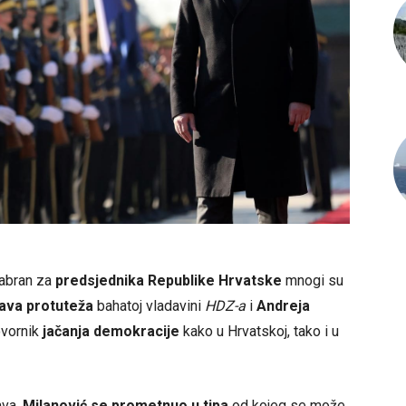
zabran za
predsjednika Republike Hrvatske
mnogi su
ava protuteža
bahatoj vladavini
HDZ-a
i
Andreja
ovornik
jačanja demokracije
kako u Hrvatskoj, tako i u
ava,
Milanović
se prometnuo u tipa
od kojeg se može