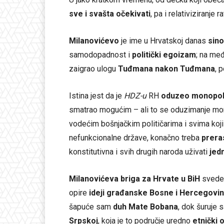
sve i svašta očekivati
, pa i relativiziranje r
Milanovićevo
je ime u Hrvatskoj danas
sin
samodopadnost i
politički egoizam
; na me
zaigrao ulogu
Tuđmana nakon Tuđmana
, 
Istina jest da je
HDZ-u
RH
oduzeo monopo
smatrao mogućim – ali to se oduzimanje mo
vodećim bošnjačkim političarima i svima koj
nefunkcionalne države, konačno treba
prera
konstitutivna i svih drugih naroda uživati
jed
Milanovićeva briga za Hrvate u BiH
sveden
opire
ideji građanske Bosne i Hercegovi
šapuće sam
duh Mate Bobana
, dok šuruje
Srpskoj
, koja je to područje uredno
etnički 