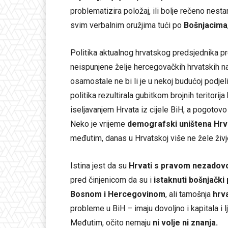
problematizira položaj, ili bolje rečeno nest
svim verbalnim oružjima tući po
Bošnjacima
Politika aktualnog hrvatskog predsjednika 
neispunjene želje hercegovačkih hrvatskih n
osamostale ne bi li je u nekoj budućoj podjel
politika rezultirala gubitkom brojnih teritorija
iseljavanjem Hrvata iz cijele BiH, a pogoto
Neko je vrijeme
demografski uništena Hrv
međutim, danas u Hrvatskoj više ne žele živj
Istina jest da su
Hrvati s pravom nezadovo
pred činjenicom da su i
istaknuti bošnjački p
Bosnom i Hercegovinom
, ali tamošnja
hrv
probleme u BiH – imaju dovoljno i kapitala i 
Međutim, očito nemaju
ni volje ni znanja.