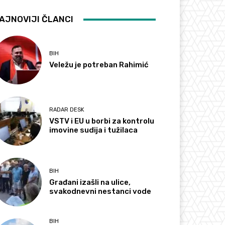
AJNOVIJI ČLANCI
BIH
Veležu je potreban Rahimić
RADAR DESK
VSTV i EU u borbi za kontrolu
imovine sudija i tužilaca
BIH
Građani izašli na ulice,
svakodnevni nestanci vode
BIH