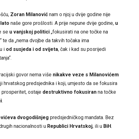
ošću,
Zoran Milanović
nam o njoj u dvije godine nije
blato
naše gore prošlosti. A prije nepune dvije godine,
u
e se
u vanjskoj politici
„fokusirati na one točke na
t“ te da „nema dvojbe da takvih točaka ima
u i
od susjeda i od svijeta
, čak i kad su posrijedi
anja“.
uracijski govor nema više
nikakve veze s Milanovićem
ji hrvatskog predsjednika i koji, umjesto da se fokusira
 prosperitet, ostaje
destruktivno fokusiran
na točke
i
.
ovićeva dvogodišnjeg
predsjedničkog mandata. Bez
drugih nacionalnosti u
Republici Hrvatskoj
, ili u
BiH
.