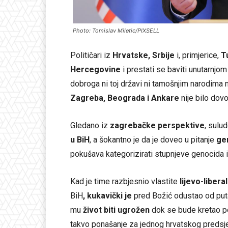
Photo: Tomislav Miletic/PIXSELL
Političari iz
Hrvatske, Srbije
i, primjerice,
T
Hercegovine
i prestati se baviti unutarnjom
dobroga ni toj državi ni tamošnjim narodima 
Zagreba, Beograda i Ankare
nije bilo dovo
Gledano iz
zagrebačke perspektive
, sulu
u BiH
, a šokantno je da je doveo u pitanje
ge
pokušava kategorizirati stupnjeve genocida i
Kad je time razbjesnio vlastite
lijevo-libera
BiH
, kukavički je
pred Božić odustao od pu
mu
život biti ugrožen
dok se bude kretao po
takvo ponašanje za jednog hrvatskog preds