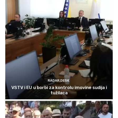
RADAR DESK
VSTV i EU u borbi za kontrolu imovine sudija i
tužilaca