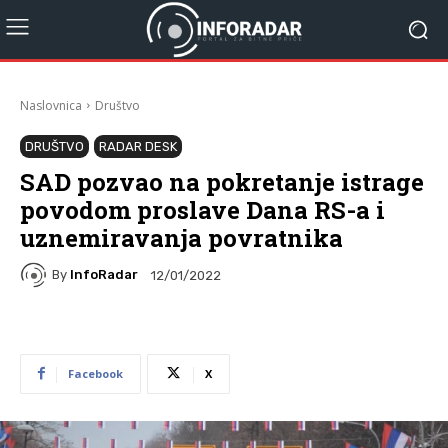
Naslovnica
Društvo
DRUŠTVO
RADAR DESK
SAD pozvao na pokretanje istrage
povodom proslave Dana RS-a i
uznemiravanja povratnika
By
InfoRadar
12/01/2022
Facebook
X