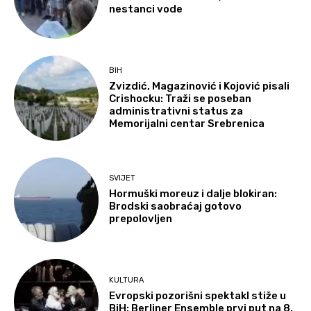
nestanci vode
BIH
Zvizdić, Magazinović i Kojović pisali
Crishocku: Traži se poseban
administrativni status za
Memorijalni centar Srebrenica
SVIJET
Hormuški moreuz i dalje blokiran:
Brodski saobraćaj gotovo
prepolovljen
KULTURA
Evropski pozorišni spektakl stiže u
BiH: Berliner Ensemble prvi put na 8.