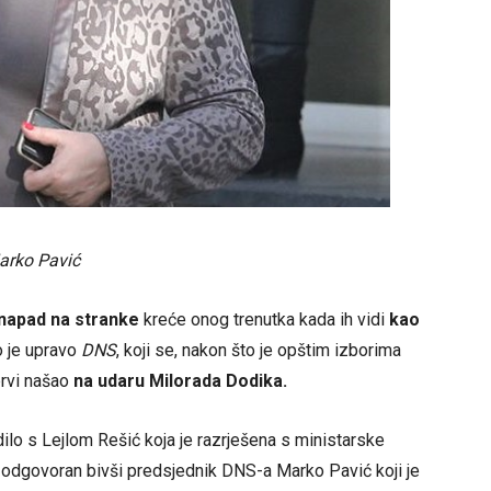
arko Pavić
napad na stranke
kreće onog trenutka kada ih vidi
kao
to je upravo
DNS
, koji se, nakon što je opštim izborima
prvi našao
na udaru Milorada Dodika.
jedilo s Lejlom Rešić koja je razrješena s ministarske
je odgovoran bivši predsjednik DNS-a Marko Pavić koji je