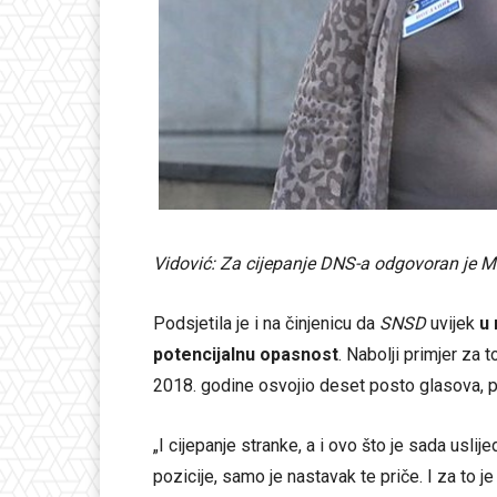
Vidović: Za cijepanje DNS-a odgovoran je M
Podsjetila je i na činjenicu da
SNSD
uvijek
u 
potencijalnu opasnost
. Nabolji primjer za 
2018. godine osvojio deset posto glasova, 
„I cijepanje stranke, a i ovo što je sada usli
pozicije, samo je nastavak te priče. I za to 