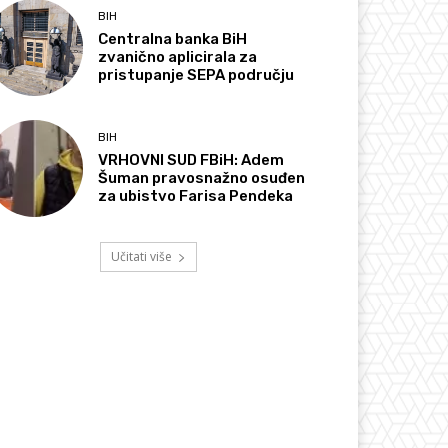
BIH
Centralna banka BiH
zvanično aplicirala za
pristupanje SEPA području
BIH
VRHOVNI SUD FBiH: Adem
Šuman pravosnažno osuđen
za ubistvo Farisa Pendeka
Učitati više