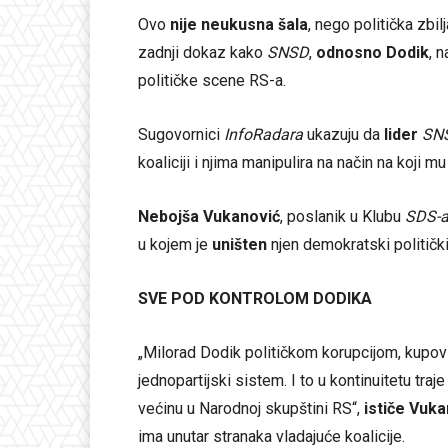
Ovo
nije neukusna šala
, nego politička zbil
zadnji dokaz kako
SNSD
,
odnosno Dodik
, 
političke scene RS-a.
Sugovornici
InfoRadara
ukazuju da
lider
SN
koaliciji i njima manipulira na način na koji m
Nebojša Vukanović
, poslanik u Klubu
SDS-
u kojem je
uništen
njen demokratski političk
SVE POD KONTROLOM DODIKA
„Milorad Dodik političkom korupcijom, kupovin
jednopartijski sistem. I to u kontinuitetu tra
većinu u Narodnoj skupštini RS“,
ističe Vuka
ima unutar stranaka vladajuće koalicije.