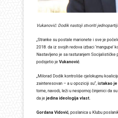
Vukanović: Dodik nastoji stvoriti jednopartij
„Stranke su postale marionete i sve je poč
2018. da iz svojih redova izbaci ‘mangupe’ koj
Nastavljeno je sa rasturanjem Socijalističke pa
podsjetio je
Vukanović
.
„Milorad Dodik kontroliše cjelokupnu koalici
zainteresovan – a u opoziciji su“,
istakao je
tome, navodi, leži u nespornoj činjenici da s
da je
jedina ideologija vlast.
Gordana Vidović
, poslanica u Klubu poslan