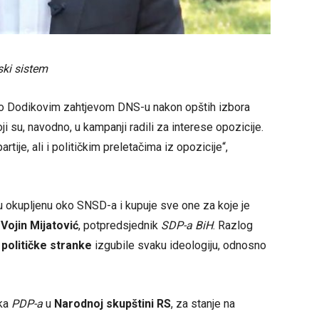
ski sistem
elo Dodikovim zahtjevom DNS-u nakon opštih izbora
i su, navodno, u kampanji radili za interese opozicije.
rtije, ali i političkim preletačima iz opozicije“,
ju okupljenu oko SNSD-a i kupuje sve one za koje je
 Vojin Mijatović
, potpredsjednik
SDP-a BiH
. Razlog
u
političke stranke
izgubile svaku ideologiju, odnosno
ika
PDP-a
u
Narodnoj skupštini RS
, za stanje na