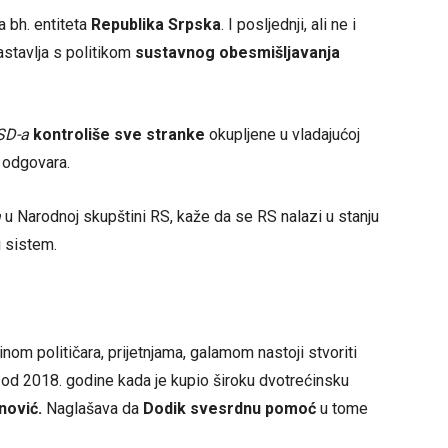
ja bh. entiteta
Republika Srpska
. I posljednji, ali ne i
nastavlja s politikom
sustavnog obesmišljavanja
SD-a
kontroliše sve stranke
okupljene u vladajućoj
u odgovara.
a
u Narodnoj skupštini RS, kaže da se RS nalazi u stanju
i sistem.
om političara, prijetnjama, galamom nastoji stvoriti
je od 2018. godine kada je kupio široku dvotrećinsku
nović.
Naglašava da
Dodik svesrdnu pomoć
u tome