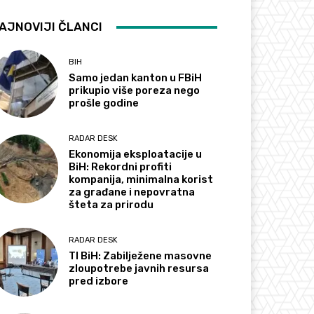
AJNOVIJI ČLANCI
BIH
Samo jedan kanton u FBiH
prikupio više poreza nego
prošle godine
RADAR DESK
Ekonomija eksploatacije u
BiH: Rekordni profiti
kompanija, minimalna korist
za građane i nepovratna
šteta za prirodu
RADAR DESK
TI BiH: Zabilježene masovne
zloupotrebe javnih resursa
pred izbore