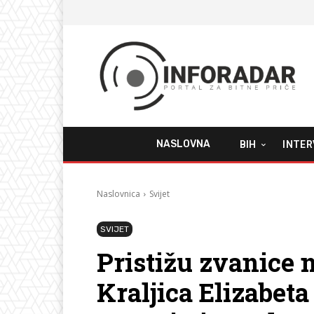
NASLOVNA
BIH
INTER
Naslovnica
Svijet
SVIJET
Pristižu zvanice 
Kraljica Elizabeta 