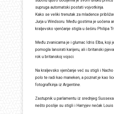
subotu ujutro dodijelila je svom unuku princ
supruga automatski postati vojvotkinja.
Kako se veliki trenutak za mladence približa
Jurja u Windsoru. Među gostima je uočena ame
kraljevsko vjenčanje stigla u šeširu Philipa Tr
Među zvanicama je i glumac Idris Elba, koji je
pomogla lansirati karijeru, ali i britanski pje
rok u britanskoj vojsci.
Na kraljevsko vjenčanje već su stigli i Nacho
polo te radi kao maneken, a poznat je kao lic
fotografkinja iz Argentine.
Zastupnik u parlamentu iz srednjeg Sussexa 
nešto poslije su stigli i Harryjev nećak Loui