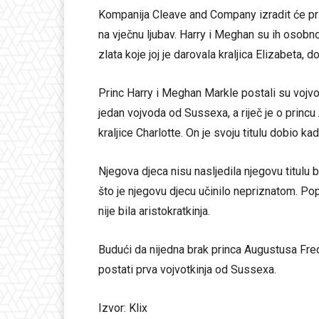
Kompanija Cleave and Company izradit će prs
na vječnu ljubav. Harry i Meghan su ih osobn
zlata koje joj je darovala kraljica Elizabeta, d
Princ Harry i Meghan Markle postali su vojv
jedan vojvoda od Sussexa, a riječ je o princu
kraljice Charlotte. On je svoju titulu dobio k
Njegova djeca nisu nasljedila njegovu titulu
što je njegovu djecu učinilo nepriznatom. Pop
nije bila aristokratkinja.
Budući da nijedna brak princa Augustusa Fre
postati prva vojvotkinja od Sussexa.
Izvor: Klix