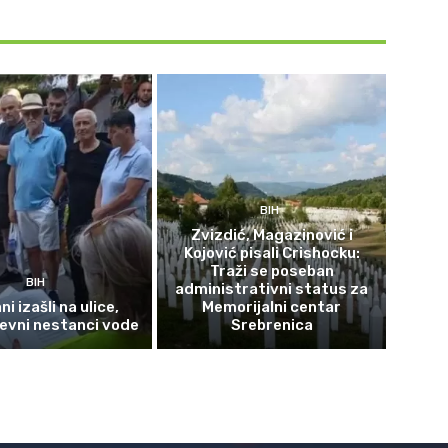
BIH
Zvizdić, Magazinović i
Kojović pisali Crishocku:
Traži se poseban
BIH
administrativni status za
i izašli na ulice,
Memorijalni centar
evni nestanci vode
Srebrenica