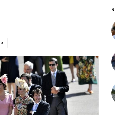
n
N
X