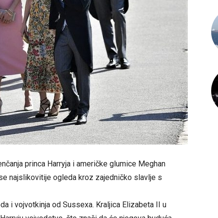
enčanja princa Harryja i američke glumice Meghan
se najslikovitije ogleda kroz zajedničko slavlje s
a i vojvotkinja od Sussexa. Kraljica Elizabeta II u