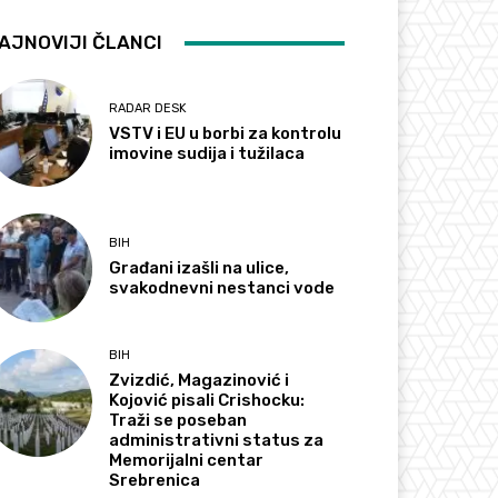
AJNOVIJI ČLANCI
RADAR DESK
VSTV i EU u borbi za kontrolu
imovine sudija i tužilaca
BIH
Građani izašli na ulice,
svakodnevni nestanci vode
BIH
Zvizdić, Magazinović i
Kojović pisali Crishocku:
Traži se poseban
administrativni status za
Memorijalni centar
Srebrenica