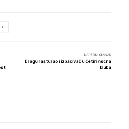
X
NAREDNI ČLANAK
Drogu rasturao i izbacivač u četiri noćna
ost
kluba