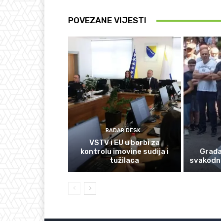
POVEZANE VIJESTI
RADAR DESK
VSTV i EU u borbi za
kontrolu imovine sudija i
Građan
tužilaca
svakodn