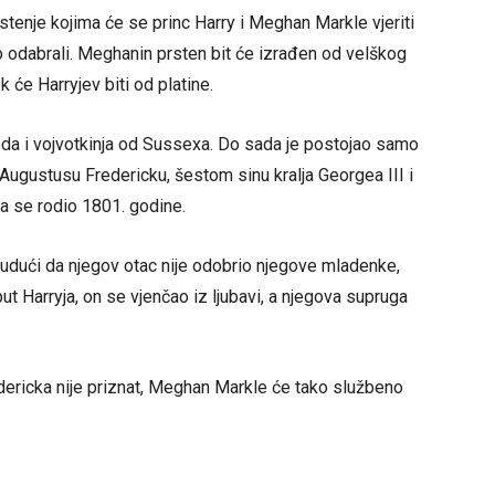
tenje kojima će se princ Harry i Meghan Markle vjeriti
o odabrali. Meghanin prsten bit će izrađen od velškog
ok će Harryjev biti od platine.
oda i vojvotkinja od Sussexa. Do sada je postojao samo
 Augustusu Fredericku, šestom sinu kralja Georgea III i
ada se rodio 1801. godine.
 budući da njegov otac nije odobrio njegove mladenke,
ut Harryja, on se vjenčao iz ljubavi, a njegova supruga
dericka nije priznat, Meghan Markle će tako službeno