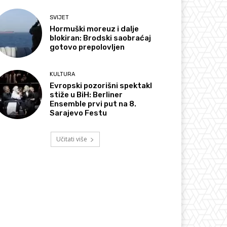
SVIJET
Hormuški moreuz i dalje
blokiran: Brodski saobraćaj
gotovo prepolovljen
KULTURA
Evropski pozorišni spektakl
stiže u BiH: Berliner
Ensemble prvi put na 8.
Sarajevo Festu
Učitati više