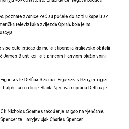
u Harryju vojvodstvo, što znači da će njegova buduća
va, poznate zvanice već su počele dolaziti u kapelu sv.
rička televizijska zvijezda Oprah, koja je na
eacyja.
 više puta isticao da mu je stipendija kraljevske obitelji
vač James Blunt, koji je s princom Harryjem služio vojni
 Figueras te Delfina Blaquier. Figueras s Harryjem igra
e Ralph Lauren linije Black. Njegova supruga Delfina je
Sir Nicholas Soames također je stigao na vjenčanje,
s Spencer te Harryjev ujak Charles Spencer.