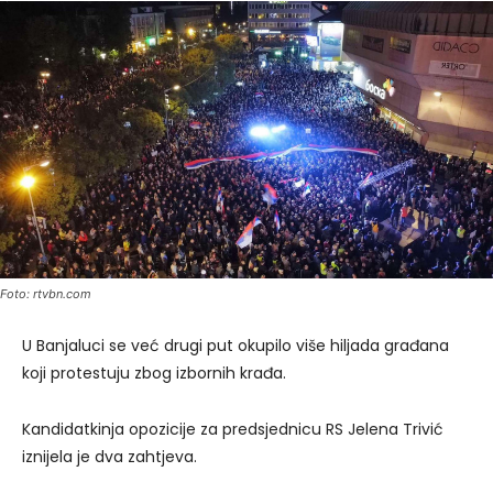
Foto: rtvbn.com
U Banjaluci se već drugi put okupilo više hiljada građana
koji protestuju zbog izbornih krađa.
Kandidatkinja opozicije za predsjednicu RS Jelena Trivić
iznijela je dva zahtjeva.