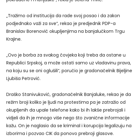
„Tražimo od institucija da rade svoj posao i da zakon
podjednako važi za sve“, rekao je predjednik PDP-a
Branislav Borenović okupljenjima na banjalučkom Trgu
Krajine.
„Ovo je borba za svakog čovjeka koji treba da ostane u
Republici Srpskoj, a može ostati samo uz vladavinu prava,
na koju su se oni oglušili“, poručio je gradonačelnik Bijeljine
Ljubiša Petrović.
Draško Stanivuković, gradonačelnik Banjaluke, rekao je da
režim broji koliko je ljudi na protestima pa je zatražio od
okupljenih da upale telefone kako bi ih lakše prebrojali i
vidjeli da ih je mnogo više nego što zvanične informacije
kažu. On je naglasio da se kriminal i korupcija legalizuju na
izborima i pozvao CIK da ponovo prebroji glasove.