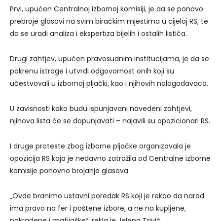
Prvi, upućen Centralnoj izbornoj komisiji, je da se ponovo
prebroje glasovi na svim biračkim mjestima u cijeloj RS, te
da se uradi analiza i ekspertiza bijelih i ostalih listića.
Drugi zahtjev, upućen pravosudnim institucijama, je da se
pokrenu istrage i utvrdi odgovornost onih koji su
učestvovali u izbornoj pljački, kao i njihovih nalogodavaca.
U zavisnosti kako budu ispunjavani navedeni zahtjevi,
njihova lista će se dopunjavati – najavili su opozicionari RS.
I druge proteste zbog izborne pljačke organizovala je
opozicija RS koja je nedavno zatražila od Centralne izborne
komisije ponovno brojanje glasova.
„Ovde branimo ustavni poredak RS koji je rekao da narod
ima pravo na fer i poštene izbore, a ne na kupljene,
pokradene i mafijaške“, rekla je Jelena Trivić.