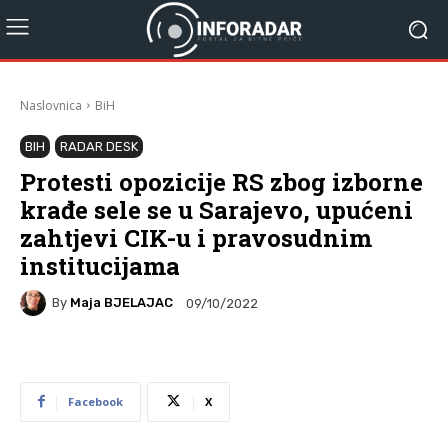
Naslovnica
BiH
BIH
RADAR DESK
Protesti opozicije RS zbog izborne
krađe sele se u Sarajevo, upućeni
zahtjevi CIK-u i pravosudnim
institucijama
By
Maja BJELAJAC
09/10/2022
Facebook
X