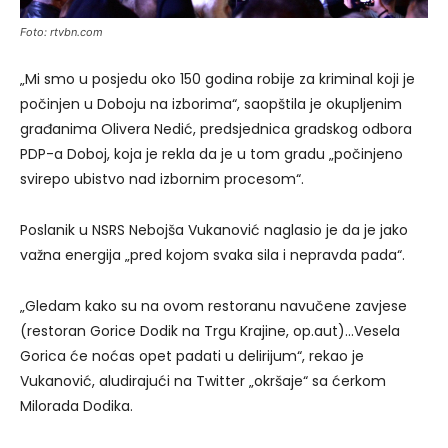
Foto: rtvbn.com
„Mi smo u posjedu oko 150 godina robije za kriminal koji je
počinjen u Doboju na izborima“, saopštila je okupljenim
građanima Olivera Nedić, predsjednica gradskog odbora
PDP-a Doboj, koja je rekla da je u tom gradu „počinjeno
svirepo ubistvo nad izbornim procesom“.
Poslanik u NSRS Nebojša Vukanović naglasio je da je jako
važna energija „pred kojom svaka sila i nepravda pada“.
„Gledam kako su na ovom restoranu navučene zavjese
(restoran Gorice Dodik na Trgu Krajine, op.aut)…Vesela
Gorica će noćas opet padati u delirijum“, rekao je
Vukanović, aludirajući na Twitter „okršaje“ sa ćerkom
Milorada Dodika.