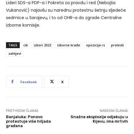
Lideri SDS-a PDP-a i Pokreta za pravdu i red (Nebojša
Vukanović) najavilu su narednu protestnu šetnju sljedeće
sedmice u Sarajevu, i to od OHR-a do zgrade Centralne
izborne komisije.
TAGS
cik
izbori 2022
izborne krađe
opozicija rs
protesti
zahtjevi
Facebook
X
PRETHODNI ČLANAK
NAREDNI ČLANAK
Banjaluka: Ponovo
Snažne eksplozije odjekuju u
protestuje više hiljada
Kijevu, ima mrtvih
građana