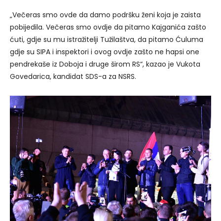
„Večeras smo ovde da damo podršku ženi koja je zaista
pobijedila. Večeras smo ovdje da pitamo Kajganića zašto
ćuti, gdje su mu istražitelji Tužilaštva, da pitamo Ćuluma
gdje su SIPA i inspektori i ovog ovdje zašto ne hapsi one
pendrekaše iz Doboja i druge širom RS“, kazao je Vukota
Govedarica, kandidat SDS-a za NSRS.