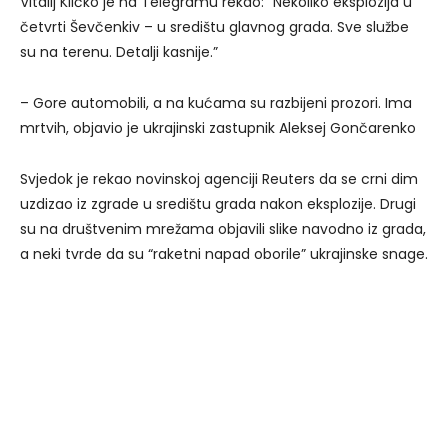
Vitalij Kličko je na Telegramu rekao: “Nekoliko eksplozija u
četvrti Ševčenkiv – u središtu glavnog grada. Sve službe
su na terenu. Detalji kasnije.”
– Gore automobili, a na kućama su razbijeni prozori. Ima
mrtvih, objavio je ukrajinski zastupnik Aleksej Gončarenko
Svjedok je rekao novinskoj agenciji Reuters da se crni dim
uzdizao iz zgrade u središtu grada nakon eksplozije. Drugi
su na društvenim mrežama objavili slike navodno iz grada,
a neki tvrde da su “raketni napad oborile” ukrajinske snage.