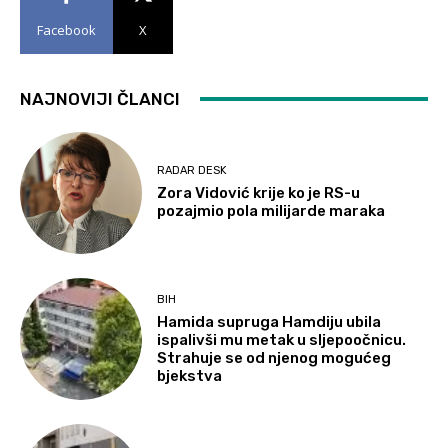
Facebook
X
NAJNOVIJI ČLANCI
RADAR DESK
Zora Vidović krije ko je RS-u
pozajmio pola milijarde maraka
BIH
Hamida supruga Hamdiju ubila
ispalivši mu metak u sljepoočnicu.
Strahuje se od njenog mogućeg
bjekstva