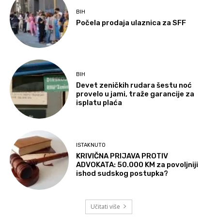
BIH
Počela prodaja ulaznica za SFF
BIH
Devet zeničkih rudara šestu noć
provelo u jami, traže garancije za
isplatu plaća
ISTAKNUTO
KRIVIČNA PRIJAVA PROTIV
ADVOKATA: 50.000 KM za povoljniji
ishod sudskog postupka?
Učitati više