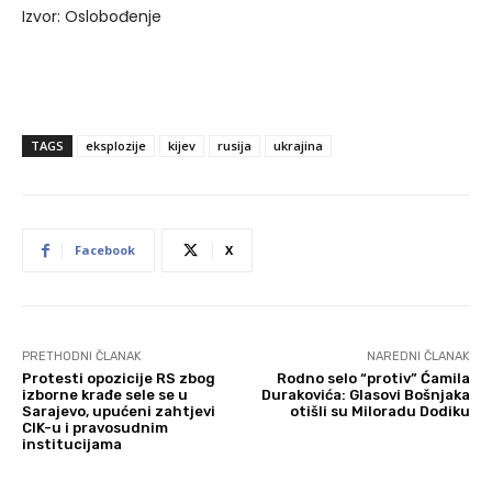
Izvor: Oslobođenje
TAGS
eksplozije
kijev
rusija
ukrajina
Facebook
X
PRETHODNI ČLANAK
NAREDNI ČLANAK
Protesti opozicije RS zbog
Rodno selo “protiv” Ćamila
izborne krađe sele se u
Durakovića: Glasovi Bošnjaka
Sarajevo, upućeni zahtjevi
otišli su Miloradu Dodiku
CIK-u i pravosudnim
institucijama