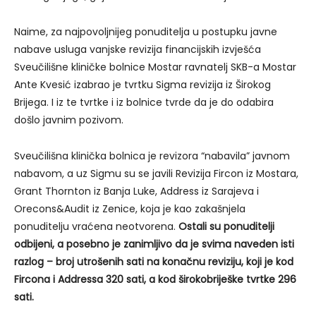
Naime, za najpovoljnijeg ponuditelja u postupku javne
nabave usluga vanjske revizija financijskih izvješća
Sveučilišne kliničke bolnice Mostar ravnatelj SKB-a Mostar
Ante Kvesić izabrao je tvrtku Sigma revizija iz Širokog
Brijega. I iz te tvrtke i iz bolnice tvrde da je do odabira
došlo javnim pozivom.
Sveučilišna klinička bolnica je revizora “nabavila” javnom
nabavom, a uz Sigmu su se javili Revizija Fircon iz Mostara,
Grant Thornton iz Banja Luke, Address iz Sarajeva i
Orecons&Audit iz Zenice, koja je kao zakašnjela
ponuditelju vraćena neotvorena.
Ostali su ponuditelji
odbijeni, a posebno je zanimljivo da je svima naveden isti
razlog – broj utrošenih sati na konačnu reviziju, koji je kod
Fircona i Addressa 320 sati, a kod širokobriješke tvrtke 296
sati.