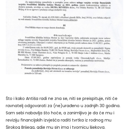
Što i kako Antiša radi ne zna se, niti se preispituje, niti će
ravnatelj odgovarati za (ne)urađeno u zadnjih 30 godina.
Sam sebi nabavlja što hoće, a zanimljivo je da će mu i
reviziju financijskih izvješća raditi tvrtka iz rodnog mu
Širokog Brijega, gdje mu sin ima i tvornicu lijekova.