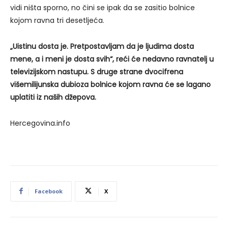
vidi ništa sporno, no čini se ipak da se zasitio bolnice
kojom ravna tri desetljeća.
„Uistinu dosta je. Pretpostavljam da je ljudima dosta
mene, a i meni je dosta svih“, reći će nedavno ravnatelj u
televizijskom nastupu. S druge strane dvocifrena
višemilijunska dubioza bolnice kojom ravna će se lagano
uplatiti iz naših džepova.
Hercegovina.info
Facebook
X