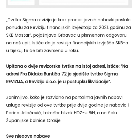
„Tvrtka Sigma revizija je kroz proces javnih nabavki poslala
ponudu za Reviziju financijskih izvještaja za 2021. godinu za
SKB Mostar”, pojašnjava Grbavac u pismenom odgovoru
na naš upit. Ističe da je revizija financijskih izvješća SKB-a
u tijeku, te će biti završena u roku.
Upitana o dvije revizorske tvrtke na istoj adresi, ističe: “Na
adresi Fra Didaka Buntića 72 je sjedište tvrtke Sigma
REVIZIJA, a Revizija d.o.o. je u postupku likvidacije”.
Zanimljivo, kako je razvidno na portalima javnih nabavi
usluge revizije od ove tvrtke prije dvije godine je nabavio i
Perica Jelečević, također blizak HDZ-u BiH, a na čelu
Županijske bolnice Orašje.
Sve njegove nabave