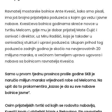
Ravnatelj mostarske bolnice Ante Kvesić, kako smo pisali,
ima još brojna prijateljska poduzeća s kojim ga vežu i javne
nabave. Kvesićeva bolnica godinama skreće novce u
tvrtku Melcom, gdje mu je dobar prijatelj Mate Čujić i
osnivač i direktor, uz Miru Radišić, koja je također u
osnivačkoj stukturi i upravi poduzeća. Ukupan prihod tog
poduzeća zadnjih godina je skočio na nevjerovatnih 20
milijuna maraka, a većinom temeljem upravo ugovora i
nabava sa bolnicom ravnatelja Kvesića.
Samo u prvom tjednu prosinca prošle godine SKB je
naručio milijun maraka vrijednosti robe od Melcoma. Na
upit da to prokomentira „kazao je da su sve nabave
bolnice javne“.
Osim prijateljskih tvrtki od kojih se rodovito nabavlja,
Kvesići imaju i obiteljski biznis s lijekovima. Sin ravnatelja