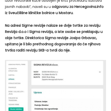
Izbor revizorske kuće obavljen je kroz proceduru sustava
javnih nabavki“, naveli su u
odgovoru za Hercegovina.info
iz Sveučilišne kliničke bolnice u Mostaru
.
Na adresi Sigme revizije nalaze se dvije tvrtke za reviziju
Revizija d.o.o i Sigma revizija, a iste osobe se preklapaju u
obje tvrtke. Direktorica Sigma revizije Josipa Grbavac,
upitana je li bilo prethodnog dogovaranja da će njihova
trvtka raditi reviziju SKB-a tvrdi da nije.