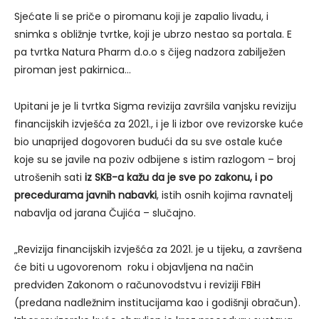
Sjećate li se priče o piromanu koji je zapalio livadu, i
snimka s obližnje tvrtke, koji je ubrzo nestao sa portala. E
pa tvrtka Natura Pharm d.o.o s čijeg nadzora zabilježen
piroman jest pakirnica…
Upitani je je li tvrtka Sigma revizija završila vanjsku reviziju
financijskih izvješća za 2021., i je li izbor ove revizorske kuće
bio unaprijed dogovoren budući da su sve ostale kuće
koje su se javile na poziv odbijene s istim razlogom – broj
utrošenih sati
iz SKB-a kažu da je sve po zakonu, i po
precedurama javnih nabavki
, istih osnih kojima ravnatelj
nabavlja od jarana Čujića – slučajno.
„Revizija financijskih izvješća za 2021. je u tijeku, a završena
će biti u ugovorenom roku i objavljena na način
predviđen Zakonom o računovodstvu i reviziji FBiH
(predana nadležnim institucijama kao i godišnji obračun).