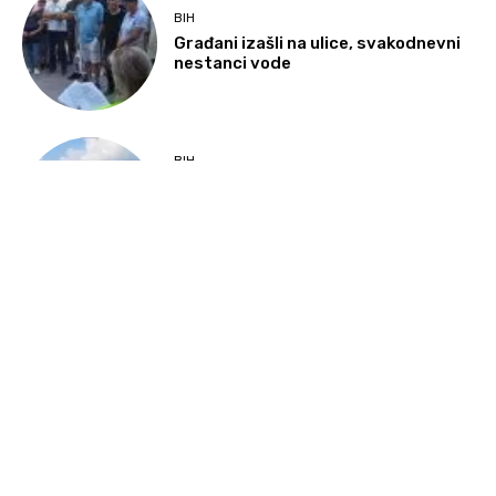
BIH
Građani izašli na ulice, svakodnevni
nestanci vode
BIH
Zvizdić, Magazinović i Kojović pisali
Crishocku: Traži se poseban
administrativni status za
Memorijalni centar Srebrenica
SVIJET
Hormuški moreuz i dalje blokiran:
Brodski saobraćaj gotovo
prepolovljen
KULTURA