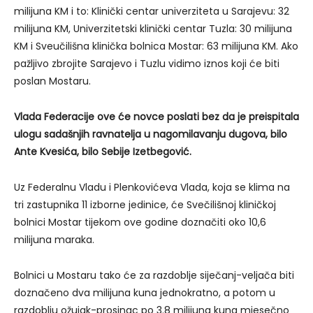
milijuna KM i to: Klinički centar univerziteta u Sarajevu: 32
milijuna KM, Univerzitetski klinički centar Tuzla: 30 milijuna
KM i Sveučilišna klinička bolnica Mostar: 63 milijuna KM. Ako
pažljivo zbrojite Sarajevo i Tuzlu vidimo iznos koji će biti
poslan Mostaru.
Vlada Federacije ove će novce poslati bez da je preispitala
ulogu sadašnjih ravnatelja u nagomilavanju dugova, bilo
Ante Kvesića, bilo Sebije Izetbegović.
Uz Federalnu Vladu i Plenkovićeva Vlada, koja se klima na
tri zastupnika 11 izborne jedinice, će Svečilišnoj kliničkoj
bolnici Mostar tijekom ove godine doznačiti oko 10,6
milijuna maraka.
Bolnici u Mostaru tako će za razdoblje siječanj-veljača biti
doznačeno dva milijuna kuna jednokratno, a potom u
razdoblju ožujak-prosinac po 3.8 milijuna kuna mjesečno