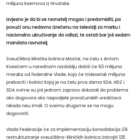
milijuna kaemova iz Hrvatske.
Izvjesno je da bi se ravnatelj mogao i predomisliti, pa
povući onu nedavno izrečenu na televiziji za marku i
nacionalno ukrućivanje da odlazi, te ostati bar još sedam
mandata ravnatelj.
Sveučilišna klinička bolnica Mostar, na čelu s Antom
Kvesićem u narednom razdoblju dobiti će 63 milijuna
maraka od federalne Vlade, koja će tridesetak milijuna
prebaciti i bolnici kojoj je na čelu prva dama SDA. HDZ i
SDA ovime su još jednom zapravo dokazali da problema
oko dogovora oko raspodjele proračunskih sredstava
nikada nisu imali. O svemu drugome se ne mogu
dogovoriti.
Vlada Federacije će za implementaciju konsolidacija i/ili
restrukturiranje sveučilišno-kliničkih bolnica izdvojiti 125