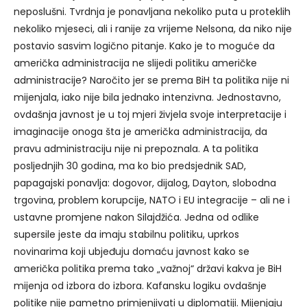
neposlušni. Tvrdnja je ponavljana nekoliko puta u proteklih
nekoliko mjeseci, ali i ranije za vrijeme Nelsona, da niko nije
postavio sasvim logično pitanje. Kako je to moguće da
američka administracija ne slijedi politiku američke
administracije? Naročito jer se prema BiH ta politika nije ni
mijenjala, iako nije bila jednako intenzivna. Jednostavno,
ovdašnja javnost je u toj mjeri živjela svoje interpretacije i
imaginacije onoga šta je američka administracija, da
pravu administraciju nije ni prepoznala. A ta politika
posljednjih 30 godina, ma ko bio predsjednik SAD,
papagajski ponavlja: dogovor, dijalog, Dayton, slobodna
trgovina, problem korupcije, NATO i EU integracije – ali ne i
ustavne promjene nakon Silajdžića. Jedna od odlike
supersile jeste da imaju stabilnu politiku, uprkos
novinarima koji ubjeđuju domaću javnost kako se
američka politika prema tako „važnoj“ državi kakva je BiH
mijenja od izbora do izbora. Kafansku logiku ovdašnje
politike nije pametno primjenjivati u diplomatiji. Mijenjaju