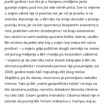
punih godina i sve što je u Sarajevu smišljeno jeste
guranje svijetu pod nos još više ratnih priča. Sve to vrijeme
u svijetu nikad nije ni prestao rat, jer rat je pravilo, a ne
iznimka. Razumije se, u BiH niko ne smije dovoditi u pitanje
poziciju žrtve, jer će biti opomenut živopisnim scenama iz
rata, prekrižen ratnim stradanjima i na kraju sataniziran,
bez obzira na sami sadržaj upućene kritike. Naime, ukoliko
BiH smatra da jedini alat koji u svijet nosi treba biti ratna
prošlost – u svijetu gdje političari drugih zemalja ne zavise
od javnog mišljenja u BiH i medija po bosanskim zabitima
– izvjesno je da više niko neće slušati žalopojke iz BiH. No,
domaća politička i novinarska javnost nije posustajala, od
2006. godine kada SAD napuštaju BiH zbog Harisa
Silajdžića, pa do danas, neumorno je ponavljano nekoliko
mitova. Tako je BiH „važna geopolitička tačka“ na koju će
biti obraćena pažnja, naročito dolaskom Baracka Obame
na čelo SAD. Osam godina mandata i Obama nikad nije ni
saznao da postoji BiH. Potom trakavica o Trumpu, koji je,