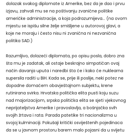
dolazak svakog diplomate iz Amerike, bez da je dao i prvu
izjavu, zahvali mu se na poštivanju zvanične politike
američke administracije, a koja podrazumijeva… (na ovom
mjestu se ispišu silne želje smišljene u autorovoj glavi, a
koje ne moraju i često nisu ni zvanična ni nezvanična
politika SAD.)
Razumljivo, dolazeći diplomata, po opisu posla, dobro zna
šta mu je zadatak, ali ostaje beskrajno simpatičan ovaj
način davanja uputa i naredbi šta će i kako će nuklearna
supersila raditi u BiH. Kada se, prije ili poslije, neki potez ne
dopadne domaćem obavještajnom subjektu, krene
rutinirana svirka. Hrvatska politička elita pusti koju suzu
nad majorizacijom, srpska politička elita se sjeti vjekovnog
neprijateljstva Amerike i pravoslavlja, a bošnjačka svih
svojih žrtava i rata. Parada patetike tri nacionalizma u
svojoj kulminaciji. Pokušaji kritički osviještenih pojedinaca
da se u javnom prostoru barem malo pojasni da u svijetu