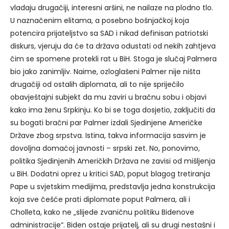
vladaju drugačiji, interesni aršini, ne nailaze na plodno tlo.
U naznačenim elitama, a posebno bošnjačkoj koja
potencira prijateljstvo sa SAD i nikad definisan patriotski
diskurs, vjeruju da će ta država odustati od nekih zahtjeva
čim se spomene protekli rat u BiH. Stoga je slučaj Palmera
bio jako zanimljiv. Naime, ozloglašeni Palmer nije ništa
drugačiji od ostalih diplomata, ali to nije spriječilo
obavještajni subjekt da mu zaviri u bračnu sobu i objavi
kako ima ženu Srpkinju. Ko bi se toga dosjetio, zaključiti da
su bogati bračni par Palmer izdali Sjedinjene Američke
Države zbog srpstva. Istina, takva informacija sasvim je
dovoljna domaćoj javnosti – srpski zet. No, ponovimo,
politika Sjedinjenih Američkih Država ne zavisi od mišljenja
u BiH. Dodatni oprez u kritici SAD, poput blagog tretiranja
Pape u svjetskim medijima, predstavlja jedna konstrukcija
koja sve češće prati diplomate poput Palmera, ali i
Cholleta, kako ne „slijede zvaničnu politiku Bidenove
administracije“. Biden ostaje prijatelj, ali su drugi nestašni i