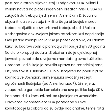
postizanje ratnih ciljeva“, stoji u odgovoru SDA. Milioni i
milioni novca na plate i ingeniozni kreatori misli u SDA su
zaključili da trebaju Sjedinjenim Američkim Državama
objasniti da se svrstaju ili – ili, iz čega bi čovjek morao i
trebao zaključiti da Amerikanci trebaju slijediti Bakira
Izetbegovića dok svojom jakom retorikom krši neprijatelje.
Ova jeftina manipulacija više je potez očajnika, ali i dokaz
kakvi su kadrovi vodili diplomatiju BiH posljednjih 30 godina.
Na dio o korupciji dodaju: „S obzirom da je cjelokupnoj
javnosti poznato da u vrijeme mandata glavne tužiteljice
Gordane Tadić, koja je završila upravo na američkoj crnoj
listi, sav fokus Tužilaštva BiH bio usmjeren na područja na
kojima žive Bošnjaci“, primjenjujući ovdašnji recept
ugroženosti Bošnjaka (od Amerikanaca?), čime je uz
zloupotrebu genocida kompletirana sva politika koju SDA
ima ponuditi u komunikaciji sa Sjedinjenim Američkim
Državama. Saopštenjem SDA potvrđene su sve
konstatacije Escobara da su ovdje nacionalne, teme rata,