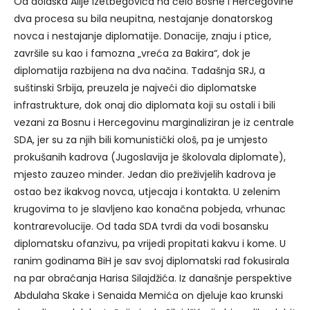
Od dolaska Alije Izetbegovića na čelo Bosne i Hercegovine
dva procesa su bila neupitna, nestajanje donatorskog
novca i nestajanje diplomatije. Donacije, znaju i ptice,
završile su kao i famozna „vreća za Bakira“, dok je
diplomatija razbijena na dva načina. Tadašnja SRJ, a
suštinski Srbija, preuzela je najveći dio diplomatske
infrastrukture, dok onaj dio diplomata koji su ostali i bili
vezani za Bosnu i Hercegovinu marginaliziran je iz centrale
SDA, jer su za njih bili komunistički ološ, pa je umjesto
prokušanih kadrova (Jugoslavija je školovala diplomate),
mjesto zauzeo minder. Jedan dio preživjelih kadrova je
ostao bez ikakvog novca, utjecaja i kontakta. U zelenim
krugovima to je slavljeno kao konačna pobjeda, vrhunac
kontrarevolucije. Od tada SDA tvrdi da vodi bosansku
diplomatsku ofanzivu, pa vrijedi propitati kakvu i kome. U
ranim godinama BiH je sav svoj diplomatski rad fokusirala
na par obraćanja Harisa Silajdžića. Iz današnje perspektive
Abdulaha Skake i Senaida Memića on djeluje kao krunski