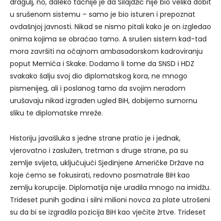
dragulj, no, daleko tačnije je da Silajdžić nije bio velika dobit
u srušenom sistemu – samo je bio isturen i prepoznat
ovdašnjoj javnosti. Nikad se nismo pitali kako je on izgledao
onima kojima se obraćao tamo. A srušen sistem kad-tad
mora završiti na očajnom ambasadorskom kadroviranju
poput Memića i Skake. Dodamo li tome da SNSD i HDZ
svakako šalju svoj dio diplomatskog kora, ne mnogo
pismenijeg, ali i poslanog tamo da svojim neradom
urušavaju nikad izgrađen ugled BiH, dobijemo sumornu
sliku te diplomatske mreže.
Historiju javašluka s jedne strane pratio je i jednak,
vjerovatno i zaslužen, tretman s druge strane, pa su
zemlje svijeta, uključujući Sjedinjene Američke Države na
koje ćemo se fokusirati, redovno posmatrale BiH kao
zemlju korupcije. Diplomatija nije uradila mnogo na imidžu.
Trideset punih godina i silni milioni novca za plate utrošeni
su da bi se izgradila pozicija BiH kao vječite žrtve. Trideset