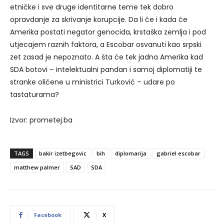
etničke i sve druge identitarne teme tek dobro
opravdanje za skrivanje korupcije. Da li će i kada će
Amerika postati negator genocida, krstaška zemlja i pod
utjecajem raznih faktora, a Escobar osvanuti kao srpski
zet zasad je nepoznato. A šta će tek jadna Amerika kad
SDA botovi – intelektualni pandan i samoj diplomatiji te
stranke oličene u ministrici Turković – udare po
tastaturama?
Izvor: prometej.ba
TAGS
bakir izetbegovic
bih
diplomarija
gabriel escobar
matthew palmer
SAD
SDA
Facebook
X