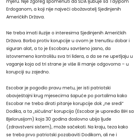
mjeru. Nije zgoreg spomenuti da SDA ljubuje sa Tayipom
Erdoganom, a koji nije najveći obožavatelj Sjedinjenih
Američkih Država.
Ne treba imati iluzije o interesima Sjedinjenih Američkih
Država. Borba protiv korupcije u ovom je trenutku dobar i
siguran alat, a to je Escobaru savršeno jasno, da
istovremeno kontrolišu sva tri lidera, a da se ne upetljaju u
vaganje koja od tri strane je više ili manje odgovorna – u
korupciji su zajedno.
Escobar je pogodio pravu metu, jer isti patriotski
obavještajni krug mjesecima šapuće po portalima kako
Escobar ne treba dirati pitanje korupcije dok „ne sredi“
Dodika, a ta „sićušna“ korupcija (Escobar je uporedio BiH sa
Bjelorusijom) koja 30 godina doslovno ubija ljude
(zdravstveni sistem), može sačekati. Na kraju, teza kako
se treba prvo patriotski pozabaviti Dodikom, ali ne i