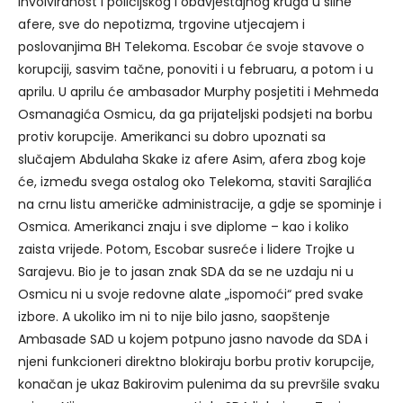
involviranost i policijskog i obavještajnog kruga u silne
afere, sve do nepotizma, trgovine utjecajem i
poslovanjima BH Telekoma. Escobar će svoje stavove o
korupciji, sasvim tačne, ponoviti i u februaru, a potom i u
aprilu. U aprilu će ambasador Murphy posjetiti i Mehmeda
Osmanagića Osmicu, da ga prijateljski podsjeti na borbu
protiv korupcije. Amerikanci su dobro upoznati sa
slučajem Abdulaha Skake iz afere Asim, afera zbog koje
će, između svega ostalog oko Telekoma, staviti Sarajlića
na crnu listu američke administracije, a gdje se spominje i
Osmica. Amerikanci znaju i sve diplome – kao i koliko
zaista vrijede. Potom, Escobar susreće i lidere Trojke u
Sarajevu. Bio je to jasan znak SDA da se ne uzdaju ni u
Osmicu ni u svoje redovne alate „ispomoći“ pred svake
izbore. A ukoliko im ni to nije bilo jasno, saopštenje
Ambasade SAD u kojem potpuno jasno navode da SDA i
njeni funkcioneri direktno blokiraju borbu protiv korupcije,
konačan je ukaz Bakirovim pulenima da su prevršile svaku