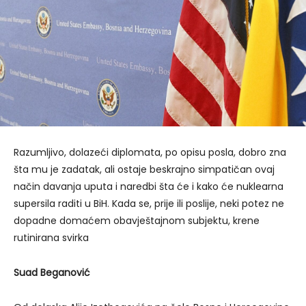
Razumljivo, dolazeći diplomata, po opisu posla, dobro zna
šta mu je zadatak, ali ostaje beskrajno simpatičan ovaj
način davanja uputa i naredbi šta će i kako će nuklearna
supersila raditi u BiH. Kada se, prije ili poslije, neki potez ne
dopadne domaćem obavještajnom subjektu, krene
rutinirana svirka
Suad Beganovi
ć