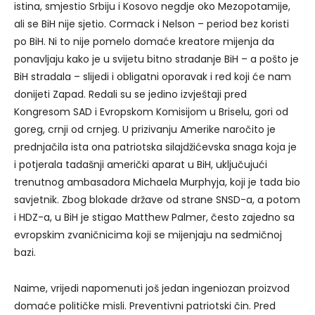
istina, smjestio Srbiju i Kosovo negdje oko Mezopotamije,
ali se BiH nije sjetio. Cormack i Nelson – period bez koristi
po BiH. Ni to nije pomelo domaće kreatore mijenja da
ponavljaju kako je u svijetu bitno stradanje BiH – a pošto je
BiH stradala – slijedi i obligatni oporavak i red koji će nam
donijeti Zapad. Redali su se jedino izvještaji pred
Kongresom SAD i Evropskom Komisijom u Briselu, gori od
goreg, crnji od crnjeg. U prizivanju Amerike naročito je
prednjačila ista ona patriotska silajdžićevska snaga koja je
i potjerala tadašnji američki aparat u BiH, uključujući
trenutnog ambasadora Michaela Murphyja, koji je tada bio
savjetnik. Zbog blokade države od strane SNSD-a, a potom
i HDZ-a, u BiH je stigao Matthew Palmer, često zajedno sa
evropskim zvaničnicima koji se mijenjaju na sedmičnoj
bazi.
Naime, vrijedi napomenuti još jedan ingeniozan proizvod
domaće političke misli. Preventivni patriotski čin. Pred