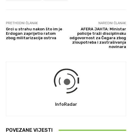
PRETHODNI ČLANAK
NAREDNI ČLANAK
Grci u strahu nakon što im je
AFERA JAHTA: Ministar
Erdogan zaprijetio ratom
policije traži disciplinsku
zbog militarizacije ostrva
odgovornost za Čegara zbog
zloupotreba i zastrašivanja
novinara
InfoRadar
POVEZANE VIJESTI