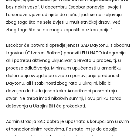
bez nekih veza“. U decembru Escobar ponavlja i svoje i
Larsonove izjave od riječi do riječi: „Ljudi se ne iseljavaju
zbog toga što ne žele živjeti u multietničkoj državi, već
zbog toga što se ne mogu zaposliti bez korupcije.“
Escobar će potvrditi opredjeljenost SAD Daytonu, slobodnu
trgovinu (Otvoreni Balkan) ponoviti EU i NATO integracije,
ali i potrebu aktivnog uključivanja Hrvata u proces, tj. u
procese odlučivanja. Minimum upućenosti u američku
diplomatiju svugdje po svijetu i ponavljanje predanosti
Daytonu, ali i stabilnosti zbog rata u Ukrajini, bila bi
dovoljna da bude jasno kako Amerikanci posmatraju
stvari. Ne treba imati nikakvih sumnji, i ovu priliku zarad
dešavanja u Ukrajini BiH će prokockati.
Administracija SAD dobro je upoznata s korupcijom u svim
etnonacionalnim redovima. Poznata im je do detalja