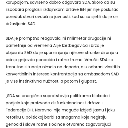
korupcijom, savršeno dobro odgovara SDA. Skoro da su
Escobara proglasili izdajnikom države BiH jer nije poslušao
poredak stvari ovdašnje javnosti, kad su se sjetili da je on
državljanin SAD.
SDA je promptno reagovala, ni milimetar drugačije ni
pametnije od vremena Alije Izetbegovića i brzo je
objasnila SAD da je spominjanje njihove stranke diranje u
osinje gnijezdo genocida i ratne trume. Vrhuški SDA se
trenutna situacija nimalo ne dopada, a u odbrani vlastitih
konvertibilnih interesa konfrontacija sa ambasadom SAD
je više instinktivna nužnost, a potom i glupost.
„SDA se energično suprotstavlja politikama blokada i
podjela koje proizvode disfunkcionalnost države i
Federacije BiH. Naravno, nije moguće izbjeći jasnu i jaku
retoriku u političkoj borbi sa snagama koje negiraju
genocid i slave ratne zločince otvoreno zagovarajući