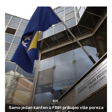
BIH
Samo jedan kanton u FBiH prikupio više poreza