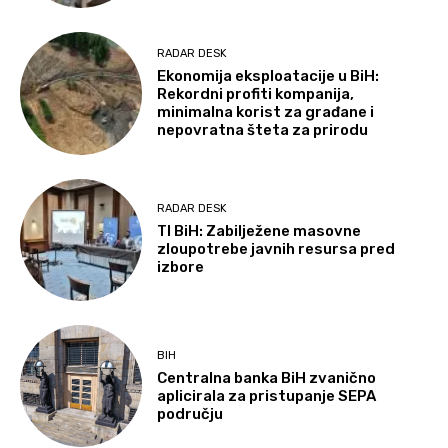
RADAR DESK
Ekonomija eksploatacije u BiH:
Rekordni profiti kompanija,
minimalna korist za građane i
nepovratna šteta za prirodu
RADAR DESK
TI BiH: Zabilježene masovne
zloupotrebe javnih resursa pred
izbore
BIH
Centralna banka BiH zvanično
aplicirala za pristupanje SEPA
području