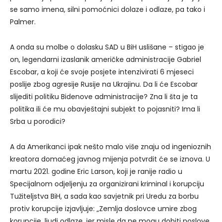
se samo imena, silni pomoćnici dolaze i odlaze, pa tako i
Palmer.
A onda su molbe o dolasku SAD u BiH uslišane – stigao je
on, legendarni izaslanik američke administracije Gabriel
Escobar, a koji će svoje posjete intenzivirati 6 mjeseci
poslije zbog agresije Rusije na Ukrajinu. Da li će Escobar
slijediti politiku Bidenove administracije? Zna li šta je ta
politika ili će mu obavještajni subjekt to pojasniti? Ima li
Srba u porodici?
A da Amerikanci ipak nešto malo više znaju od ingenioznih
kreatora domaćeg javnog mijenja potvrdit će se iznova. U
martu 2021. godine Eric Larson, koji je ranije radio u
Specijalnom odjeljenju za organizirani kriminal i korupciju
Tužiteljstva BiH, a sada kao savjetnik pri Uredu za borbu
protiv korupcije izjavljuje: „Zemlja doslovce umire zbog
korupcije, ljudi odlaze, jer misle da ne mogu dobiti poslove