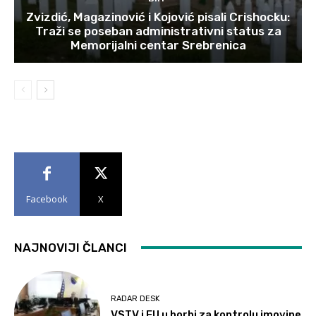
Zvizdić, Magazinović i Kojović pisali Crishocku:
Traži se poseban administrativni status za
Memorijalni centar Srebrenica
Facebook
X
NAJNOVIJI ČLANCI
RADAR DESK
VSTV i EU u borbi za kontrolu imovine