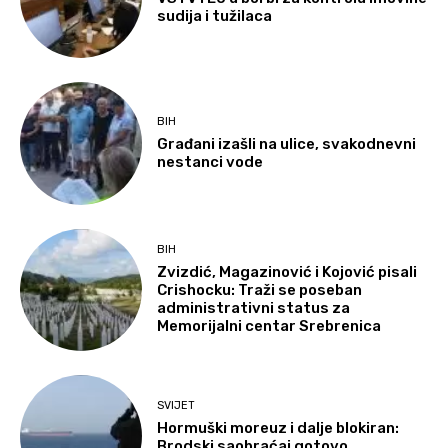
sudija i tužilaca
BIH
Građani izašli na ulice, svakodnevni
nestanci vode
BIH
Zvizdić, Magazinović i Kojović pisali
Crishocku: Traži se poseban
administrativni status za
Memorijalni centar Srebrenica
SVIJET
Hormuški moreuz i dalje blokiran:
Brodski saobraćaj gotovo