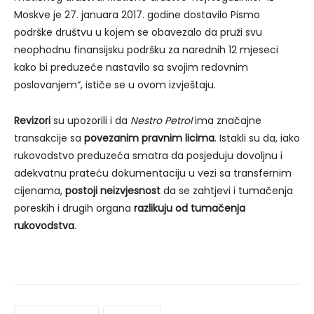
Moskve je 27. januara 2017. godine dostavilo Pismo
podrške društvu u kojem se obavezalo da pruži svu
neophodnu finansijsku podršku za narednih 12 mjeseci
kako bi preduzeće nastavilo sa svojim redovnim
poslovanjem“, ističe se u ovom izvještaju.
Revizori
su upozorili i da
Nestro Petrol
ima značajne
transakcije sa
povezanim pravnim licima
. Istakli su da, iako
rukovodstvo preduzeća smatra da posjeduju dovoljnu i
adekvatnu prateću dokumentaciju u vezi sa transfernim
cijenama,
postoji neizvjesnost
da se zahtjevi i tumačenja
poreskih i drugih organa
razlikuju od tumačenja
rukovodstva
.