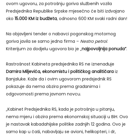
ovom ugovoru, za potrošnju goriva službenih vozila
Predsjednika Republike Srpske mjesečno će biti izdvajano
oko
15.000 KM iz budžeta
, odnosno 600 KM svaki radni dan!
Na objavljeni tender o nabavci pogonskog motornog
goriva javila se samo jedna firma –
Nestro petrol
.
Kriterijum za dodjelu ugovora bio je „
najpovoljnija ponuda“
.
Rastrošnost Kabineta predsjednika RS ne iznenađuje
Damira Miljevića, ekonomistu i političkog analitičara
iz
Banjaluke. Kaže da i ovim ugovorom predsjednik RS
pokazuje da nema obzira prema građanima i
odgovornosti prema javnom novcu.
„Kabinet Predsjednika RS, kada je potrošnja u pitanju,
nema mjeru i obzira prema ekonomskoj situaciji u BiH. Ovo
je nastavak kabadahijske politike zadnjih 12 godina. Ovo je
samo kap u čaši, nabavljaju se
avioni, helikopteri, i dr,