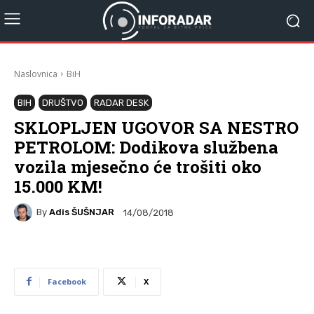
Naslovnica
BiH
BIH
DRUŠTVO
RADAR DESK
SKLOPLJEN UGOVOR SA NESTRO
PETROLOM: Dodikova službena
vozila mjesečno će trošiti oko
15.000 KM!
By
Adis ŠUŠNJAR
14/08/2018
Facebook
X