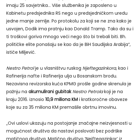
ima
ju 25 savjetnika… Više službenika je zaposleno u
Kabinetu predsjednika RS nego u predsjedničkom uredu
jedne manje zemlje. Po protokolu za koji se ne zna kako je
usvojen, Dodik ima pratnju kao Donald Tramp. Tako da su i
ti troškovi goriva mnogo veći nego što bi trebali biti. Bh.
političke elite ponašaju se kao da je BiH Saudijska Arabija“,
ističe Miljević.
Nestro Petrol
je u vlasništvu ruskog
Njeftegazinkora
, kao i
Rafinerija nafte i Rafinerija ulja u Bosanskom brodu.
Nezavisna revizorska kuća KPMG prošle godine skrenula je
pažnju na
akumulirani gubitak
Nestro Petrola
koji je na
kraju 2016. iznosio
10,9 miliona KM
i kratkoročne obaveze
koje su za 35 miliona KM premašile obrtnu imovinu.
„Ovi uslovi ukazuju na postojanje značajne neizvjesnosti u
mogućnost društva da nastavi poslovati bez podrške
matičnog društva. Matično društvo ‘Nejftegazinkor’ iz