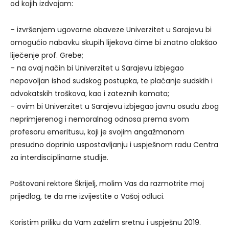
od kojih izdvajam:
– izvršenjem ugovorne obaveze Univerzitet u Sarajevu bi
omogućio nabavku skupih lijekova čime bi znatno olakšao
liječenje prof. Grebe;
– na ovaj način bi Univerzitet u Sarajevu izbjegao
nepovoljan ishod sudskog postupka, te plaćanje sudskih i
advokatskih troškova, kao i zateznih kamata;
– ovim bi Univerzitet u Sarajevu izbjegao javnu osudu zbog
neprimjerenog i nemoralnog odnosa prema svom
profesoru emeritusu, koji je svojim angažmanom
presudno doprinio uspostavljanju i uspješnom radu Centra
za interdisciplinarne studije.
Poštovani rektore Škrijelj, molim Vas da razmotrite moj
prijedlog, te da me izvijestite o Vašoj odluci.
Koristim priliku da Vam zaželim sretnu i uspješnu 2019.