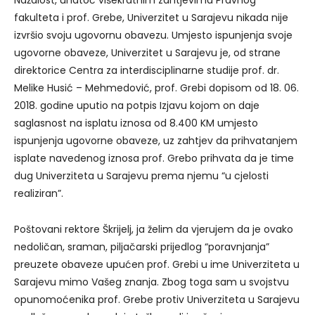
Nažalost, unatoč višekratnim zahtjevima Pravnog
fakulteta i prof. Grebe, Univerzitet u Sarajevu nikada nije
izvršio svoju ugovornu obavezu. Umjesto ispunjenja svoje
ugovorne obaveze, Univerzitet u Sarajevu je, od strane
direktorice Centra za interdisciplinarne studije prof. dr.
Melike Husić – Mehmedović, prof. Grebi dopisom od 18. 06.
2018. godine uputio na potpis Izjavu kojom on daje
saglasnost na isplatu iznosa od 8.400 KM umjesto
ispunjenja ugovorne obaveze, uz zahtjev da prihvatanjem
isplate navedenog iznosa prof. Grebo prihvata da je time
dug Univerziteta u Sarajevu prema njemu “u cjelosti
realiziran”.
Poštovani rektore Škrijelj, ja želim da vjerujem da je ovako
nedoličan, sraman, piljačarski prijedlog “poravnjanja”
preuzete obaveze upućen prof. Grebi u ime Univerziteta u
Sarajevu mimo Vašeg znanja. Zbog toga sam u svojstvu
opunomoćenika prof. Grebe protiv Univerziteta u Sarajevu