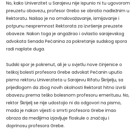
No, kako Univerzitet u Sarajevu nije ispunio ni tu ugovorom
preuzetu obavezu, profesor Grebo se obratio nadležnim u
Rektoratu. Naišao je na omalovažavanje, ismijavanje i
potpunu nespremnost Rektorata za izvršenje preuzete
obaveze. Nakon toga je angažirao i ovlastio sarajevskog
advokata Senada Pećanina za pokretanje sudskog spora
radi naplate duga.
Sudski spor je pokrenut, ali je u svjetlu nove činjenice o
teškoj bolesti profesora Grebe advokat Pećanin uputio
pismo rektoru Univerziteta u Sarajevu Rifatu Škrijelju, sa
prijedlogom da zbog novih okolnosti Rektorat hitno izvrši
obavezu prema teško bolesnom profesoru emeritusu. No,
rektor Škrijelj se nije udostojio ni da odgovori na pismo,
mada je nakon vijesti o smrti profesora Grebe imao
obraza da medijima izjavljuje floskule o značaju i
doprinosu profesora Grebe.