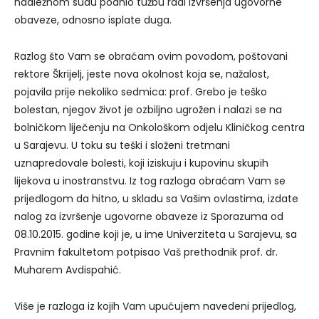
nadležnom sudu podnio tužbu radi izvršenja ugovorne
obaveze, odnosno isplate duga.
Razlog što Vam se obraćam ovim povodom, poštovani
rektore Škrijelj, jeste nova okolnost koja se, nažalost,
pojavila prije nekoliko sedmica: prof. Grebo je teško
bolestan, njegov život je ozbiljno ugrožen i nalazi se na
bolničkom liječenju na Onkološkom odjelu Kliničkog centra
u Sarajevu. U toku su teški i složeni tretmani
uznapredovale bolesti, koji iziskuju i kupovinu skupih
lijekova u inostranstvu. Iz tog razloga obraćam Vam se
prijedlogom da hitno, u skladu sa Vašim ovlastima, izdate
nalog za izvršenje ugovorne obaveze iz Sporazuma od
08.10.2015. godine koji je, u ime Univerziteta u Sarajevu, sa
Pravnim fakultetom potpisao Vaš prethodnik prof. dr.
Muharem Avdispahić.
Više je razloga iz kojih Vam upućujem navedeni prijedlog,