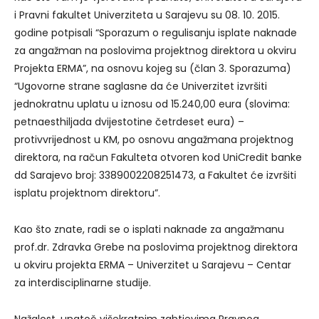
i Pravni fakultet Univerziteta u Sarajevu su 08. 10. 2015.
godine potpisali “Sporazum o regulisanju isplate naknade
za angažman na poslovima projektnog direktora u okviru
Projekta ERMA”, na osnovu kojeg su (član 3. Sporazuma)
“Ugovorne strane saglasne da će Univerzitet izvršiti
jednokratnu uplatu u iznosu od 15.240,00 eura (slovima:
petnaesthiljada dvijestotine četrdeset eura) –
protivvrijednost u KM, po osnovu angažmana projektnog
direktora, na račun Fakulteta otvoren kod UniCredit banke
dd Sarajevo broj: 3389002208251473, a Fakultet će izvršiti
isplatu projektnom direktoru”.
Kao što znate, radi se o isplati naknade za angažmanu
prof.dr. Zdravka Grebe na poslovima projektnog direktora
u okviru projekta ERMA – Univerzitet u Sarajevu – Centar
za interdisciplinarne studije.