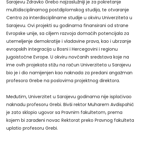
Sarajevu Zdravko Grebo najzaslužniji je za pokretanje
multidisciplinarnog postdiplomskog studija, te otvaranje
Centra za interdisciplinarne studije u okviru Univerziteta u
Sarajevu. Ovi projekti su godinama finansirani od strane
Evropske unije, sa ciljem razvoja domaćih potencijala za
utemeljenje demokratije i vladavine prava, kao i ubrzanje
evropskih integracija u Bosni i Hercegovini i regionu
jugoistočne Evrope. U okviru novčanih sredstava koje na
ime ovih projekata stižu na račun Univerziteta u Sarajevu
bio je i dio namijenjen kao naknada za predani angažman
profesora Grebe na poslovima projektnog direktora.
Međutim, Univerzitet u Sarajevu godinama nije isplaćivao
naknadu profesoru Grebi. Bivši rektor Muharem Avdispahić
je zato sklopio ugovor sa Pravnim fakultetom, prema
kojem bi zarađeni novac Rektorat preko Pravnog fakulteta
uplatio profesoru Grebi.