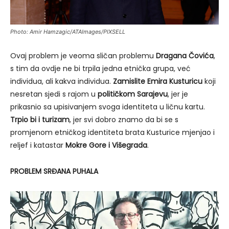
Photo: Amir Hamzagic/ATAImages/PIXSELL
Ovaj problem je veoma sličan problemu
Dragana Čovića
,
s tim da ovdje ne bi trpila jedna etnička grupa, već
individua, ali kakva individua.
Zamislite Emira Kusturicu
koji
nesretan sjedi s rajom u
političkom Sarajevu
, jer je
prikasnio sa upisivanjem svoga identiteta u ličnu kartu.
Trpio bi i turizam
, jer svi dobro znamo da bi se s
promjenom etničkog identiteta brata Kusturice mjenjao i
reljef i katastar
Mokre Gore i Višegrada
.
PROBLEM SRĐANA PUHALA