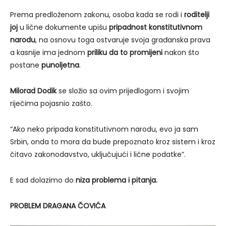
Prema predloženom zakonu, osoba kada se rodi i
roditelji
joj
u lične dokumente upišu
pripadnost konstitutivnom
narodu
, na osnovu toga ostvaruje svoja građanska prava
a kasnije ima jednom
priliku da to promijeni
nakon što
postane
punoljetna
.
Milorad Dodik
se složio sa ovim prijedlogom i svojim
riječima pojasnio zašto.
“Ako neko pripada konstitutivnom narodu, evo ja sam
Srbin, onda to mora da bude prepoznato kroz sistem i kroz
čitavo zakonodavstvo, uključujući i lične podatke”.
E sad dolazimo do
niza problema i pitanja.
PROBLEM DRAGANA ČOVIĆA