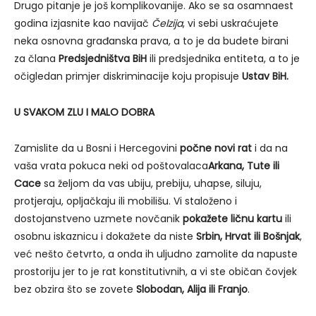
Drugo pitanje je još komplikovanije. Ako se sa osamnaest
godina izjasnite kao navijač
Čelzija
, vi sebi uskraćujete
neka osnovna građanska prava, a to je da budete birani
za člana
Predsjedništva BiH
ili predsjednika entiteta, a to je
očigledan primjer diskriminacije koju propisuje
Ustav BiH.
U SVAKOM ZLU I MALO DOBRA
Zamislite da u Bosni i Hercegovini
počne novi rat
i da na
vaša vrata pokuca neki od poštovalaca
Arkana, Tute ili
Cace
sa željom da vas ubiju, prebiju, uhapse, siluju,
protjeraju, opljačkaju ili mobilišu. Vi staloženo i
dostojanstveno uzmete novčanik
pokažete ličnu kartu
ili
osobnu iskaznicu i dokažete da niste
Srbin, Hrvat ili Bošnjak
,
već nešto četvrto, a onda ih uljudno zamolite da napuste
prostoriju jer to je rat konstitutivnih, a vi ste običan čovjek
bez obzira što se zovete
Slobodan, Alija ili Franjo
.