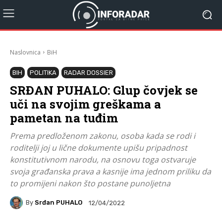
Naslovnica
BiH
BIH
POLITIKA
RADAR DOSSIER
SRĐAN PUHALO: Glup čovjek se
uči na svojim greškama a
pametan na tuđim
Prema predloženom zakonu, osoba kada se rodi i
roditelji joj u lične dokumente upišu pripadnost
konstitutivnom narodu, na osnovu toga ostvaruje
svoja građanska prava a kasnije ima jednom priliku da
to promijeni nakon što postane punoljetna
By
Srđan PUHALO
12/04/2022