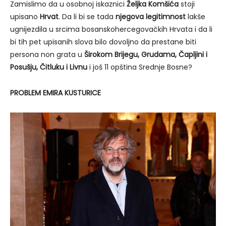
Zamislimo da u osobnoj iskaznici
Željka Komšića
stoji
upisano
Hrvat
. Da li bi se tada
njegova legitimnost
lakše
ugnijezdila u srcima bosanskohercegovačkih Hrvata i da li
bi tih pet upisanih slova bilo dovoljno da prestane biti
persona non grata u
Širokom Brijegu, Grudama, Čapljini i
Posušju, Čitluku i Livnu
i još 11 opština Srednje Bosne?
PROBLEM EMIRA KUSTURICE