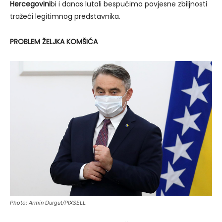
Hercegovini
bi i danas lutali bespućima povjesne zbiljnosti
tražeći legitimnog predstavnika.
PROBLEM ŽELJKA KOMŠIĆA
Photo: Armin Durgut/PIXSELL