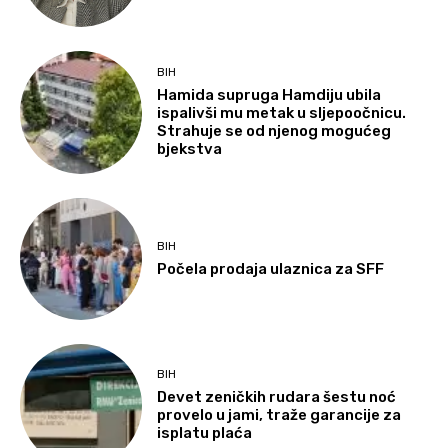
BIH
Hamida supruga Hamdiju ubila
ispalivši mu metak u sljepoočnicu.
Strahuje se od njenog mogućeg
bjekstva
BIH
Počela prodaja ulaznica za SFF
BIH
Devet zeničkih rudara šestu noć
provelo u jami, traže garancije za
isplatu plaća