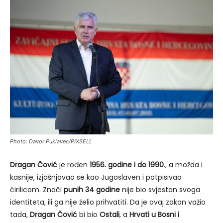
Photo: Davor Puklavec/PIXSELL
Dragan Čović
je rođen
1956. godine i do 1990
., a možda i
kasnije, izjašnjavao se kao Jugoslaven i potpisivao
ćirilicom. Znači
punih 34 godine
nije bio svjestan svoga
identiteta, ili ga nije želio prihvatiti. Da je ovaj zakon važio
tada,
Dragan Čović
bi bio
Ostali
, a
Hrvati u Bosni i