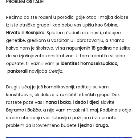
PROBLEM OSTALIH
Recimo da ste rođeni u porodici gdje otac i majka dolaze
iz iste etničke grupe i kao bebu vas upišu kao
Srbina,
Hrvata ili Bošnjaka
. Spletom čudnih okolnosti, uticajem
genetike, greškom u vaspitanju i obrazovanju, a znamo
kakvo nam je školstvo, vi sa
napunjenih 18 godina
ne želite
da se izjašnjavate konstitutivno. U tom trenutku vi sebe
opažate, tj. važniji vam je
identitet homoseksualaca,
pankera
ili navijača
Čelzija
.
Drugi slučaj je još komplikovaniji, roditelji su vam
konstitutivni, ali dolaze iz različitih etničkih grupa. Dok
rastete paze vas i
nana i baka, i dedo i djed
, slavite
Bajrame i Božiće
, a nije vam mrzak ni
1. maj
. Rodbina s obje
strane obasipaju vas ljubavlju i pažnjom i vi nemate
problem da istovremeno budete
i jedno i drugo.