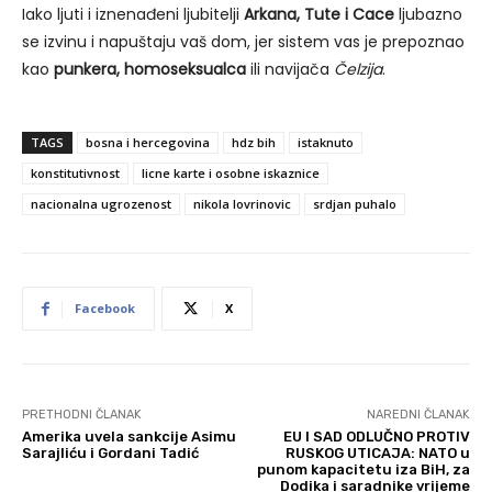
Iako ljuti i iznenađeni ljubitelji
Arkana, Tute i Cace
ljubazno
se izvinu i napuštaju vaš dom, jer sistem vas je prepoznao
kao
punkera, homoseksualca
ili navijača
Čelzija
.
TAGS
bosna i hercegovina
hdz bih
istaknuto
konstitutivnost
licne karte i osobne iskaznice
nacionalna ugrozenost
nikola lovrinovic
srdjan puhalo
Facebook
X
PRETHODNI ČLANAK
NAREDNI ČLANAK
Amerika uvela sankcije Asimu
EU I SAD ODLUČNO PROTIV
Sarajliću i Gordani Tadić
RUSKOG UTICAJA: NATO u
punom kapacitetu iza BiH, za
Dodika i saradnike vrijeme