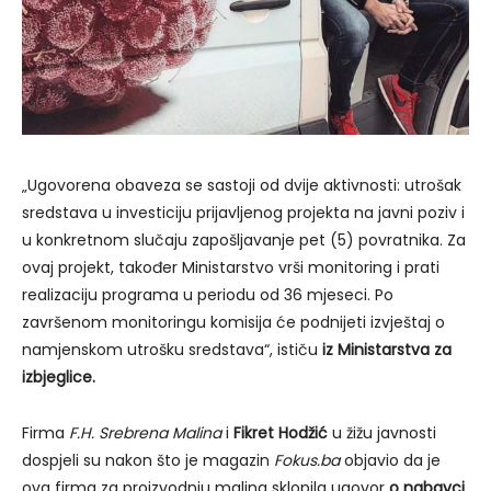
„Ugovorena obaveza se sastoji od dvije aktivnosti: utrošak
sredstava u investiciju prijavljenog projekta na javni poziv i
u konkretnom slučaju zapošljavanje pet (5) povratnika. Za
ovaj projekt, također Ministarstvo vrši monitoring i prati
realizaciju programa u periodu od 36 mjeseci. Po
završenom monitoringu komisija će podnijeti izvještaj o
namjenskom utrošku sredstava“, ističu
iz Ministarstva za
izbjeglice.
Firma
F.H. Srebrena Malina
i
Fikret Hodžić
u žižu javnosti
dospjeli su nakon što je magazin
Fokus.ba
objavio da je
ova firma za proizvodnju malina sklopila ugovor
o nabavci