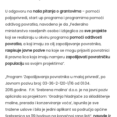
U odgovoru na
naša pitanja o grantovima
– pomoći
poljoprivredi, start up programa i programima pomoći
održivog povratka, navodeno je da „Federalno
ministarstvo raseljenih osoba i izbjeglica za
sve projekte
koji se realiziraju u okviru programa
pomoći održivosti
povratka
, a koji imaju za cilj zapošljavanje povratnika,
raspisuje javne pozive
na koje se mogu prijaviti povratnici
ili pravna lica koja imaju namjeru
zapošljavati povratničku
populaciju
sa svojim projektima“.
„Program ‘Zapošljavanja povratnika u maloj privredi’, po
Javnom pozivu broj: 03-36-2-120-1/16 od 01.04.
2016.godine. F.H. ‘Srebrena malina’ d.o.o. je na javni poziv
aplicirala sa projektom: ‘Gradnja hladnjače za skladištenje
maline, prerada i konzerviranje voća’, ispunila je sve
tražene uslove i bila je jedini aplikant sa područja općine
Srebrenica sa 119 bodova na konačnoj rang listi“,
navode iz