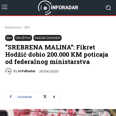
Naslovnica
BiH
BIH
DRUŠTVO
RADAR DOSSIER
“SREBRENA MALINA”: Fikret
Hodžić dobio 200.000 KM poticaja
od federalnog ministarstva
By
InfoRadar
29/04/2020
Facebook
X