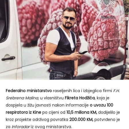
Federalno ministarstvo
raseljenih lica i izbjeglica firmi
F.H.
Srebrena Malina,
u vlasništvu
Fikreta Hodžića
, koja je
dospjela u žižu javnosti nakon informacije
o uvozu 100
respiratora iz Kine
po cijeni od
10,5 miliona KM,
dodijelilo je
kroz projekte održivog povratka
200.000 KM,
potvrđeno je
za
Inforadar
iz ovog ministarstva.