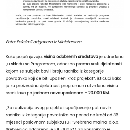
Foto: Faksimil odgovora iz Ministarstva
Kako pojašnjavaju,
visina odobrenih sredstava
je određena
„u skladu sa Programom, odnosno
prema vrsti djelatnosti
kojom se subjekt bavi i broju radnika iz kategorije
povratnika koji će biti uposleni kroz projekat“, ističući kako
je za proizvodnu djelatnost programom utvrđena visina
sredstava po
jednom novouposlenom – 20.000 KM.
„Za realizaciju ovog projekta i upošljavanje pet novih
radnika iz kategorije povratnika na period ne kraći od 36
mjeseci poslovnom subjektu F.H. ‘Srebrena malina’ d.o.o.
Srebrenica odobreno je 100.000 KM. Sa korisnikom je