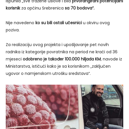
ispunila „sve tražene uslove i bila
prvorangirani potencijalni
korisnik
za općinu Srebrenica
sa 70 bodova“.
Nije navedeno
ko su bili ostali učesnici
u okviru ovog
poziva.
Za realizaciju ovog projekta i upošljavanje pet novih
radnika iz kategorije povratnika na period ne kraći od 36
mjeseci
odobreno je također 100.000 hiljada KM
, navode iz
Ministarstva, ističući kako je sa korisnikom „zaključen
ugovor o namjenskom utrošku sredstava“.