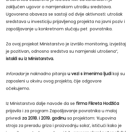
zaključen ugovor o namjenskom utrošku sredstava.
Ugovorena obaveza se sastoji od dvije aktivnosti: utrošak
sredstava u investiciju prijavljenog projekta na javni poziv i
zapošljavanje u konkretnom slučaju pet povratnika.
Za ovaj projekat Ministarstvo je izvršilo monitoring, izvještaj
je pozitivan, odnosno sredstva su namjenski utrošena“,
istakli su iz Ministarstva.
Inforadar
je naknadno pitanja
u vezi s imenima ljudi
koji su
zaposleni u okviru ovog projekta, čije odgovore
očekujemo.
Iz Ministarstva dalje navode da se
firma Fikreta Hodžića
prijavila i za program Zapošljavanje povratnika u maloj
privredi
za 2018. i 2019. godinu
sa projektom: ‘Kupovina
stroja za preradu griza i proizvodnju soka’, ističući kako je