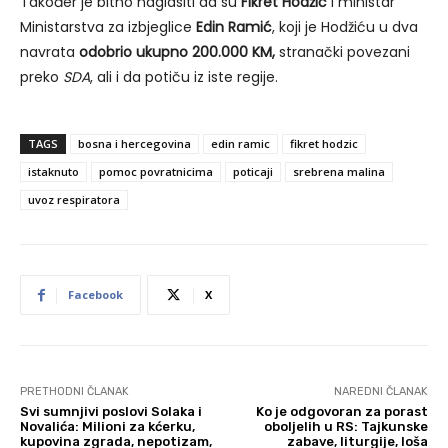
Također je bitno naglasiti da su
Fikret Hodžić
i ministar
Ministarstva za izbjeglice
Edin Ramić
, koji je Hodžiću u dva
navrata
odobrio ukupno 200.000 KM,
stranački povezani
preko
SDA
, ali i da potiču iz iste regije.
TAGS
bosna i hercegovina
edin ramic
fikret hodzic
istaknuto
pomoc povratnicima
poticaji
srebrena malina
uvoz respiratora
Facebook
X
PRETHODNI ČLANAK
NAREDNI ČLANAK
Svi sumnjivi poslovi Solaka i
Ko je odgovoran za porast
Novalića: Milioni za kćerku,
oboljelih u RS: Tajkunske
kupovina zgrada, nepotizam,
zabave, liturgije, loša