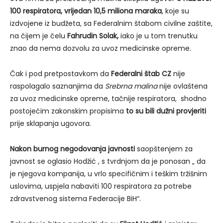
100 respiratora, vrijedan 10,5 miliona maraka
, koje su
izdvojene iz budžeta, sa Federalnim štabom civilne zaštite,
na čijem je čelu
Fahrudin Solak,
iako je u tom trenutku
znao da nema dozvolu za uvoz medicinske opreme.
Čak i pod pretpostavkom da
Federalni štab CZ
nije
raspolagalo saznanjima da
Srebrna malina
nije ovlaštena
za uvoz medicinske opreme, tačnije respiratora, shodno
postojećim zakonskim propisima
to su bili dužni provjeriti
prije sklapanja ugovora.
Nakon burnog negodovanja javnosti
saopštenjem za
javnost se oglasio Hodžić , s tvrdnjom da je ponosan „ da
je njegova kompanija, u vrlo specifičnim i teškim tržišnim
uslovima, uspjela nabaviti 100 respiratora za potrebe
zdravstvenog sistema Federacije BiH“.