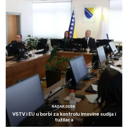
RADAR DESK
VSTV i EU u borbi za kontrolu imovine sudija i
tužilaca