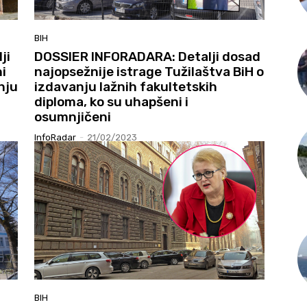
BIH
ji
DOSSIER INFORADARA: Detalji dosad
i
najopsežnije istrage Tužilaštva BiH o
nju
izdavanju lažnih fakultetskih
diploma, ko su uhapšeni i
osumnjičeni
InfoRadar
-
21/02/2023
BIH