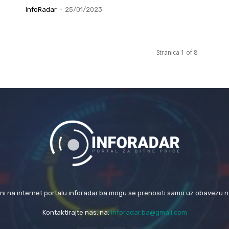
InfoRadar
-
25/01/2023
Stranica 1 of 8
eni na internet portalu inforadar.ba mogu se prenositi samo uz obavezu 
Kontaktirajte nas: na:
inforadar.ba@gmail.com