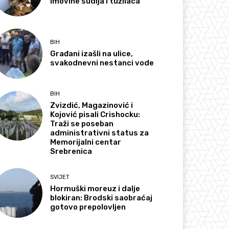
imovine sudija i tužilaca
BIH
Građani izašli na ulice,
svakodnevni nestanci vode
BIH
Zvizdić, Magazinović i
Kojović pisali Crishocku:
Traži se poseban
administrativni status za
Memorijalni centar
Srebrenica
SVIJET
Hormuški moreuz i dalje
blokiran: Brodski saobraćaj
gotovo prepolovljen