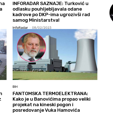
ena
INFORADAR SAZNAJE: Turković u
la
odlasku pouhljebljavala odane
kadrove po DKP-ima ugrozivši rad
samog Ministarstva!
InfoRadar
-
08/02/2023
BIH
n
FANTOMSKA TERMOELEKTRANA:
z
Kako je u Banovićima propao veliki
projekat na kineski pogon i
posredovanje Vuka Hamovića