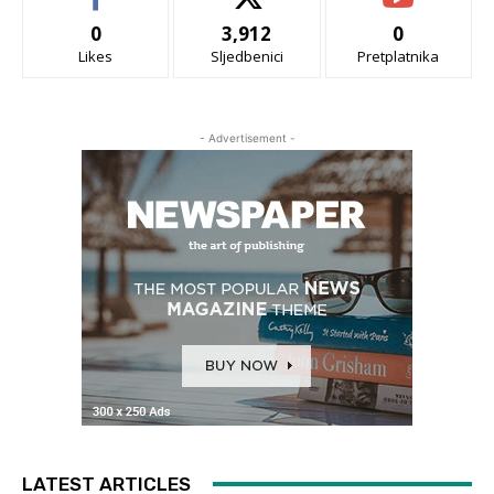
0
3,912
0
Likes
Sljedbenici
Pretplatnika
- Advertisement -
LATEST ARTICLES