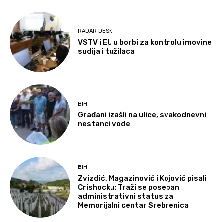
RADAR DESK
VSTV i EU u borbi za kontrolu imovine
sudija i tužilaca
BIH
Građani izašli na ulice, svakodnevni
nestanci vode
BIH
Zvizdić, Magazinović i Kojović pisali
Crishocku: Traži se poseban
administrativni status za
Memorijalni centar Srebrenica