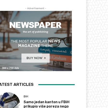
- Advertisement -
ATEST ARTICLES
BIH
Samo jedan kanton u FBiH
prikupio više poreza nego