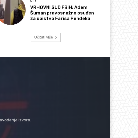
BIH
VRHOVNI SUD FBiH: Adem
Šuman pravosnažno osuđen
za ubistvo Farisa Pendeka
Učitati više
navođenja izvora.