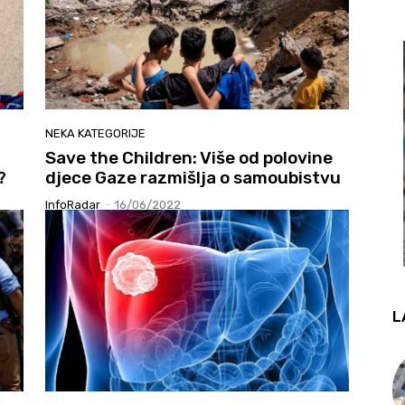
NEKA KATEGORIJE
Save the Children: Više od polovine
?
djece Gaze razmišlja o samoubistvu
InfoRadar
-
16/06/2022
L