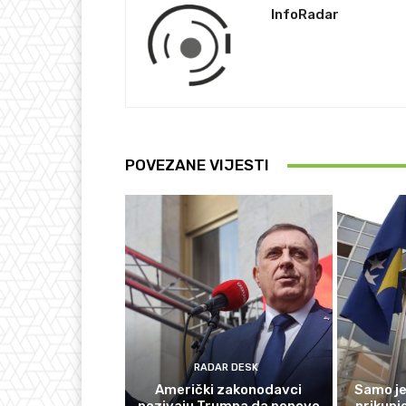
InfoRadar
POVEZANE VIJESTI
RADAR DESK
Američki zakonodavci
Samo je
pozivaju Trumpa da ponovo
prikupi