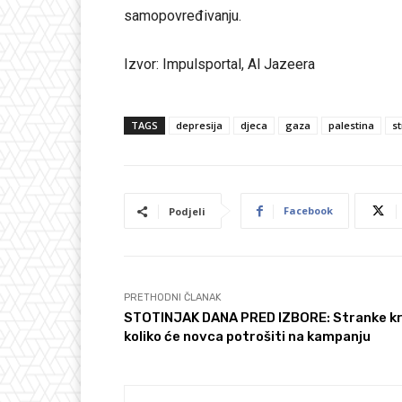
samopovređivanju.
Izvor: Impulsportal, Al Jazeera
TAGS
depresija
djeca
gaza
palestina
s
Facebook
Podjeli
PRETHODNI ČLANAK
STOTINJAK DANA PRED IZBORE: Stranke kr
koliko će novca potrošiti na kampanju