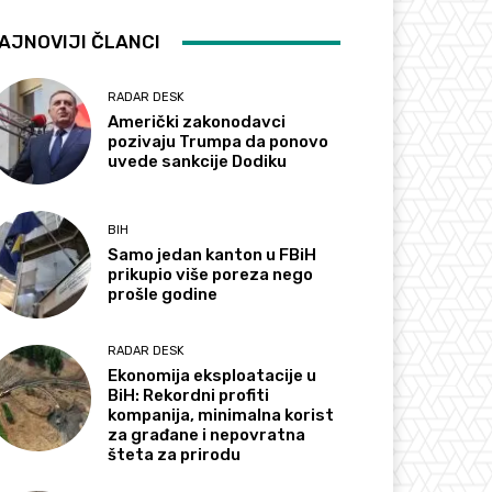
AJNOVIJI ČLANCI
RADAR DESK
Američki zakonodavci
pozivaju Trumpa da ponovo
uvede sankcije Dodiku
BIH
Samo jedan kanton u FBiH
prikupio više poreza nego
prošle godine
RADAR DESK
Ekonomija eksploatacije u
BiH: Rekordni profiti
kompanija, minimalna korist
za građane i nepovratna
šteta za prirodu