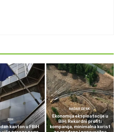
RADAR DESK
Ekonomija eksploatacije u
BIH
BiH: Rekordni profiti
dan kanton u FBiH
kompanija, minimalna korist
o više poreza nego
za građane i nepovratna