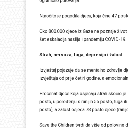
ograničilo putovanja.
Naročito je pogodila djecu, koja čine 47 posto
Oko 800.000 djece iz Gaze ne poznaje život b
šet eskalacija nasilja i pandemiju COVID-19.
Strah, nervoza, tuga, depresija i žalost
Izvještaj pojazuje da se mentalno zdravlje d
izvještaja od prije četiri godine, a emocional
Procenat djece koja osjećaju strah skočio je 
posto, u poređenju s ranijih 55 posto, tuga il
posto), a žalost osjeća 78 posto djece (ranij
Save the Children tvrdi da više od polovine d