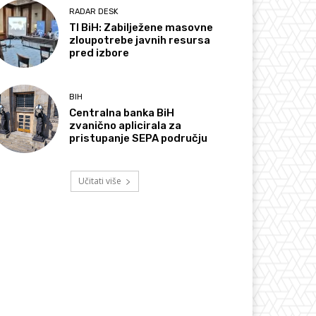
RADAR DESK
TI BiH: Zabilježene masovne
zloupotrebe javnih resursa
pred izbore
BIH
Centralna banka BiH
zvanično aplicirala za
pristupanje SEPA području
Učitati više