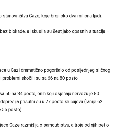
 stanovništva Gaze, koje broji oko dva miliona ljudi.
ez blokade, a iskusila su šest jako opasnih situacija –
jece u Gazi dramatično pogoršalo od posljednjeg sličnog
ni problemi skočili su sa 66 na 80 posto.
sa 50 na 84 posto, onih koji osjećaju nervozu je 80
i depresija prisutni su u 77 posto slučajeva (ranije 62
e 55 posto).
jece Gaze razmišlja o samoubistvu, a troje od njih pet o