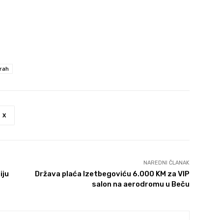
trah
X
NAREDNI ČLANAK
iju
Država plaća Izetbegoviću 6.000 KM za VIP
salon na aerodromu u Beču