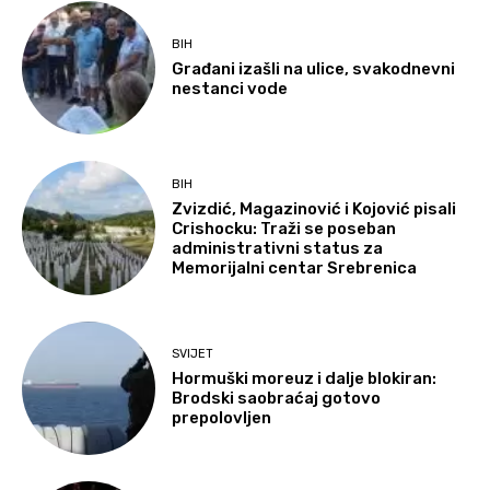
BIH
Građani izašli na ulice, svakodnevni
nestanci vode
BIH
Zvizdić, Magazinović i Kojović pisali
Crishocku: Traži se poseban
administrativni status za
Memorijalni centar Srebrenica
SVIJET
Hormuški moreuz i dalje blokiran:
Brodski saobraćaj gotovo
prepolovljen