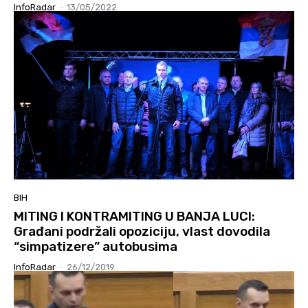
InfoRadar
-
13/05/2022
BIH
MITING I KONTRAMITING U BANJA LUCI:
Građani podržali opoziciju, vlast dovodila
“simpatizere” autobusima
InfoRadar
-
26/12/2019