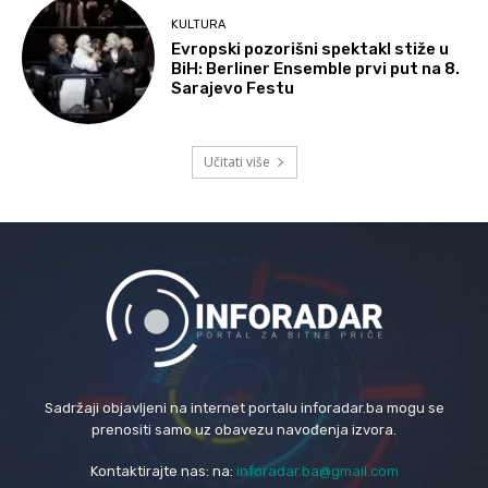
KULTURA
Evropski pozorišni spektakl stiže u
BiH: Berliner Ensemble prvi put na 8.
Sarajevo Festu
Učitati više
Sadržaji objavljeni na internet portalu inforadar.ba mogu se
prenositi samo uz obavezu navođenja izvora.
Kontaktirajte nas: na:
inforadar.ba@gmail.com