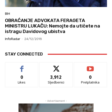
BIH
OBRAĆANJE ADVOKATA FERAGETA
MINISTRU LUKAČU: Nemojte da utičete na
istragu Davidovog ubistva
InfoRadar
-
24/12/2018
STAY CONNECTED
0
3,912
0
Likes
Sljedbenici
Pretplatnika
- Advertisement -