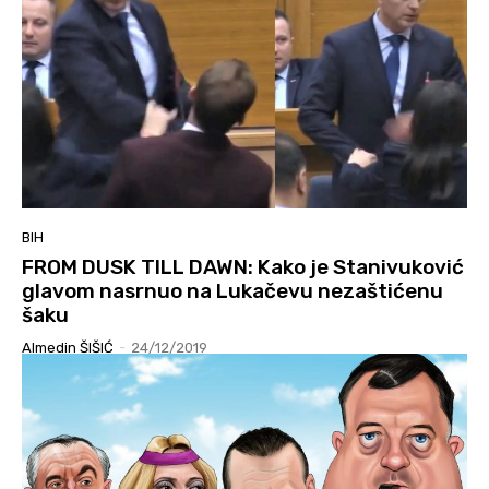
BIH
FROM DUSK TILL DAWN: Kako je Stanivuković
glavom nasrnuo na Lukačevu nezaštićenu
šaku
Almedin ŠIŠIĆ
-
24/12/2019