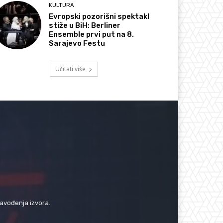
KULTURA
Evropski pozorišni spektakl
stiže u BiH: Berliner
Ensemble prvi put na 8.
Sarajevo Festu
Učitati više
navođenja izvora.