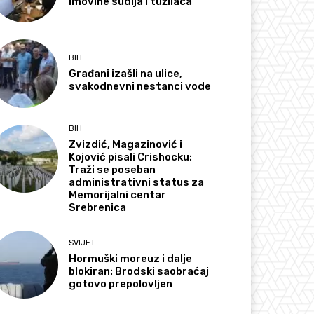
imovine sudija i tužilaca
BIH
Građani izašli na ulice,
svakodnevni nestanci vode
BIH
Zvizdić, Magazinović i
Kojović pisali Crishocku:
Traži se poseban
administrativni status za
Memorijalni centar
Srebrenica
SVIJET
Hormuški moreuz i dalje
blokiran: Brodski saobraćaj
gotovo prepolovljen