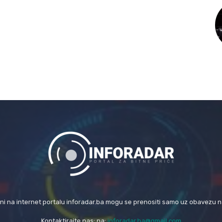
eni na internet portalu inforadar.ba mogu se prenositi samo uz obavezu 
Kontaktirajte nas: na:
inforadar.ba@gmail.com