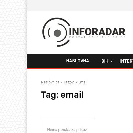
NASLOVNA
BIH
INTER
Naslovnica
Tagovi
Email
Tag:
email
Nema poruka za prikaz