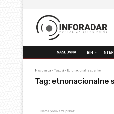
NASLOVNA
BIH
INTER
Naslovnica
Tagovi
Etnonacionalne stranke
Tag:
etnonacionalne 
Nema poruka za prikaz