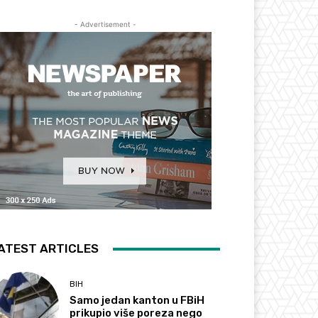
- Advertisement -
ATEST ARTICLES
BIH
Samo jedan kanton u FBiH
prikupio više poreza nego