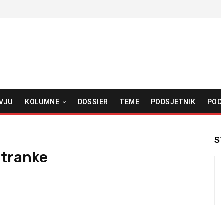
VJU
KOLUMNE
DOSSIER
TEME
PODSJETNIK
POD
S
stranke