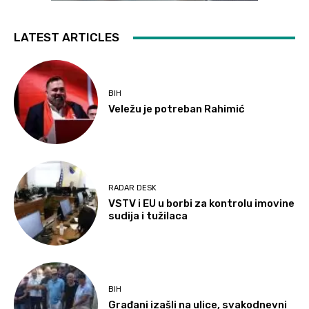
LATEST ARTICLES
BIH
Veležu je potreban Rahimić
RADAR DESK
VSTV i EU u borbi za kontrolu imovine
sudija i tužilaca
BIH
Građani izašli na ulice, svakodnevni