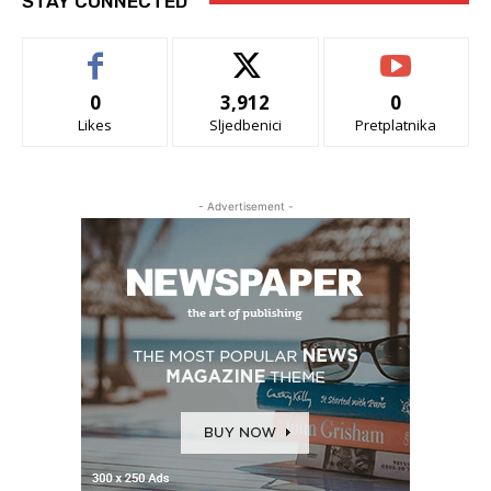
STAY CONNECTED
0
3,912
0
Likes
Sljedbenici
Pretplatnika
- Advertisement -