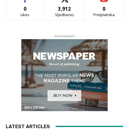
0
3,912
0
Likes
Sljedbenici
Pretplatnika
- Advertisement -
LATEST ARTICLES