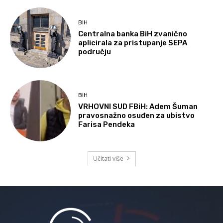
BIH
Centralna banka BiH zvanično
aplicirala za pristupanje SEPA
području
BIH
VRHOVNI SUD FBiH: Adem Šuman
pravosnažno osuđen za ubistvo
Farisa Pendeka
Učitati više