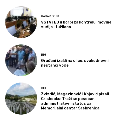
RADAR DESK
VSTV i EU u borbi za kontrolu imovine
sudija i tužilaca
BIH
Građani izašli na ulice, svakodnevni
nestanci vode
BIH
Zvizdić, Magazinović i Kojović pisali
Crishocku: Traži se poseban
administrativni status za
Memorijalni centar Srebrenica