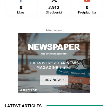
0
3,912
0
Likes
Sljedbenici
Pretplatnika
- Advertisement -
LATEST ARTICLES