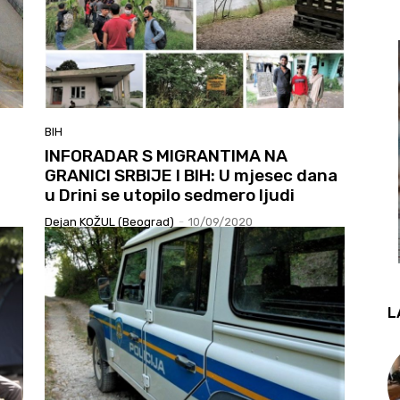
BIH
INFORADAR S MIGRANTIMA NA
GRANICI SRBIJE I BIH: U mjesec dana
u Drini se utopilo sedmero ljudi
Dejan KOŽUL (Beograd)
-
10/09/2020
L