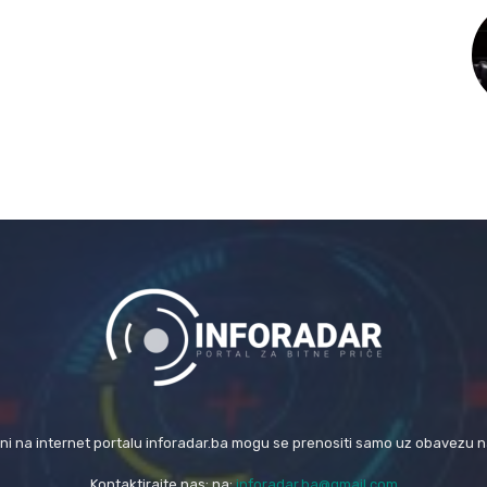
eni na internet portalu inforadar.ba mogu se prenositi samo uz obavezu 
Kontaktirajte nas: na:
inforadar.ba@gmail.com