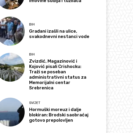
imovine sudija i tužilaca
BIH
Građani izašli na ulice,
svakodnevni nestanci vode
BIH
Zvizdić, Magazinović i
Kojović pisali Crishocku:
Traži se poseban
administrativni status za
Memorijalni centar
Srebrenica
SVIJET
Hormuški moreuz i dalje
blokiran: Brodski saobraćaj
gotovo prepolovljen