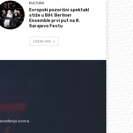
KULTURA
Evropski pozorišni spektakl
stiže u BiH: Berliner
Ensemble prvi put na 8.
Sarajevo Festu
Učitati više
navođenja izvora.