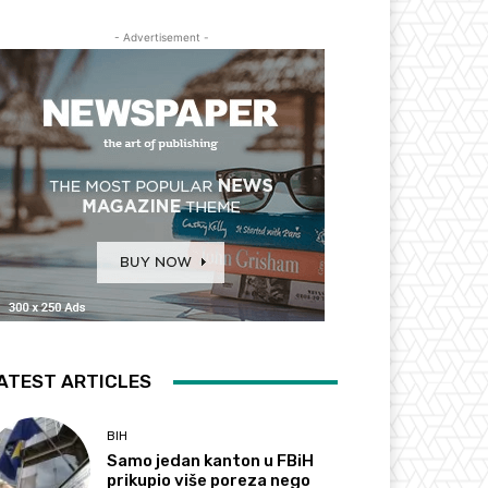
- Advertisement -
ATEST ARTICLES
BIH
Samo jedan kanton u FBiH
prikupio više poreza nego