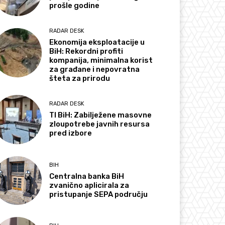
prošle godine
RADAR DESK
Ekonomija eksploatacije u
BiH: Rekordni profiti
kompanija, minimalna korist
za građane i nepovratna
šteta za prirodu
RADAR DESK
TI BiH: Zabilježene masovne
zloupotrebe javnih resursa
pred izbore
BIH
Centralna banka BiH
zvanično aplicirala za
pristupanje SEPA području