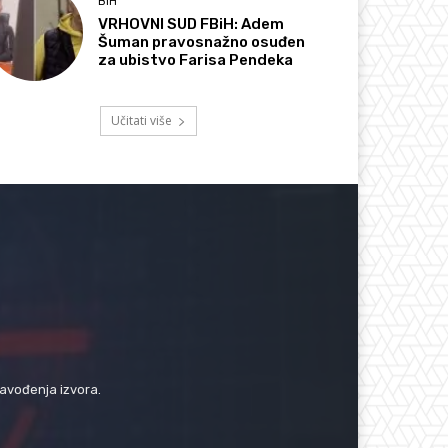
BIH
VRHOVNI SUD FBiH: Adem
Šuman pravosnažno osuđen
za ubistvo Farisa Pendeka
Učitati više
navođenja izvora.