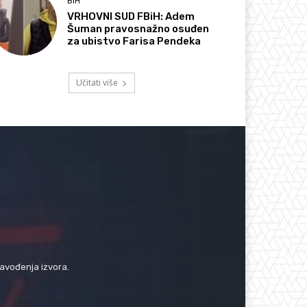
BIH
VRHOVNI SUD FBiH: Adem
Šuman pravosnažno osuđen
za ubistvo Farisa Pendeka
Učitati više
navođenja izvora.