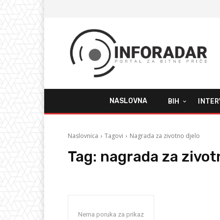
NASLOVNA
BIH
INTER
Naslovnica
Tagovi
Nagrada za zivotno djelo
Tag:
nagrada za zivot
Nema poruka za prikaz