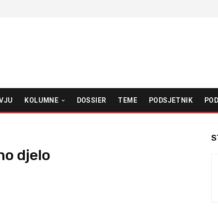
VJU
KOLUMNE
DOSSIER
TEME
PODSJETNIK
POD
S
no djelo