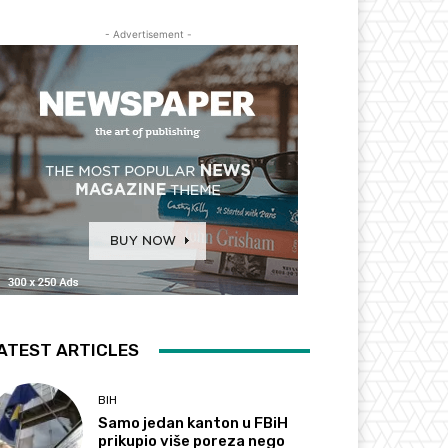
- Advertisement -
ATEST ARTICLES
BIH
Samo jedan kanton u FBiH
prikupio više poreza nego