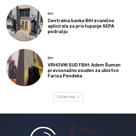
BIH
Centralna banka BiH zvanično
aplicirala za pristupanje SEPA
području
BIH
VRHOVNI SUD FBiH: Adem Šuman
pravosnažno osuđen za ubistvo
Farisa Pendeka
Učitati više