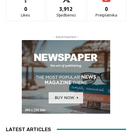
0
3,912
0
Likes
Sljedbenici
Pretplatnika
- Advertisement -
LATEST ARTICLES