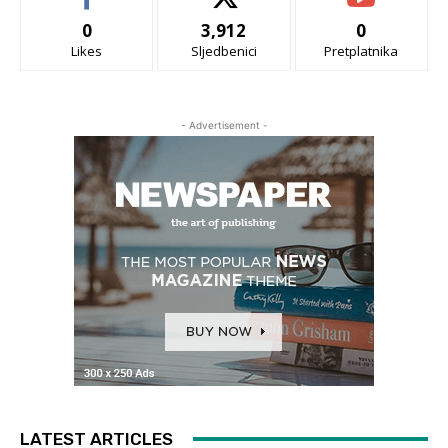
0
3,912
0
Likes
Sljedbenici
Pretplatnika
- Advertisement -
LATEST ARTICLES