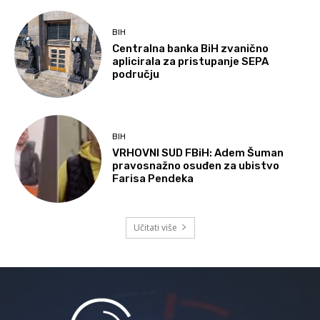
BIH
Centralna banka BiH zvanično
aplicirala za pristupanje SEPA
području
BIH
VRHOVNI SUD FBiH: Adem Šuman
pravosnažno osuđen za ubistvo
Farisa Pendeka
Učitati više