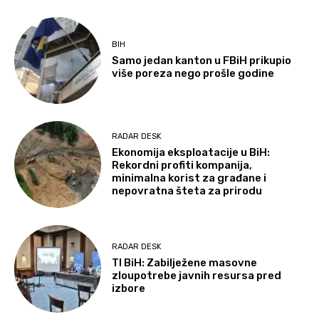
BIH
Samo jedan kanton u FBiH prikupio
više poreza nego prošle godine
RADAR DESK
Ekonomija eksploatacije u BiH:
Rekordni profiti kompanija,
minimalna korist za građane i
nepovratna šteta za prirodu
RADAR DESK
TI BiH: Zabilježene masovne
zloupotrebe javnih resursa pred
izbore