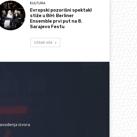
KULTURA
Evropski pozorišni spektakl
stiže u BiH: Berliner
Ensemble prvi put na 8.
Sarajevo Festu
Učitati više
navođenja izvora.