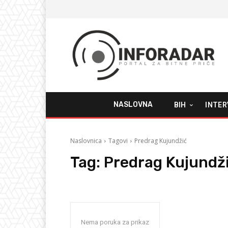
NASLOVNA
BIH
INTER
Naslovnica
Tagovi
Predrag Kujundžić
Tag:
Predrag Kujundž
Nema poruka za prikaz