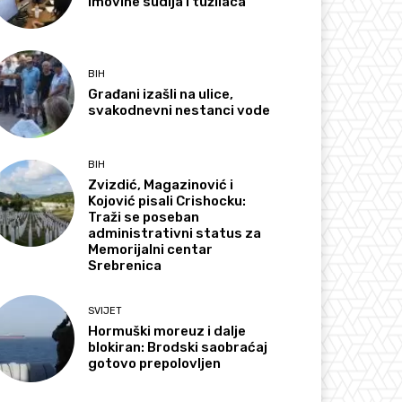
imovine sudija i tužilaca
BIH
Građani izašli na ulice,
svakodnevni nestanci vode
BIH
Zvizdić, Magazinović i
Kojović pisali Crishocku:
Traži se poseban
administrativni status za
Memorijalni centar
Srebrenica
SVIJET
Hormuški moreuz i dalje
blokiran: Brodski saobraćaj
gotovo prepolovljen