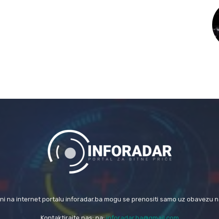
eni na internet portalu inforadar.ba mogu se prenositi samo uz obavezu 
Kontaktirajte nas: na:
inforadar.ba@gmail.com