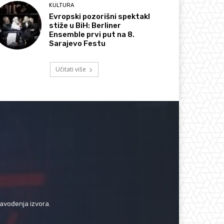
KULTURA
Evropski pozorišni spektakl
stiže u BiH: Berliner
Ensemble prvi put na 8.
Sarajevo Festu
Učitati više
navođenja izvora.