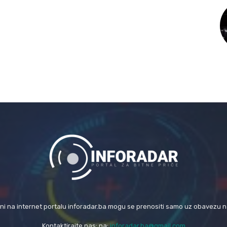
eni na internet portalu inforadar.ba mogu se prenositi samo uz obavezu 
Kontaktirajte nas: na:
inforadar.ba@gmail.com