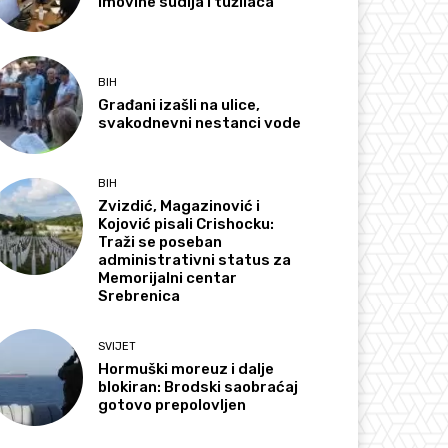
imovine sudija i tužilaca
BIH
Građani izašli na ulice,
svakodnevni nestanci vode
BIH
Zvizdić, Magazinović i
Kojović pisali Crishocku:
Traži se poseban
administrativni status za
Memorijalni centar
Srebrenica
SVIJET
Hormuški moreuz i dalje
blokiran: Brodski saobraćaj
gotovo prepolovljen