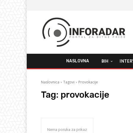
NASLOVNA
BIH
INTER
Naslovnica
Tagovi
Provokacije
Tag:
provokacije
Nema poruka za prikaz