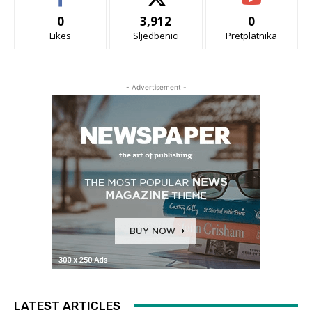
0
3,912
0
Likes
Sljedbenici
Pretplatnika
- Advertisement -
LATEST ARTICLES